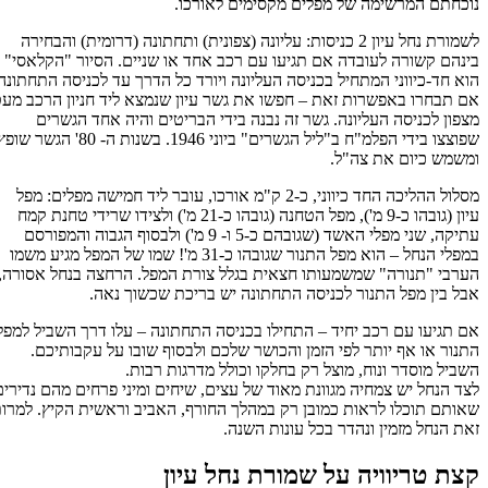
נוכחתם המרשימה של מפלים מקסימים לאורכו.
לשמורת נחל עיון 2 כניסות: עליונה (צפונית) ותחתונה (דרומית) והבחירה
בינהם קשורה לעובדה אם תגיעו עם רכב אחד או שניים. הסיור "הקלאסי"
הוא חד-כיווני המתחיל בכניסה העליונה ויורד כל הדרך עד לכניסה התחתונה.
אם תבחרו באפשרות זאת – חפשו את גשר עיון שנמצא ליד חניון הרכב מעט
מצפון לכניסה העליונה. גשר זה נבנה בידי הבריטים והיה אחד הגשרים
שפוצצו בידי הפלמ"ח ב"ליל הגשרים" ביוני 1946. בשנות ה- 80' הגשר שופץ
ומשמש כיום את צה"ל.
מסלול ההליכה החד כיווני, כ-2 ק"מ אורכו, עובר ליד חמישה מפלים: מפל
עיון (גובהו כ-9 מ'), מפל הטחנה (גובהו כ-21 מ') ולצידו שרידי טחנת קמח
עתיקה, שני מפלי האשד (שגובהם כ-5 ו- 9 מ') ולבסוף הגבוה והמפורסם
במפלי הנחל – הוא מפל התנור שגובהו כ-31 מ'! שמו של המפל מגיע משמו
הערבי "תנורה" שמשמעותו חצאית בגלל צורת המפל. הרחצה בנחל אסורה,
אבל בין מפל התנור לכניסה התחתונה יש בריכת שכשוך נאה.
אם תגיעו עם רכב יחיד – התחילו בכניסה התחתונה – עלו דרך השביל למפל
התנור או אף יותר לפי הזמן והכושר שלכם ולבסוף שובו על עקבותיכם.
השביל מוסדר ונוח, מוצל רק בחלקו וכולל מדרגות רבות.
לצד הנחל יש צמחיה מגוונת מאוד של עצים, שיחים ומיני פרחים מהם נדירים
שאותם תוכלו לראות כמובן רק במהלך החורף, האביב וראשית הקיץ. למרות
זאת הנחל מזמין ונהדר בכל עונות השנה.
קצת טריוויה על שמורת נחל עיון