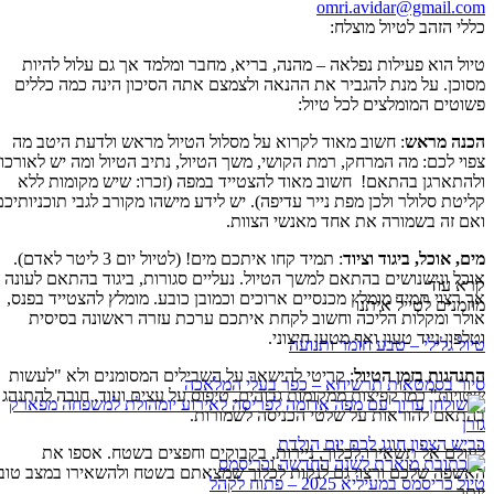
omri.avidar@gmail.com
כללי הזהב לטיול מוצלח:
טיול הוא פעילות נפלאה – מהנה, בריא, מחבר ומלמד אך גם עלול להיות
מסוכן. על מנת להגביר את ההנאה ולצמצם אתה הסיכון הינה כמה כללים
פשוטים המומלצים לכל טיול:
הכנה מראש
: חשוב מאוד לקרוא על מסלול הטיול מראש ולדעת היטב מה
צפוי לכם: מה המרחק, רמת הקושי, משך הטיול, נתיב הטיול ומה יש לאורכו
ולהתארגן בהתאם! חשוב מאוד להצטייד במפה (זכרו: שיש מקומות ללא
קליטת סלולר ולכן מפת נייר עדיפה). יש לידע מישהו מקורב לגבי תוכניותיכם
ואם זה בשמורה את אחד מאנשי הצוות.
מים, אוכל, ביגוד וציוד
: תמיד קחו איתכם מים! (לטיול יום 3 ליטר לאדם).
אוכל ונישנושים בהתאם למשך הטיול. נעליים סגורות, ביגוד בהתאם לעונה
קרא עוד
אך רצוי תמיד מומלץ מכנסיים ארוכים וכמובן כובע. מומלץ להצטייד בפנס,
מוזמנים לטייל איתנו
אולר ומקלות הליכה וחשוב לקחת איתכם ערכת עזרה ראשונה בסיסית
וטלפון נייד טעון ואף מטען חיצוני.
טיול גלילי – טבע חומר ותנועה
התנהגות בזמן הטיול
: קריטי להישאר על השבילים המסומנים ולא "לעשות
סיור בסמטאות תרשיחא – כפר בעלי המלאכה
שטויות" כמו קפיצות ממקומות גבוהים, טיפוס על עצים ועוד. חובה להתנהג
בהתאם להוראות על שלטי הכניסה לשמורות.
כביש הצפון חוגג לכם יום הולדת
לעולם אל תשאירו לכלוך, ניירות, בקבוקים וחפצים בשטח. אספו את
האשפה שלכם ורצוי גם לנקות לכלוך שמצאתם בשטח ולהשאירו במצב טוב
טיול כריסמס במעיליא 2025 – פתוח לקהל
יותר.