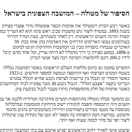
הסיפור של מטולה – המושבה הצפונית בישראל
כאשר רכש הברון רוטשילד את אדמות הכפר אומטולה מידי אפנדי מצידון
בשנת 1893, במטרה ליצור גוש מושבות סביב ראש פינה הוא לא העריך כמה
קשות תהינה השנים הראשונות. רק לאחר כשנתיים, בעת המרד הדרוזי
בעות'מנים נטשו האריסים הדרוזים את האדמות בהן אחזו בכח. 59
האיכרים שנבחרו בקפידה מבין בני המושבות הוותיקות הגיעו למקום
ב-1896, במסע מצידון כי דרך מהגליל לא היתה עדיין, וכל אחד מהם קיבל
לידיו כ-200 דונם לחקלאות ותמיכה רבה מצד אנשי הברון.
הקשיים נמשכו גם בתום מלחמת העולם הראשונה כאשר המושבה נכללה
בשטח המנדט הצרפתי ואף הותקפה וננטשה למספר חודשים. ב-1923
כאשר הוסדר קו הגבול בין בריטניה לצרפת נקבע שהיא תוכלל במנדט
הבריטי בקצה "אצבע הגליל". הגבול נקבע 30 מטר צפונית לבתי המתישבים
כאשר אדמות של חלק מהמשפחות נותרו מעבר לגבול בבקעת עיון.
גם בהמשך סבלה מטולה מהתקפות וקשיים מהקרבה המיידית ללבנון אך עם
השנים היה התבססה והפכה לנקודת יישוב מרוחקת ומנומנמת שכלכלתה
מבוססת על מטעי נשירים (תפוחים!) ותיירות כשהמבקרים נהנים מהנוף
והשקט. במרוצת הזמן התפתחו בה מספר לא קטן של נקודות ענין שיכולות
ליצור יופי של סיור לכמה שעות ואף יותר.
שיטוט איטי לאורך רחוב הראשונים יפגיש אתכם עם בתי המושבה הותיקים