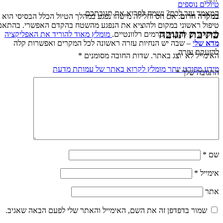
טיולים נוספים
המאמר עזר לכם? נשמח לקרוא את תגובתכם
במקרה חרום
: אם חס וחלילה מישהו נפגע במהלך הטיול הכלל הבסיסי הוא
טיפול ראשוני במקום ולהוציא את הנפגע מהשטח בהקדם האפשרי
. בהתאם
כתיבת תגובה
למקרה יש להזעיק גורמים רלוונטיים.
מומלץ מאוד להוריד את האפליקציה
מדא של
י
– שבה יש הנחיות עזרה ראשונה לכל המקרים ואפשרות קלה
להזעקת עזרה.
האימייל לא יוצג באתר.
שדות החובה מסומנים
*
מידע מפורט יותר מומלץ לקרוא באתר של עמותת מדעת
התגובה שלך
*
שם
*
אימייל
*
אתר
שמור בדפדפן זה את השם, האימייל והאתר שלי לפעם הבאה שאגיב.