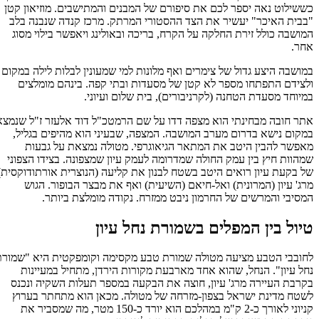
כששילוט נאה יספר לכם את סיפורם של המבנים והמתישבים. מוזיאון קטן
"בבית האיכר" יעשיר את הצד ההסטורי המרתק. מרכז קנדה שנבנה בלב
המושבה כולל זירת החלקה על הקרח, בריכה ובאולינג ויאפשר בילוי מסוג
אחר.
במושבה היצע גדול של צימרים ואף מלונות למי שמעונין לבלות לילה במקום
ולצידם התפתחו מספר לא קטן של מסעדות ובתי קפה. בינהם מומלצים
במיוחד מסעדת הטחנה (לקרניבורים), בית שלום ועיוני.
אתר חובה מבחינתי הוא מצפה דדו על שם הרמטכ"ל דוד אלעזר ז"ל שנמצא
במקום נישא בדרום מערב המושבה. המצפה, שבעיני הוא מהיפים בגליל,
מאפשר להבין היטב את המתאר הגיאוגרפי. מטולה נמצאת על גבעות
שמהוות חיץ בין עמק החולה שמדרומה לעמק עיון שמצפונה. בצידו הצפוני
של בקעת עיון רואים היטב בשטח לבנון את קליעה (הנוצרית אורתודוקסית),
מרג' עיון (המרונית) ואל-חיאם (השיעית) ואף את מבצר הבופור. הגוש
המסיבי והמרשים של החרמון ניבט ממזרח. נקודה מומלצת ביותר.
טיול בין המפלים בשמורת נחל עיון
לחובבי הטבע מציעה מטולה שמורת טבע מקסימה וקומפקטית היא "שמורת
נחל עיון". הנחל, שהוא אחד מארבעת מקורות הירדן, מתחיל במעיינות
בקרבת העיירה מרג' עיון, חוצה את הבקעה במספר תעלות השקיה ונכנס
לשטח מדינת ישראל בצפון-מזרחה של מטולה. מכאן הוא מתחתר בערוץ
קניוני לאורך כ-2 ק"מ במהלכם הוא יורד כ-150 מטר, מה שמסביר את