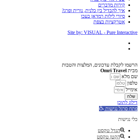
קירות מדברים
איך להבדיל בין כלנית, נורית ופרג?
סיורי לילות רמדאן בעכו
אטרקציות בצפת
Site by: VISUAL - Pure Interactive
הרשמו לקבלת עדכונים, המלצות והטבות
מבית
Omri Travel
שם מלא
טלפון
אימייל
שלח
דילוג לתוכן
פתח סרגל נגישות
כלי נגישות
הגדל טקסט
הקטן טקסט