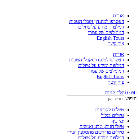
לג
תוכן
אודות
הצטרפו למועדון וקבלו הטבות
המלצות ומידע על טיולים
המומלצים של עמרי
English Tours
צור קשר
אודות
הצטרפו למועדון וקבלו הטבות
המלצות ומידע על טיולים
המומלצים של עמרי
English Tours
צור קשר
0
₪
0
עגלת קניות
חיפוש
טיולים לקבוצות
טיולים בגליל
ימי כיף
טיולי חגים, טבע ואנשים
טיולים מודרכים מהטלפון הנייד
המלצות ומידע על טיולים