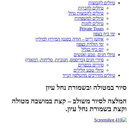
טיולים לקבוצות
טיולים לחברות
טיולים לקבוצות טיול
טיולים למשפחות
טיולים לזוגות
Private Tours
ימי כיף בצפון
אקשן רייס – חוויה בסגנון המירוץ למיליון
ימי הולדת בצפון
יום כיף בגליל
טיולי חגים, טבע ואנשים
סיורי חגים (כריסמס, חנוכיות, סליחות, רמאדן)
סיורים בכפרים
טיולי טבע קלילים
טיולים מודרכים מהטלפון הנייד
סיור במטולה ובשמורת נחל עיון
המלצה לסיור משולב – קצת במושבה מטולה
וקצת בשמורת נחל עיון.