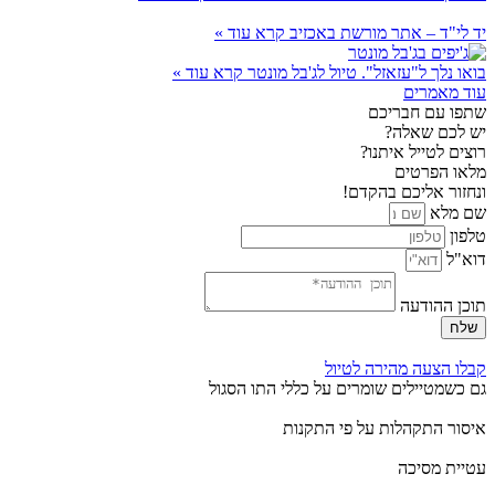
יד לי"ד – אתר מורשת באכזיב
קרא עוד »
בואו נלך ל"עזאזל". טיול לג'בל מונטר
קרא עוד »
עוד מאמרים
שתפו עם חבריכם
יש לכם שאלה?
רוצים לטייל איתנו?
מלאו הפרטים
ונחזור אליכם בהקדם!
שם מלא
טלפון
דוא"ל
תוכן ההודעה
שלח
קבלו הצעה מהירה לטיול
גם כשמטיילים שומרים על כללי התו הסגול
איסור התקהלות על פי התקנות
עטיית מסיכה