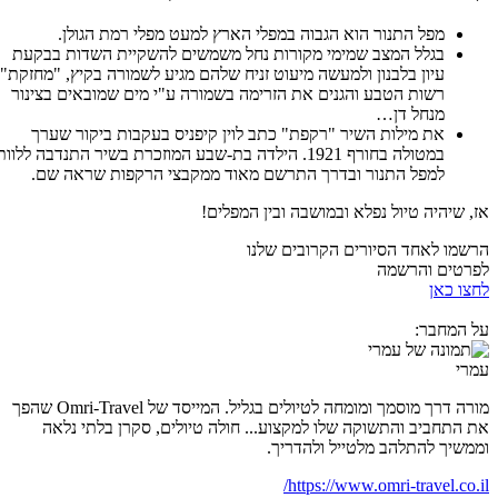
מפל התנור הוא הגבוה במפלי הארץ למעט מפלי רמת הגולן.
בגלל המצב שמימי מקורות נחל משמשים להשקיית השדות בבקעת
עיון בלבנון ולמעשה מיעוט זניח שלהם מגיע לשמורה בקיץ, "מחזקת"
רשות הטבע והגנים את הזרימה בשמורה ע"י מים שמובאים בצינור
מנחל דן…
את מילות השיר "רקפת" כתב לוין קיפניס בעקבות ביקור שערך
במטולה בחורף 1921. הילדה בת-שבע המוזכרת בשיר התנדבה ללוותו
למפל התנור ובדרך התרשם מאוד ממקבצי הרקפות שראה שם.
אז, שיהיה טיול נפלא ובמושבה ובין המפלים!
הרשמו לאחד הסיורים הקרובים שלנו
לפרטים והרשמה
לחצו כאן
על המחבר:
עמרי
מורה דרך מוסמך ומומחה לטיולים בגליל. המייסד של Omri-Travel שהפך
את התחביב והתשוקה שלו למקצוע... חולה טיולים, סקרן בלתי נלאה
וממשיך להתלהב מלטייל ולהדריך.
https://www.omri-travel.co.il/