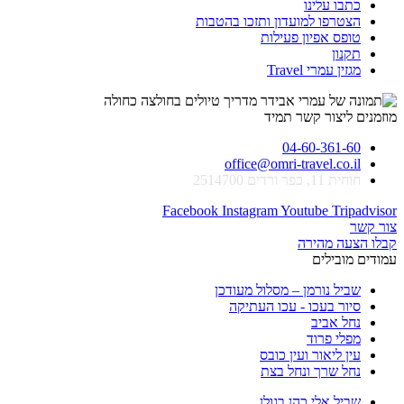
כתבו עלינו
הצטרפו למועדון ותזכו בהטבות
טופס אפיון פעילות
תקנון
מגזין עמרי Travel
מוזמנים ליצור קשר תמיד
04-60-361-60
office@omri-travel.co.il
חוחית 11, כפר ורדים 2514700
Facebook
Instagram
Youtube
Tripadvisor
צור קשר
קבלו הצעה מהירה
עמודים מובילים
שביל נורמן – מסלול מעודכן
סיור בעכו - עכו העתיקה
נחל אביב
מפלי פרוד
עין ליאור ועין כובס
נחל שרך ונחל בצת
שביל אלי כהן בגולן