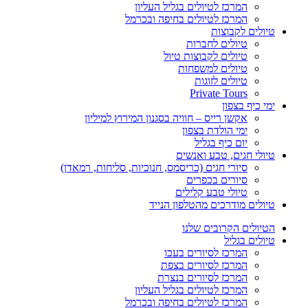
המרכז לטיולים בגליל העליון
המרכז לטיולים בחיפה ובכרמל
טיולים לקבוצות
טיולים לחברות
טיולים לקבוצות טיול
טיולים למשפחות
טיולים לזוגות
Private Tours
ימי כיף בצפון
אקשן רייס – חוויה בסגנון המירוץ למיליון
ימי הולדת בצפון
יום כיף בגליל
טיולי חגים, טבע ואנשים
סיורי חגים (כריסמס, חנוכיות, סליחות, רמאדן)
סיורים בכפרים
טיולי טבע קלילים
טיולים מודרכים מהטלפון הנייד
הטיולים הקרובים שלנו
טיולים בגליל
המרכז לסיורים בעכו
המרכז לסיורים בצפת
המרכז לסיורים בנצרת
המרכז לטיולים בגליל העליון
המרכז לטיולים בחיפה ובכרמל