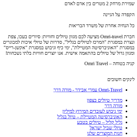
שמירת מרחק 2 מטרים בין אדם לאדם
הקפדה על הגיינה
כל הנחיה אחרת של משרד הבריאות
חברת Omri-travel מציעה לכם מגוון טיולים וחוויות: סיורים בעכו, צפת
ונצרת במסגרת "המרכז לטיולים בגליל", סדרות של טיולי איכות למבוגרים
במסגרת "האוניברסיטה המטיילת", ימי כיף וגיבוש במסגרת "אקשן-רייס"
ומגוון גדול של טיולים בהתאמה אישית. אנו יוצרים חוויות בלתי נשכחות!
קניה בטוחה – Omri Travel
לינקים חשובים
Omri-Travel עמרי אבידר - מורה דרך
מדריך טיולים בצפון
מורה דרך
ימי גיבוש לעובדים המירוץ למיליון
האוניברסיטה המטיילת – טיול בגליל
גליל קליל – טיולים בטבע
טיולי שביל ישראל
חנות המוצרים שלנו