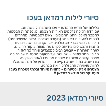
סיורי לילות רמדאן בעכו
בלילות של חודש הרמדאן – עכו משתנה ולובשת חג.
עם רדת הלילה נדלקים האורות הצבעוניים, נפתחות הבסטות
לממכר מאכלי החג וההמונים יוצאים לסמטאות וממהרים
לבתים לסעודות האיפתר (סעודת שבירת-הצום המשפחתית).
הילדים לבושי בגדי-חג הולכים אל הקרובים והשכנים עם
מתנות ותבשילים בידיהם לקיים את מצוות ביקור קרובים.
לאחר הארוחה – יוצאים רבים למסגדים ואחר כך לאזורי
הבילוי המקושטים – שם ישהו עד לשעות הקטנות של הלילה.
אוירה קסומה ומיוחדת אופפת את עכו לאחר השקיעה.
גם השנה, כמידי שנה, נקיים סיורי רמדאן על מנת שתוכלו
לחוות מאווירת החג ולהכיר את מנהגיו.
הצטרפו אלינו לסיורים – לחוויה מיוחד ובלתי נשכחת בעכו
העתיקה של חודש הרמדאן !!
סיורי רמדאן 2023