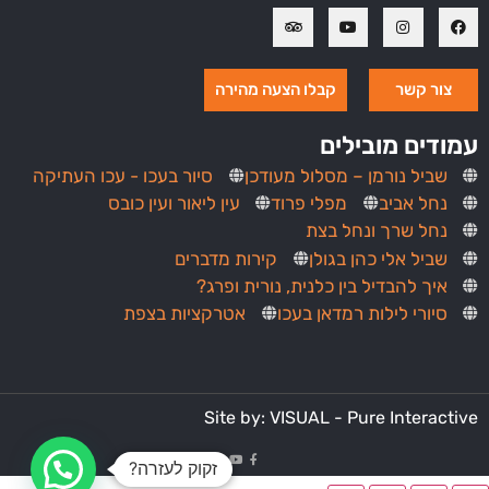
צור קשר
קבלו הצעה מהירה
עמודים מובילים
שביל נורמן – מסלול מעודכן
סיור בעכו - עכו העתיקה
נחל אביב
מפלי פרוד
עין ליאור ועין כובס
נחל שרך ונחל בצת
שביל אלי כהן בגולן
קירות מדברים
איך להבדיל בין כלנית, נורית ופרג?
סיורי לילות רמדאן בעכו
אטרקציות בצפת
Site by: VISUAL - Pure Interactive
זקוק לעזרה?