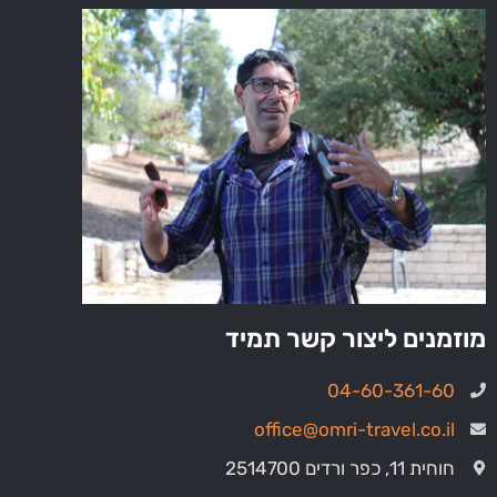
מוזמנים ליצור קשר תמיד
04-60-361-60
office@omri-travel.co.il
חוחית 11, כפר ורדים 2514700