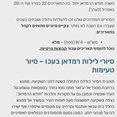
השנה חודש הרמדאן יחול בין התאריכים 22 במרץ ועד ה-20
באפריל (לערך).
הסיורים המודרכים שלנו זכו להצלחה גדולה ושבחים בשנים
שעברו וגם השנה לא נוותר ו
נקיים סיורים פתוחים לקהל
בתאריכים
:
מוצ"ש – 8/4 (פסח) –
מלא
נוכל להוסיף תאריכים עבור
קבוצות פרטיות
.
סיורי לילות רמדאן בעכו – סיור
טעימות
תוכנית הסיור כוללת התחלה כשעה לפני השקיעה. מפגש
ברחבת מסגד אל-ג'זאר ממנו נצא נהלך בסמטאות ונשמע על
העיר ואנשיה וכמובן גם על מקורות והלכות "חודש הרמדאן".
נצפה בשקיעה המשגעת מעל חומות העיר ונמשיך אל מפגש
בחלל בית עכואי אותנטי ומרהיב עם מקומיים שיספרו ואף ישירו
לנו על מנהגי החג. כמובן נטעם מהמעדנים הנפלאים האופיניים