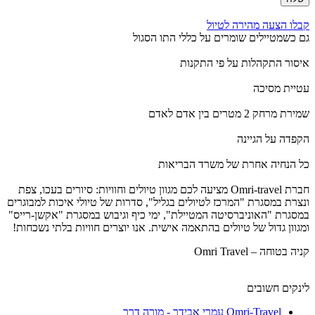
קבלו הצעה מהירה לטיול
גם כשמטיילים שומרים על כללי התו הסגול
איסור התקהלות על פי התקנות
עטיית מסיכה
שמירת מרחק 2 מטרים בין אדם לאדם
הקפדה על הגיינה
כל הנחיה אחרת של משרד הבריאות
חברת Omri-travel מציעה לכם מגוון טיולים וחוויות: סיורים בעכו, צפת
ונצרת במסגרת "המרכז לטיולים בגליל", סדרות של טיולי איכות למבוגרים
במסגרת "האוניברסיטה המטיילת", ימי כיף וגיבוש במסגרת "אקשן-רייס"
ומגוון גדול של טיולים בהתאמה אישית. אנו יוצרים חוויות בלתי נשכחות!
קניה בטוחה – Omri Travel
לינקים חשובים
Omri-Travel עמרי אבידר - מורה דרך