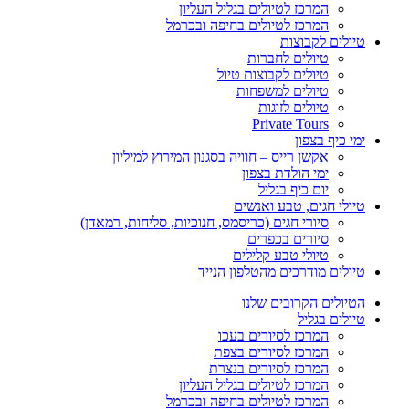
המרכז לטיולים בגליל העליון
המרכז לטיולים בחיפה ובכרמל
טיולים לקבוצות
טיולים לחברות
טיולים לקבוצות טיול
טיולים למשפחות
טיולים לזוגות
Private Tours
ימי כיף בצפון
אקשן רייס – חוויה בסגנון המירוץ למיליון
ימי הולדת בצפון
יום כיף בגליל
טיולי חגים, טבע ואנשים
סיורי חגים (כריסמס, חנוכיות, סליחות, רמאדן)
סיורים בכפרים
טיולי טבע קלילים
טיולים מודרכים מהטלפון הנייד
הטיולים הקרובים שלנו
טיולים בגליל
המרכז לסיורים בעכו
המרכז לסיורים בצפת
המרכז לסיורים בנצרת
המרכז לטיולים בגליל העליון
המרכז לטיולים בחיפה ובכרמל