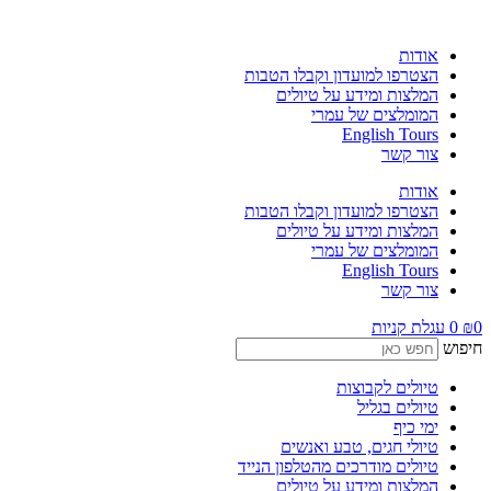
לג
תוכן
אודות
הצטרפו למועדון וקבלו הטבות
המלצות ומידע על טיולים
המומלצים של עמרי
English Tours
צור קשר
אודות
הצטרפו למועדון וקבלו הטבות
המלצות ומידע על טיולים
המומלצים של עמרי
English Tours
צור קשר
0
₪
0
עגלת קניות
חיפוש
טיולים לקבוצות
טיולים בגליל
ימי כיף
טיולי חגים, טבע ואנשים
טיולים מודרכים מהטלפון הנייד
המלצות ומידע על טיולים