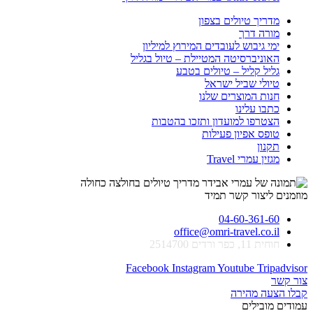
מדריך טיולים בצפון
מורה דרך
ימי גיבוש לעובדים המירוץ למיליון
האוניברסיטה המטיילת – טיול בגליל
גליל קליל – טיולים בטבע
טיולי שביל ישראל
חנות המוצרים שלנו
כתבו עלינו
הצטרפו למועדון ותזכו בהטבות
טופס אפיון פעילות
תקנון
מגזין עמרי Travel
מוזמנים ליצור קשר תמיד
04-60-361-60
office@omri-travel.co.il
חוחית 11, כפר ורדים 2514700
Facebook
Instagram
Youtube
Tripadvisor
צור קשר
קבלו הצעה מהירה
עמודים מובילים