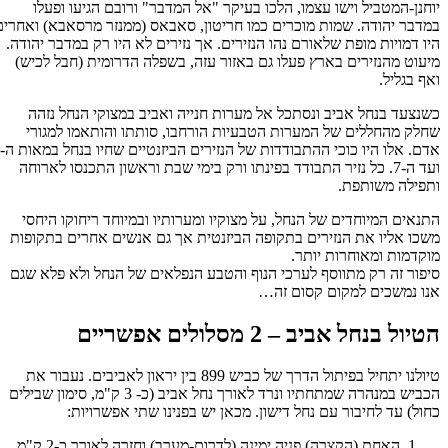
יוחנן-המטביל וישו עצמו, הלכו בעיקר "אל המדבר" ורובם הגיעו ופעלו
במדבר יהודה. שמות מוכרים כמו חריטון, סאבאס (ממנזר מרסאבא) ואחרים
היו דמויות מופת שלאורם נהו הנזירים. אך נזירים לא היו רק במדבר יהודה.
מיעוט מהנזירים בארץ פעלו גם באזור עזה, בשפלה הדרומית (חבל לכיש)
ואף בגליל.
כשנצעד בנחל אביב ונסתכל אל מערות חנייה ואביב במצוקי הנחל נזהה
שחלק מהחללים של המערות הטבעיות הורחבו, סותתו והותאמו למגורי
אדם. אלו היו כוכי ההתבודדות של הנזירים הביזנטיים שחיו בנחל במאות ה-5
ועד ה-7. כל נזיר התבודד בפינתו ורק בימי שבת וראשון התכנסו לארוחה
ותפילה משותפת.
התנאים המיוחדים של הנחל, על מצוקיו ומערותיו ובמיוחד ריחוקו היחסי
משכו אליו את הנזירים בתקופה הביזנטית אך גם אנשים אחרים בתקופות
מוקדמות ומאוחרות יותר.
סיפור זה רק מתווסף לערכי הנוף והטבע הנפלאים של הנחל ולא פלא שגם
אנו נמשכים למקום קסום זה…
הטיול בנחל אביב – 2 מסלולים אפשריים
טיולנו יתחיל בפיתול הדרך של כביש 899 בין יראון לאביבים. נעבור את
הכביש במנהרה שמתחתיו ונרד לאורך נחל אביב (כ- 3 ק"מ, סימון שבילים
כחול) עד לחיבור עם נחל דישון. מכאן יש בפנינו שתי אפשרויות:
האחת (הקצרה) פניה ימינה (לדרום-מערב) וחזרה לאורך כ-2 ק"מ