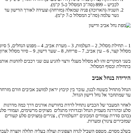
לכביש – 899 (סה"כ המסלול כ-5 ק"מ).
השניה (הארוכה) פניה שמאלה (מזרחה) וצעידה לאורך הדישון עד
גשר עלמה (סה"כ המסלול כ-7 ק"מ).
1 – תחילת מסלול, 2 – העלמות, 3 – מערת אביב, 4 – מפגש הנחלים, 5 סיום
מסלול קצר, 6 – עין אביב, 7 – פריחה, 8 – שער דישון, 9 – סיור מסלול ארוך
בשני המקרים זהו לא מסלול מעגלי ורצוי להגיע עם שני רכבים להחנות אותם
בתחילת ובסוף המסלול.
הירידה בנחל אביב
הנחל מתחיל בשטח לבנון, עובר בין קיבוץ יראון למושב אביבים וזורם מזרחה
עד שמתחבר אל נחל דישון הגדול.
לאחר המעבר של הכביש נתחיל לרדת בחורשת אורנים דרך כמה מדרגות
סלע ובהדרגה מעמיק הנחל ובגדותיו מתגלים מצוקים מרשימים, ועמודי סלע
(בהם סדרת עמודים המכונים “העלמות”) , צנירים (מצוקים סלע קעורים
שמזכירים צינור) ומערות.
בשלב מסוים, מטפס השביל לגדה הצפונית ועולה בעליה תלולה וקצרה לעבר