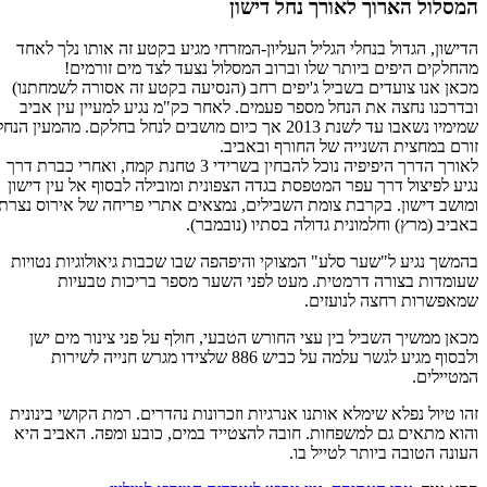
המסלול הארוך לאורך נחל דישון
הדישון, הגדול בנחלי הגליל העליון-המזרחי מגיע בקטע זה אותו נלך לאחד
מהחלקים היפים ביותר שלו וברוב המסלול נצעד לצד מים זורמים!
מכאן אנו צועדים בשביל ג'יפים רחב (הנסיעה בקטע זה אסורה לשמחתנו)
ובדרכנו נחצה את הנחל מספר פעמים. לאחר כק"מ נגיע למעיין עין אביב
שמימיו נשאבו עד לשנת 2013 אך כיום מושבים לנחל בחלקם. מהמעין הנחל
זורם במחצית השנייה של החורף ובאביב.
לאורך הדרך היפיפיה נוכל להבחין בשרידי 3 טחנת קמח, ואחרי כברת דרך
נגיע לפיצול דרך עפר המטפסת בגדה הצפונית ומובילה לבסוף אל עין דישון
ומושב דישון. בקרבת צומת השבילים, נמצאים אתרי פריחה של אירוס נצרתי
באביב (מרץ) וחלמונית גדולה בסתיו (נובמבר).
בהמשך נגיע ל"שער סלע" המצוקי והיפהפה שבו שכבות גיאולוגיות נטויות
שעומדות בצורה דרמטית. מעט לפני השער מספר בריכות טבעיות
שמאפשרות רחצה לנועזים.
מכאן ממשיך השביל בין עצי החורש הטבעי, חולף על פני צינור מים ישן
ולבסוף מגיע לגשר עלמה על כביש 886 שלצידו מגרש חנייה לשירות
המטיילים.
זהו טיול נפלא שימלא אותנו אנרגיות וזכרונות נהדרים. רמת הקושי בינונית
והוא מתאים גם למשפחות. חובה להצטייד במים, כובע ומפה. האביב היא
העונה הטובה ביותר לטייל בו.