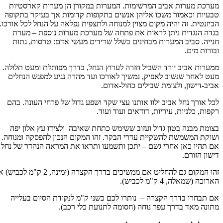
מערכת מערות אביב המרשימות. המערות במקורן הן מערות קארסטיות
טבעיות וכאמור משכו אליהן אנשים בתקופות קדומות אך בעיקר בתקופה
הביזנטית. זה יהיה מקום מצוין למנוחה ולתצפית נפלאה על הנחל לכל אורכו.
בגדה הנגדית ניתן לראות את פתחה של מערכת מערות נוספת – מערת
חנייה. סביב המערות מבחינים בשלל שרידים מעשי אדם: טרסות, גתות
ובורות מים.
ממערות אביב יורד השביל חזרה לערוץ הנחל, בדרך מפותלת ומעט תלולה.
מעט לאחר שנשוב לאפיק, נמשיך לאורכו ועד מהרה נגיע למפגש הנחלים
אביב-דישון, ולצומת שבילים כחול-אדום.
לכל אורך נחל אביב ילוו אותנו עצי שקד ושפע גדול של פרחי העונה. בהם
רקפות, כלניות, עיריות, דודאים ועוד ועוד.
בצומת מבנה בטון גדול ועזוב ששימש כתחת שאיבה ולצידו עץ אלון יפה
ושוקת המשמשת להשקיית עדרי הבקר. זהו המקום הנכון להפסקה ומנוחה.
אם תהיו כאן אחרי גשם – יתכן ותשמעו ותראו את המראה הנהדר של נחל
דישון הזורם.
זהו המקום גם להחליט אם ממשיכים בדרך הקצרה (ימינה, 2 ק"מ לכביש) או
הארוכה (שמאלה, 4 ק"מ לכביש).
אם תבחרו בדרך הקצרה – נותרו לכם כשני ק"מ לנקודת הסיום בעלייה
מתונה מאד בדרך עפר נוחה (חסומה לתנועת כלי רכב).