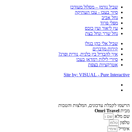
שביל נורמן – מסלול מעודכן
סיור בעכו - עכו העתיקה
נחל אביב
מפלי פרוד
עין ליאור ועין כובס
נחל שרך ונחל בצת
שביל אלי כהן בגולן
קירות מדברים
איך להבדיל בין כלנית, נורית ופרג?
סיורי לילות רמדאן בעכו
אטרקציות בצפת
Site by: VISUAL - Pure Interactive
הרשמו לקבלת עדכונים, המלצות והטבות
מבית
Omri Travel
שם מלא
טלפון
אימייל