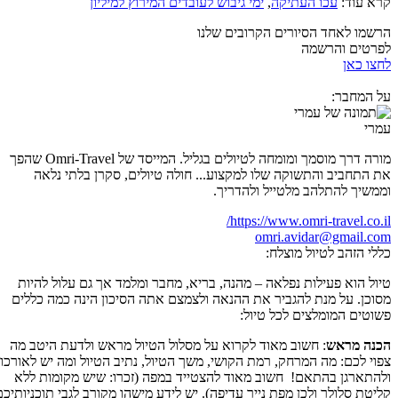
קרא עוד:
עכו העתיקה
,
ימי גיבוש לעובדים המירוץ למיליון
הרשמו לאחד הסיורים הקרובים שלנו
לפרטים והרשמה
לחצו כאן
על המחבר:
עמרי
מורה דרך מוסמך ומומחה לטיולים בגליל. המייסד של Omri-Travel שהפך
את התחביב והתשוקה שלו למקצוע... חולה טיולים, סקרן בלתי נלאה
וממשיך להתלהב מלטייל ולהדריך.
https://www.omri-travel.co.il/
omri.avidar@gmail.com
כללי הזהב לטיול מוצלח:
טיול הוא פעילות נפלאה – מהנה, בריא, מחבר ומלמד אך גם עלול להיות
מסוכן. על מנת להגביר את ההנאה ולצמצם אתה הסיכון הינה כמה כללים
פשוטים המומלצים לכל טיול:
הכנה מראש
: חשוב מאוד לקרוא על מסלול הטיול מראש ולדעת היטב מה
צפוי לכם: מה המרחק, רמת הקושי, משך הטיול, נתיב הטיול ומה יש לאורכו
ולהתארגן בהתאם! חשוב מאוד להצטייד במפה (זכרו: שיש מקומות ללא
קליטת סלולר ולכן מפת נייר עדיפה). יש לידע מישהו מקורב לגבי תוכניותיכם