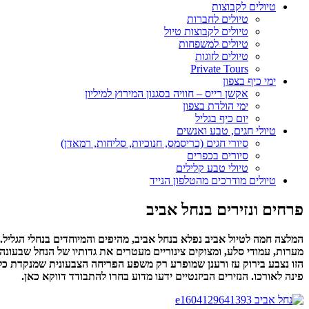
טיולים לקבוצות
טיולים לחברות
טיולים לקבוצות טיול
טיולים למשפחות
טיולים לזוגות
Private Tours
ימי כיף בצפון
אקשן רייס – חוויה בסגנון המירוץ למיליון
ימי הולדת בצפון
יום כיף בגליל
טיולי חגים, טבע ואנשים
סיורי חגים (כריסמס, חנוכיות, סליחות, רמאדן)
סיורים בכפרים
טיולי טבע קלילים
טיולים מודרכים מהטלפון הנייד
פרחים ונזירים בנחל אביב
המלצה חמה לטיול אביב נפלא בנחל אביב, מהיפים והמיוחדים בנחלי הגליל.
מערות, עמודי סלע, ומצוקים צינוריים מעטרים את גדותיו של הנחל שבעונה
הזו נצבע בירוק עז ורענן שמופרע רק משפע הפריחה הצבעונית שמנקדת כל
פינה לאורכו.
הנזירים הביזנטיים ידעו מדוע בחרו להתבודד דווקא כאן.