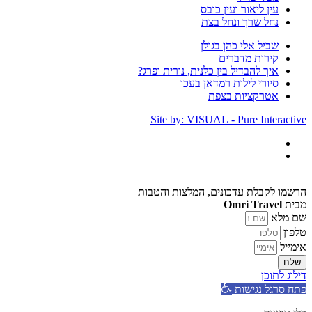
עין ליאור ועין כובס
נחל שרך ונחל בצת
שביל אלי כהן בגולן
קירות מדברים
איך להבדיל בין כלנית, נורית ופרג?
סיורי לילות רמדאן בעכו
אטרקציות בצפת
Site by: VISUAL - Pure Interactive
הרשמו לקבלת עדכונים, המלצות והטבות
מבית
Omri Travel
שם מלא
טלפון
אימייל
שלח
דילוג לתוכן
פתח סרגל נגישות