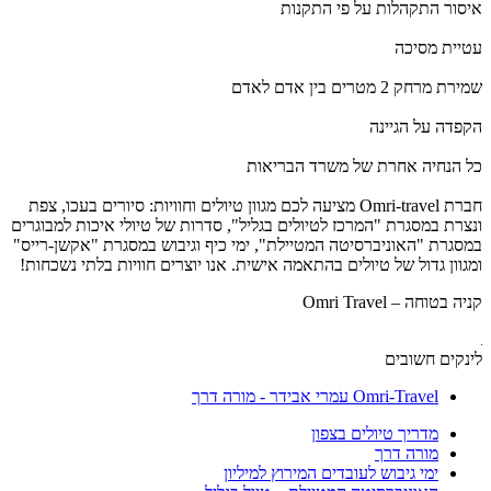
איסור התקהלות על פי התקנות
עטיית מסיכה
שמירת מרחק 2 מטרים בין אדם לאדם
הקפדה על הגיינה
כל הנחיה אחרת של משרד הבריאות
חברת Omri-travel מציעה לכם מגוון טיולים וחוויות: סיורים בעכו, צפת
ונצרת במסגרת "המרכז לטיולים בגליל", סדרות של טיולי איכות למבוגרים
במסגרת "האוניברסיטה המטיילת", ימי כיף וגיבוש במסגרת "אקשן-רייס"
ומגוון גדול של טיולים בהתאמה אישית. אנו יוצרים חוויות בלתי נשכחות!
קניה בטוחה – Omri Travel
לינקים חשובים
Omri-Travel עמרי אבידר - מורה דרך
מדריך טיולים בצפון
מורה דרך
ימי גיבוש לעובדים המירוץ למיליון