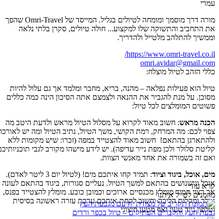
עמרי
מורה דרך מוסמך ומומחה לטיולים בגליל. המייסד של Omri-Travel שהפך
את התחביב והתשוקה שלו למקצוע... חולה טיולים, סקרן בלתי נלאה
וממשיך להתלהב מלטייל ולהדריך.
https://www.omri-travel.co.il/
omri.avidar@gmail.com
כללי הזהב לטיול מוצלח:
טיול הוא פעילות נפלאה – מהנה, בריא, מחבר ומלמד אך גם עלול להיות
מסוכן. על מנת להגביר את ההנאה ולצמצם אתה הסיכון הינה כמה כללים
פשוטים המומלצים לכל טיול:
הכנה מראש
: חשוב מאוד לקרוא על מסלול הטיול מראש ולדעת היטב מה
צפוי לכם: מה המרחק, רמת הקושי, משך הטיול, נתיב הטיול ומה יש לאורכו
ולהתארגן בהתאם! חשוב מאוד להצטייד במפה (זכרו: שיש מקומות ללא
קליטת סלולר ולכן מפת נייר עדיפה). יש לידע מישהו מקורב לגבי תוכניותיכם
ואם זה בשמורה את אחד מאנשי הצוות.
מים, אוכל, ביגוד וציוד
: תמיד קחו איתכם מים! (לטיול יום 3 ליטר לאדם).
אוכל ונישנושים בהתאם למשך הטיול. נעליים סגורות, ביגוד בהתאם לעונה
קרא עוד
אך רצוי תמיד מומלץ מכנסיים ארוכים וכמובן כובע. מומלץ להצטייד בפנס,
מוזמנים לטייל איתנו
אולר ומקלות הליכה וחשוב לקחת איתכם ערכת עזרה ראשונה בסיסית
וטלפון נייד טעון ואף מטען חיצוני.
גבעת העץ והקברים העתיקים – טיול בכפר ורדים