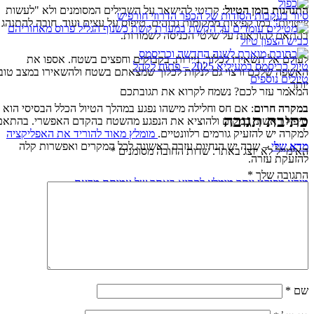
התנהגות בזמן הטיול
: קריטי להישאר על השבילים המסומנים ולא "לעשות
סיור בעקבות הסודות של הכפר הדרוזי חורפיש
שטויות" כמו קפיצות ממקומות גבוהים, טיפוס על עצים ועוד. חובה להתנהג
בהתאם להוראות על שלטי הכניסה לשמורות.
כביש הצפון טיול
לעולם אל תשאירו לכלוך, ניירות, בקבוקים וחפצים בשטח. אספו את
טיול כריסמס במעיליא 2025 – פתוח לקהל
האשפה שלכם ורצוי גם לנקות לכלוך שמצאתם בשטח ולהשאירו במצב טוב
טיולים נוספים
יותר.
המאמר עזר לכם? נשמח לקרוא את תגובתכם
במקרה חרום
: אם חס וחלילה מישהו נפגע במהלך הטיול הכלל הבסיסי הוא
כתיבת תגובה
טיפול ראשוני במקום ולהוציא את הנפגע מהשטח בהקדם האפשרי
. בהתאם
למקרה יש להזעיק גורמים רלוונטיים.
מומלץ מאוד להוריד את האפליקציה
מדא של
י
– שבה יש הנחיות עזרה ראשונה לכל המקרים ואפשרות קלה
האימייל לא יוצג באתר.
שדות החובה מסומנים
*
להזעקת עזרה.
התגובה שלך
*
מידע מפורט יותר מומלץ לקרוא באתר של עמותת מדעת
שם
*