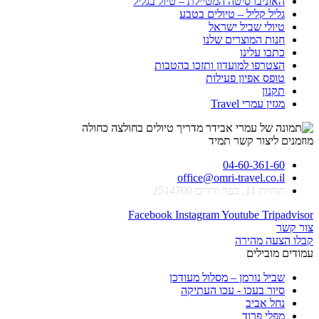
האוניברסיטה המטיילת – טיול בגליל
גליל קליל – טיולים בטבע
טיולי שביל ישראל
חנות המוצרים שלנו
כתבו עלינו
הצטרפו למועדון ותזכו בהטבות
טופס אפיון פעילות
תקנון
מגזין עמרי Travel
מוזמנים ליצור קשר תמיד
04-60-361-60
office@omri-travel.co.il
חוחית 11, כפר ורדים 2514700
Facebook
Instagram
Youtube
Tripadvisor
צור קשר
קבלו הצעה מהירה
עמודים מובילים
שביל נורמן – מסלול מעודכן
סיור בעכו - עכו העתיקה
נחל אביב
מפלי פרוד