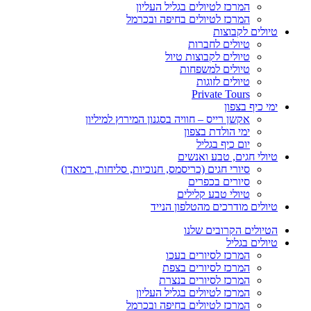
המרכז לטיולים בגליל העליון
המרכז לטיולים בחיפה ובכרמל
טיולים לקבוצות
טיולים לחברות
טיולים לקבוצות טיול
טיולים למשפחות
טיולים לזוגות
Private Tours
ימי כיף בצפון
אקשן רייס – חוויה בסגנון המירוץ למיליון
ימי הולדת בצפון
יום כיף בגליל
טיולי חגים, טבע ואנשים
סיורי חגים (כריסמס, חנוכיות, סליחות, רמאדן)
סיורים בכפרים
טיולי טבע קלילים
טיולים מודרכים מהטלפון הנייד
הטיולים הקרובים שלנו
טיולים בגליל
המרכז לסיורים בעכו
המרכז לסיורים בצפת
המרכז לסיורים בנצרת
המרכז לטיולים בגליל העליון
המרכז לטיולים בחיפה ובכרמל