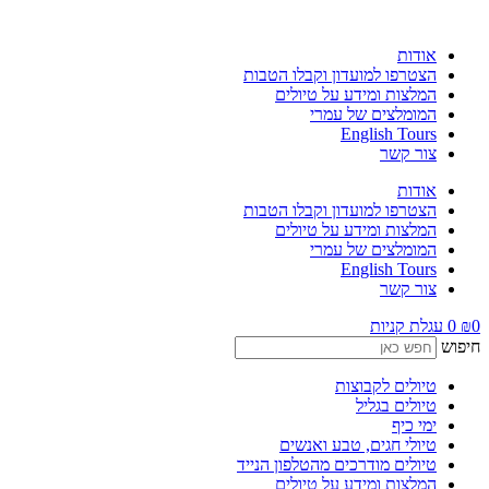
לג
תוכן
אודות
הצטרפו למועדון וקבלו הטבות
המלצות ומידע על טיולים
המומלצים של עמרי
English Tours
צור קשר
אודות
הצטרפו למועדון וקבלו הטבות
המלצות ומידע על טיולים
המומלצים של עמרי
English Tours
צור קשר
0
₪
0
עגלת קניות
חיפוש
טיולים לקבוצות
טיולים בגליל
ימי כיף
טיולי חגים, טבע ואנשים
טיולים מודרכים מהטלפון הנייד
המלצות ומידע על טיולים