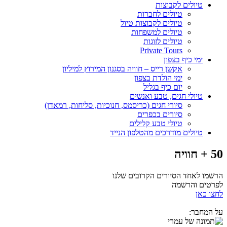
טיולים לקבוצות
טיולים לחברות
טיולים לקבוצות טיול
טיולים למשפחות
טיולים לזוגות
Private Tours
ימי כיף בצפון
אקשן רייס – חוויה בסגנון המירוץ למיליון
ימי הולדת בצפון
יום כיף בגליל
טיולי חגים, טבע ואנשים
סיורי חגים (כריסמס, חנוכיות, סליחות, רמאדן)
סיורים בכפרים
טיולי טבע קלילים
טיולים מודרכים מהטלפון הנייד
50 + חוויה
הרשמו לאחד הסיורים הקרובים שלנו
לפרטים והרשמה
לחצו כאן
על המחבר: