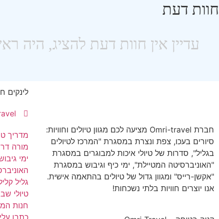
חוות דעת
לינקים ח
Omri-Travel ע
חברת Omri-travel מציעה לכם מגוון טיולים וחוויות:
מדריך טיו
סיורים בעכו, צפת ונצרת במסגרת "המרכז לטיולים
מורה דרך
בגליל", סדרות של טיולי איכות למבוגרים במסגרת
ימי גיבוש
"האוניברסיטה המטיילת", ימי כיף וגיבוש במסגרת
האוניברס
"אקשן-רייס" ומגוון גדול של טיולים בהתאמה אישית.
גליל קליל
אנו יוצרים חוויות בלתי נשכחות!
טיולי שב
חנות המו
כתבו עלינ