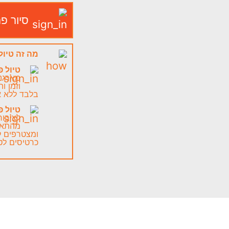
סיור פ
מה זה טיול
טיול פ
מארגני
וזמן ו
בלבד ללא א
טיול פ
לציבו
מהתאר
ומצטרפים 
כרטיסים לט