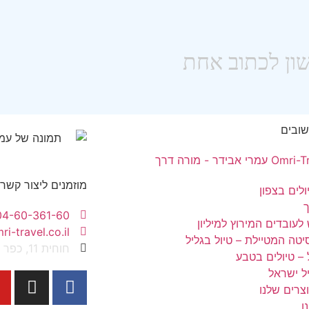
שובים
מרי אבידר - מורה דרך
מוזמנים ליצור קשר
לים בצפון
04-60-361-60
 לעובדים המירוץ למיליון
i-travel.co.il
יטה המטיילת – טיול בגליל
חוחית 11, כפר ורדים 2514700
 – טיולים בטבע
יל ישראל
צרים שלנו
ו