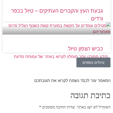
אספו את האשפה שלכם ורצוי גם לנקות לכלוך שמצאתם
בשטח ולהשאירו במצב טוב יותר.
גבעת העץ והקברים העתיקים – טיול בכפר
במקרה חרום
: אם חס וחלילה מישהו נפגע במהלך הטיול
ורדים
הכלל הבסיסי הוא
טיפול ראשוני במקום ולהוציא את הנפגע
מהשטח בהקדם האפשרי
. בהתאם למקרה יש להזעיק גורמים
רלוונטיים.
מומלץ מאוד להוריד את האפליקציה
מדא של
י
–
שבה יש הנחיות עזרה ראשונה לכל המקרים ואפשרות קלה
להזעקת עזרה.
כביש הצפון טיול
מידע מפורט יותר מומלץ לקרוא באתר של עמותת מדעת
טיולים נוספים
המאמר עזר לכם? נשמח לקרוא את תגובתכם
כתיבת תגובה
האימייל לא יוצג באתר.
שדות החובה מסומנים
*