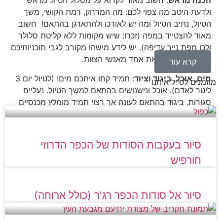
הכנה מראש
: חשוב מאוד לקרוא על מסלול הטיול מראש
ולדעת היטב מה צפוי לכם: מה המרחק, רמת הקושי, משך
הטיול, נתיב הטיול ומה יש לאורכו ולהתארגן בהתאם! חשוב
מאוד להצטייד במפה (זכרו: שיש מקומות ללא קליטת סלולר
ולכן מפת נייר עדיפה). יש לידע מישהו מקורב לגבי תוכניותיכם
ואם זה בשמורה את אחד מאנשי הצוות.
קרא עוד
מים, אוכל, ביגוד וציוד
: תמיד קחו איתכם מים! (לטיול יום 3
מוזמנים לטייל איתנו
ליטר לאדם). אוכל ונישנושים בהתאם למשך הטיול. נעליים
סגורות, ביגוד בהתאם לעונה אך רצוי תמיד מומלץ מכנסיים
ארוכים וכמובן כובע. מומלץ להצטייד בפנס, אולר ומקלות
הליכה וחשוב לקחת איתכם ערכת עזרה ראשונה בסיסית
וטלפון נייד טעון ואף מטען חיצוני.
סיור בעקבות הסודות של הכפר הדרוזי
התנהגות בזמן הטיול
: קריטי להישאר על השבילים המסומנים
חורפיש
ולא "לעשות שטויות" כמו קפיצות ממקומות גבוהים, טיפוס על
עצים ועוד. חובה להתנהג בהתאם להוראות על שלטי הכניסה
לשמורות.
סיור אל סודות הכפר רג'ר (כולל ארוחה)
לעולם אל תשאירו לכלוך, ניירות, בקבוקים וחפצים בשטח.