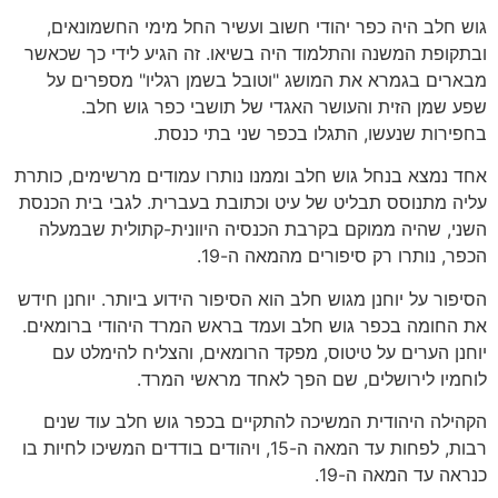
גוש חלב היה כפר יהודי חשוב ועשיר החל מימי החשמונאים,
ובתקופת המשנה והתלמוד היה בשיאו. זה הגיע לידי כך שכאשר
מבארים בגמרא את המושג "וטובל בשמן רגליו" מספרים על
שפע שמן הזית והעושר האגדי של תושבי כפר גוש חלב.
בחפירות שנעשו, התגלו בכפר שני בתי כנסת.
אחד נמצא בנחל גוש חלב וממנו נותרו עמודים מרשימים, כותרת
עליה מתנוסס תבליט של עיט וכתובת בעברית. לגבי בית הכנסת
השני, שהיה ממוקם בקרבת הכנסיה היוונית-קתולית שבמעלה
הכפר, נותרו רק סיפורים מהמאה ה-19.
הסיפור על יוחנן מגוש חלב הוא הסיפור הידוע ביותר. יוחנן חידש
את החומה בכפר גוש חלב ועמד בראש המרד היהודי ברומאים.
יוחנן הערים על טיטוס, מפקד הרומאים, והצליח להימלט עם
לוחמיו לירושלים, שם הפך לאחד מראשי המרד.
הקהילה היהודית המשיכה להתקיים בכפר גוש חלב עוד שנים
רבות, לפחות עד המאה ה-15, ויהודים בודדים המשיכו לחיות בו
כנראה עד המאה ה-19.