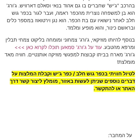
בהרכב "ג'יש" שחברים בו גם אהוד בנאי וסאלם דארוויש. ג'ורג'
הוא בן למשפחה נוצרית מהכפר ראמה, ועבר לגור בכפר גוש
חלב לאחר נישואיו עם בת הכפר. הוא נגן וירטואוז במספר כלים
ובראשם כינור, והוא מופיע ומלמד.
בנוסף להיותו מוזיקאי, ג'ורג' צמחוני ומומחה בליקוט צמחי תבלין
ומרפא מהטבע.
עוד על ג'ורג' סמאען תוכלו לקרוא כאן >>>
ג'ורג' מארח בביתו קבוצות למפגשי מוזיקה אותנטיים. חוויה מאד
מומלצת!
לטיול חוויתי בכפר גוש חלב / כפר ג'יש וקבלת המלצות על
דברים נוספים שניתן לעשות באזור, מומלץ ליצור קשר דרך
האתר או להתקשר.
על המחבר: