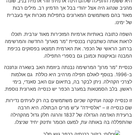
היא ששפת התפילה שלהם הינה ארמית! זוהי ארמית בניב שונה
מהניב שנהוג היה אצל יהודי בבל אך הדמיון רב. מילים רבות
מאוד בהם משתמשים המארונים בתפילות מוכרות אף בעברית
של ימינו.
השפה כתובה באותיות ארמיות המזכירות מאוד ערבית. תוכלו
לראות אותה כשתבקרו בכנסיית "מר מארון" החדשה והמרשימה
ברחוב הראשי של הכפר. את הארמית תמצאו בפסוקים בכיפת
המבנה ובאיקונות וכמובן גם בספרי התפילה.
כנסיית "מר מרון" המרשימה נבנתה ביוזמת האב בשארה ונחנכה
ב-1996. בנוסף לאולם תפילה מרהיב היא כוללת גם אולמות
לצרכי הקהילה. ניתן לבקר בה, בתיאום עם האב סאנדי, בימי
ראשון. בלב הסמטאות במערב הכפר יש כנסייה מארונית נוספת.
זו כנסייה קטנה ועתיקה שכיום משתמשים בה רק לעיתים נדירות.
שם כנסייה זו – "אלסיידה" ע"ש מרים הבתולה. היא חרבה
ברעידת האדמה הגדולה של 1837 והרגה חלק גדול מהקהילה
שהתפללה בה באותה עת, למעט הכומר ותינוק יחיד שניצלו.