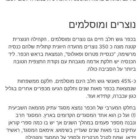
נוצרים ומוסלמים
בכפר גוש חלב חיים גם נוצרים ומוסלמים . הקהילה הנוצרית
קטנה מונה כ 350 נוצרים מהעדה היוונית קתולית שלהם כנסיה
מרשימה, "כנסיית פטרוס ופאולוס", הנמצאת בראש הכפר. ליד
הכנסיה יש חלקת אדמה מוגבהת עם נקודת התצפית הטובה
ביותר על הסביבה כולה.
כ-45% מאנשי גוש חלב הינם מוסלמים. חלקם ממשפחות
שנמצאות בכפר מאות שנים וחלקם הגיעו מכפרים אחרים בגליל
כגון עכברה, קתידא ועוד.
בחלקו המערבי של הכפר נמצא מסגד עתיק מהמאה השביעית
(!) ועל כן הוא אחד המסגדים הקדומים בארץ. המסגד חרב
ונבנה מספר פעמים במהלך השנים אך יש בו כמה ספרי קוראן
עתיקים בני מאות שנים שעדיין בשימוש. אימאם המסגד, ראשיד
זידאן, שמח לקבל מבקרים ולספר על המסגד והקהילה