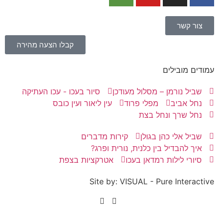
צור קשר
קבלו הצעה מהירה
עמודים מובילים
שביל נורמן – מסלול מעודכן
סיור בעכו - עכו העתיקה
נחל אביב
מפלי פרוד
עין ליאור ועין כובס
נחל שרך ונחל בצת
שביל אלי כהן בגולן
קירות מדברים
איך להבדיל בין כלנית, נורית ופרג?
סיורי לילות רמדאן בעכו
אטרקציות בצפת
Site by: VISUAL - Pure Interactive