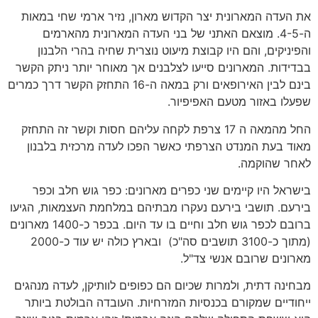
את העדה המארונית יצר הקדוש מארון, נזיר ארמי שחי במאות
ה-4-5. מוצאם האתני של בני העדה המארונית מהארמים
והפיניקים, והם היו קבוצת מיעוט נוצרית שחיה בהרי הלבנון
בבדידות. המארונים סייעו לצלבנים אך מאוחר יותר ניתק הקשר
בינם לבין האירופאים ורק במאה ה-16 התחזק הקשר דרך כמרים
שפעלו באזור מטעם האפיפיור.
החל מהמאה ה 17 צרפת לקחה עליהם חסות וקשר זה התחזק
מאוד בעת המנדט הצרפתי כאשר הפכו לעדה מרכזית בלבנון
לאחר שהוקמה.
בישראל היו קיימים שני כפרים מארונים: כפר גוש חלב וכפר
בירעם. תושבי בירעם נעקרו מבתיהם במלחמת העצמאות, הגיעו
ברובם לכפר גוש חלב וחיים בו עד היום. בכפר כ-1400 מארונים
(מתוך כ-3100 תושבים סה"כ) ובארץ כולה יש עוד כ-2000
מארונים שרובם אנשי צד"ל.
מבחינה דתית, ולמרות שכיום הם כפופים לוותיקן, לעדה מנהגים
ייחודיים שמקורם בכנסיות המזרחיות. העובדה הבולטת ביותר