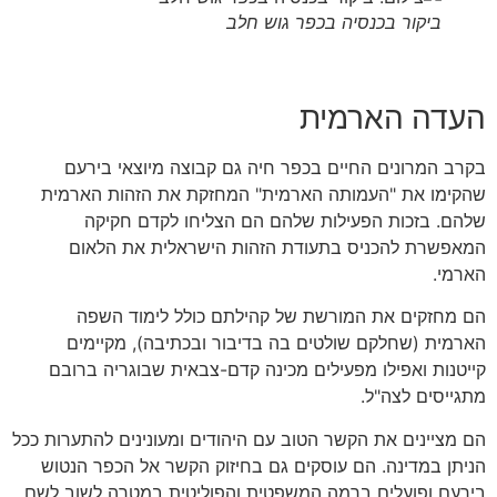
ביקור בכנסיה בכפר גוש חלב
העדה הארמית
בקרב המרונים החיים בכפר חיה גם קבוצה מיוצאי בירעם
שהקימו את "העמותה הארמית" המחזקת את הזהות הארמית
שלהם. בזכות הפעילות שלהם הם הצליחו לקדם חקיקה
המאפשרת להכניס בתעודת הזהות הישראלית את הלאום
הארמי.
הם מחזקים את המורשת של קהילתם כולל לימוד השפה
הארמית (שחלקם שולטים בה בדיבור ובכתיבה), מקיימים
קייטנות ואפילו מפעילים מכינה קדם-צבאית שבוגריה ברובם
מתגייסים לצה"ל.
הם מציינים את הקשר הטוב עם היהודים ומעונינים להתערות ככל
הניתן במדינה. הם עוסקים גם בחיזוק הקשר אל הכפר הנטוש
בירעם ופועלים ברמה המשפטית והפוליטית במטרה לשוב לשם.