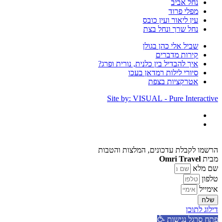
נחל אביב
מפלי פרוד
עין ליאור ועין כובס
נחל שרך ונחל בצת
שביל אלי כהן בגולן
קירות מדברים
איך להבדיל בין כלנית, נורית ופרג?
סיורי לילות רמדאן בעכו
אטרקציות בצפת
Site by: VISUAL - Pure Interactive
הרשמו לקבלת עדכונים, המלצות והטבות
מבית
Omri Travel
שם מלא
טלפון
אימייל
שלח
דילוג לתוכן
פתח סרגל נגישות