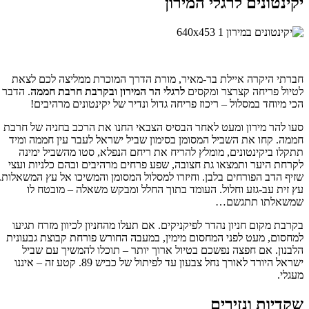
יקינטונים לרגלי המירון
חברתי היקרה איילת בר-מאיר, מורת הדרך המוכרת ממליצה לכם לצאת
לטיול פריחה קצרצר ומקסים
לרגלי הר המירון ובקרבת חרבת חממה
. הדבר
הכי מיוחד במסלול – ריכוז פריחה גדול ונדיר של יקינטונים מרהיבים!
סעו להר מירון ומעט לאחר הבסיס הצבאי החנו את הרכב בחניה של חרבת
חממה. קחו את השביל המסומן בסימון שביל ישראל לעבר עין חממה ומיד
תתקלו ביקינטונים, מומלץ להריח את ריחם הנפלא, סטו מהשביל ימינה
לקרחת היער ותמצאו גת חצובה, שפע פרחים מרהיבים ובהם כלניות ועצי
שזיף הדב הפורחים בלבן. וחיזרו למסלול המסומן והמשיכו אל עץ המשאלות.
עץ זית עב-גזע וחלול. העומד בתוך החלל ומבקש משאלה – מובטח לו
שמשאלתו תתגשם…
בקרבת מקום חניון נהדר לפיקניקים. אם תעלו מהחניון לכיוון מזרח תגיעו
למחסום, מעט לפני המחסום מימין, במעבה החורש פורחת קבוצת גבעונית
הלבנון. אם חפצה נפשכם בטיול ארוך יותר – תוכלו להמשיך עם שביל
ישראל היורד לאורך נחל צבעון עד לפיתול של כביש 89. קטע זה – איננו
מעגלי.
שקדיות ונזירים