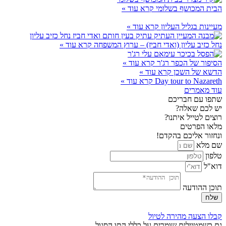
הבית המכושף בשלומי
קרא עוד »
מעיינות בגליל העליון
קרא עוד »
נחל כזיב עליון (ואדי חביז) – ערוץ המשפחה
קרא עוד »
הסיפור של הכפר רג'ר
קרא עוד »
הדשא של השכן
קרא עוד »
Day tour to Nazareth
קרא עוד »
עוד מאמרים
שתפו עם חבריכם
יש לכם שאלה?
רוצים לטייל איתנו?
מלאו הפרטים
ונחזור אליכם בהקדם!
שם מלא
טלפון
דוא"ל
תוכן ההודעה
שלח
קבלו הצעה מהירה לטיול
גם כשמטיילים שומרים על כללי התו הסגול