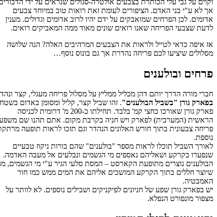
וקוים על גבי עלי הכותרת בצבעים אולטרה-סגולים שנראים על ידי הדבורים
אך לא ע"י בני האדם. הציפורים לעומת זאת רואות טוב במיוחד צבעים
אדומים. לכן הפרחים שמואבקים על ידם יהיו לרוב אדומים וגדולים. מענין
לדעת שצבעי הפריחה שאנו רואים שונים מאוד ממה המאביקים רואים.
אז איפה כדאי לטייל ולראות את הצבעים המרהיבים האלה? הנה שלושה
מסלולים שיציעו לכם פריחה נהדרת אך גם בונוס נוסף…
פרחים ובולענים
חברי מורה הדרך יותם דהן מכליל ממליץ על מסלול פריחה מעגלי, קצר ונהדר
בפארק גורן "בשביל הבולענים"
. זהו שביל קצר, קליל ומסומן באדום בשטח
פארק גורן שאורכו כחצי קמ' בלבד. תחילתו כ-200 מ' דרומית לכניסה
הראשית (המערבית) לפארק ויש חניה בקרבת מקום. אתם תהנו שם משפע
פריחה צבעונית בתוך חורש האלונים הנהדר וגם תזכו לראות תופעה מרתקת
נוספת.
לאורך השביל תוכלו לראות מספר "בולענים" שהם בורות ניקוז טבעיים
שנפערו בקרקע ושאליהם נאספים מי הגשמים ונבלעים אל מעבה האדמה.
הבולענים נוצרים מתופעת הקארסט – המסת סלעי הגיר ע"י מי הגשמים, מה
שיוצר חללים בתוך הקרקע המושכים אליהם את המים ממש כמו חור
האמבטיה.
יש בפארק גורן שפע של חניונים לפיקניקים ושבילים נוספים. לא לוותר על
מצפור מונפורט הנפלא.