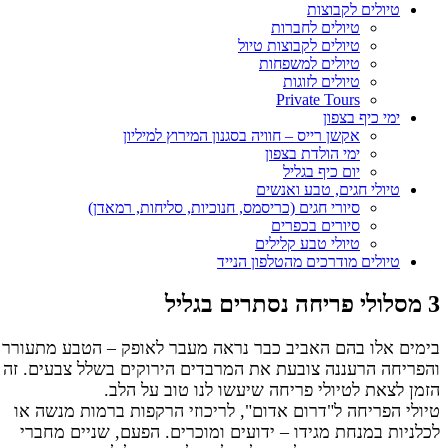
טיולים לקבוצות
טיולים לחברות
טיולים לקבוצות טיול
טיולים למשפחות
טיולים לזוגות
Private Tours
ימי כיף בצפון
אקשן רייס – חוויה בסגנון המירוץ למיליון
ימי הולדת בצפון
יום כיף בגליל
טיולי חגים, טבע ואנשים
סיורי חגים (כריסמס, חנוכיות, סליחות, רמאדן)
סיורים בכפרים
טיולי טבע קלילים
טיולים מודרכים מהטלפון הנייד
3 מסלולי פריחה נסתרים בגליל
בימים אלו בהם האביב כבר נראה מעבר לאופק – הטבע מתעורר
והפריחה הרעננה צובעת את המרבדים הירוקים בשלל צבעים. זה
הזמן לצאת לטיולי פריחה שיעשו לנו טוב על הלב.
טיולי הפריחה ל"דרום אדום", לריכוזי הרקפות ברמות מנשה או
לכלניות במנחת מגידו – ידועים ומוכרים. הפעם, שניים מחברי