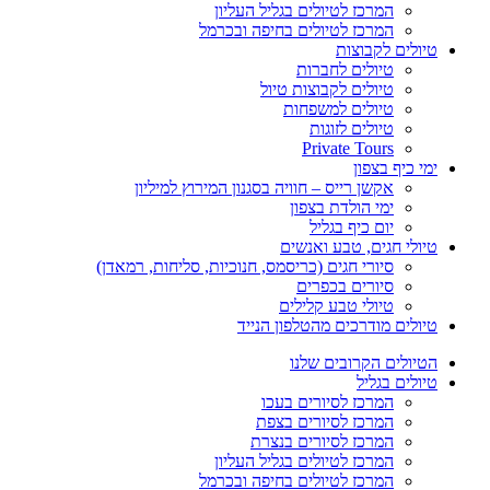
המרכז לטיולים בגליל העליון
המרכז לטיולים בחיפה ובכרמל
טיולים לקבוצות
טיולים לחברות
טיולים לקבוצות טיול
טיולים למשפחות
טיולים לזוגות
Private Tours
ימי כיף בצפון
אקשן רייס – חוויה בסגנון המירוץ למיליון
ימי הולדת בצפון
יום כיף בגליל
טיולי חגים, טבע ואנשים
סיורי חגים (כריסמס, חנוכיות, סליחות, רמאדן)
סיורים בכפרים
טיולי טבע קלילים
טיולים מודרכים מהטלפון הנייד
הטיולים הקרובים שלנו
טיולים בגליל
המרכז לסיורים בעכו
המרכז לסיורים בצפת
המרכז לסיורים בנצרת
המרכז לטיולים בגליל העליון
המרכז לטיולים בחיפה ובכרמל