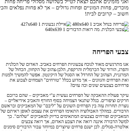
ואני מזמינים אתכם לצאת לטייל בשלושה מסלולי פריחה פחות
מוכרים, פחות המוניים ופחות גדולים – אך לא פחות נפלאים והכי
חשוב – קרובים לבית!
צבעי הפריחה
אנו מתרגשים מאוד לנוכח צבעוניות הפרחים באביב. האדום של הכלנית
והפרג, הורוד של הכרמלית והרקפת, הלבן-צהוב של הקחוון, הכחול של
המרגנית, הצהוב של החרדל או הסגול של היקינטון. אפשר להמשיך ולמנות
ואת הפרחים והגוונים – אך מדוע בכלל "טורחים" הצמחים לצבוע את
פרחיהם בצבעים שונים וכה עזים?
עיקר פעולת ההאבקה של הפרחים נעשית ע"י מאביקים – שהם ברובם
חרקים וציפורים. בגלל שתנאי הצמיחה בסוף החורף והאביב אידיאליים –
נוצרת תחרות עזה בין הפרחים השונים על "ליבם" של המאביקים ובראשם
הדבורים. במהלך האבולוציה התאימו הפרחים את עצמם לאופן ראיתם של
המאביקים ופורחים בצבעים המתאימים בדיוק למאביקים "שלהם". כך
למשל הדבורה איננה רואה את הצבע האדום, אך רואה צבעים
אולטרה-סגולים. לכן ישנם פרחים שיוצרים במיוחד עבור הדבורים סימנים