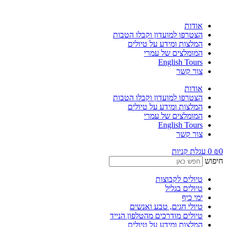
לג
תוכן
אודות
הצטרפו למועדון וקבלו הטבות
המלצות ומידע על טיולים
המומלצים של עמרי
English Tours
צור קשר
אודות
הצטרפו למועדון וקבלו הטבות
המלצות ומידע על טיולים
המומלצים של עמרי
English Tours
צור קשר
0
₪
0
עגלת קניות
חיפוש
טיולים לקבוצות
טיולים בגליל
ימי כיף
טיולי חגים, טבע ואנשים
טיולים מודרכים מהטלפון הנייד
המלצות ומידע על טיולים