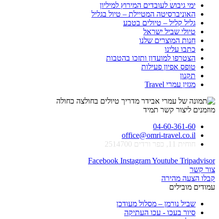
ימי גיבוש לעובדים המירוץ למיליון
האוניברסיטה המטיילת – טיול בגליל
גליל קליל – טיולים בטבע
טיולי שביל ישראל
חנות המוצרים שלנו
כתבו עלינו
הצטרפו למועדון ותזכו בהטבות
טופס אפיון פעילות
תקנון
מגזין עמרי Travel
מוזמנים ליצור קשר תמיד
04-60-361-60
office@omri-travel.co.il
חוחית 11, כפר ורדים 2514700
Facebook
Instagram
Youtube
Tripadvisor
צור קשר
קבלו הצעה מהירה
עמודים מובילים
שביל נורמן – מסלול מעודכן
סיור בעכו - עכו העתיקה