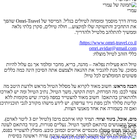
עמרי
מורה דרך מוסמך ומומחה לטיולים בגליל. המייסד של Omri-Travel שהפך
את התחביב והתשוקה שלו למקצוע... חולה טיולים, סקרן בלתי נלאה
וממשיך להתלהב מלטייל ולהדריך.
https://www.omri-travel.co.il/
omri.avidar@gmail.com
כללי הזהב לטיול מוצלח:
טיול הוא פעילות נפלאה – מהנה, בריא, מחבר ומלמד אך גם עלול להיות
מסוכן. על מנת להגביר את ההנאה ולצמצם אתה הסיכון הינה כמה כללים
פשוטים המומלצים לכל טיול:
הכנה מראש
: חשוב מאוד לקרוא על מסלול הטיול מראש ולדעת היטב מה
צפוי לכם: מה המרחק, רמת הקושי, משך הטיול, נתיב הטיול ומה יש לאורכו
ולהתארגן בהתאם! חשוב מאוד להצטייד במפה (זכרו: שיש מקומות ללא
קליטת סלולר ולכן מפת נייר עדיפה). יש לידע מישהו מקורב לגבי תוכניותיכם
ואם זה בשמורה את אחד מאנשי הצוות.
מים, אוכל, ביגוד וציוד
: תמיד קחו איתכם מים! (לטיול יום 3 ליטר לאדם).
אוכל ונישנושים בהתאם למשך הטיול. נעליים סגורות, ביגוד בהתאם לעונה
קרא עוד
אך רצוי תמיד מומלץ מכנסיים ארוכים וכמובן כובע. מומלץ להצטייד בפנס,
מוזמנים לטייל איתנו
אולר ומקלות הליכה וחשוב לקחת איתכם ערכת עזרה ראשונה בסיסית