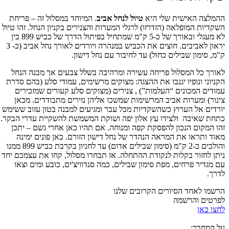
ההמלצה האישית שלי היא
טיול לנחל אביב
. המיוחד במסלול זה – פריחת
השקדיות המופלאה (הזדרזו) לרגלי המערות והצנירים בקניון הנחל. זהו טיול
לא מעגלי ובאורך של כ-5 ק"מ שמתחיל בפיתול הדרך של כביש 899 בין
יראון לאביבים. חוצים את הכביש במנהרה ויורדים לאורך נחל אביב (כ- 3
ק"מ, סימון שבילים כחול) עד לחיבור עם נחל דישון.
לאורך כל המסלול פריחה עשירה ומרהיבה בשלל צבעים אך מבנה הנחל
הקניוני ונופיו יגנבו את ההצגה: מצוקים מרשימים, עמודי סלע (בהם סדרת
עמודים המכונים “העלמות”) , צנירים (מצוקים סלע קעורים שמזכירים
צינור) ומערות אביב המרשימות שמשכו אליהן נזירים מתבודדים. מכאן
יורדים אל הערוץ כשהשקדיות מכל עבר ומגיעים למבנה בטון עזוב ששימש
כתחת שאיבה ולצידו עץ אלון יפה ושוקת המשמשת להשקיית עדרי הבקר.
זהו המקום הנכון להפסקת קפה ומנוחה. אם תהיו כאן אחרי גשם – יתכן
מאוד ותראו את המראה הנהדר של נחל דישון הזורם. כאן פונים ימינה
והולכים כ-2 ק"מ (סימון שבילים אדום) עד לחניון בקרבת כביש 899 ממנו
ניתן לחזור בקלות לנקודת ההתחלה. אז תבחרו מסלול, קחו את עצמכם יחד
עם מגדיר פרחים, מפת סימון שבילים, כמה סנדוויצ'ים, כובע ומים וצאו
לדרך.
הרשמו לאחד הסיורים הקרובים שלנו
לפרטים והרשמה
לחצו כאן
על המחבר: