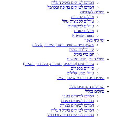
המרכז לטיולים בגליל העליון
המרכז לטיולים בחיפה ובכרמל
טיולים לקבוצות
טיולים לחברות
טיולים לקבוצות טיול
טיולים למשפחות
טיולים לזוגות
Private Tours
ימי כיף בצפון
אקשן רייס – חוויה בסגנון המירוץ למיליון
ימי הולדת בצפון
יום כיף בגליל
טיולי חגים, טבע ואנשים
סיורי חגים (כריסמס, חנוכיות, סליחות, רמאדן)
סיורים בכפרים
טיולי טבע קלילים
טיולים מודרכים מהטלפון הנייד
הטיולים הקרובים שלנו
טיולים בגליל
המרכז לסיורים בעכו
המרכז לסיורים בצפת
המרכז לסיורים בנצרת
המרכז לטיולים בגליל העליון
המרכז לטיולים בחיפה ובכרמל