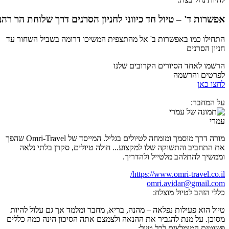
אפשרות ד' – טיול חד כיווני לחניון הסרנים דרך שלוחת הר רהב
התחילו כמו באפשרות ב' אל מהתצפית המשיכו דרומה בשביל השחור עד
חניון הסרנים
הרשמו לאחד הסיורים הקרובים שלנו
לפרטים והרשמה
לחצו כאן
על המחבר:
עמרי
מורה דרך מוסמך ומומחה לטיולים בגליל. המייסד של Omri-Travel שהפך
את התחביב והתשוקה שלו למקצוע... חולה טיולים, סקרן בלתי נלאה
וממשיך להתלהב מלטייל ולהדריך.
https://www.omri-travel.co.il/
omri.avidar@gmail.com
כללי הזהב לטיול מוצלח:
טיול הוא פעילות נפלאה – מהנה, בריא, מחבר ומלמד אך גם עלול להיות
מסוכן. על מנת להגביר את ההנאה ולצמצם אתה הסיכון הינה כמה כללים
פשוטים המומלצים לכל טיול: