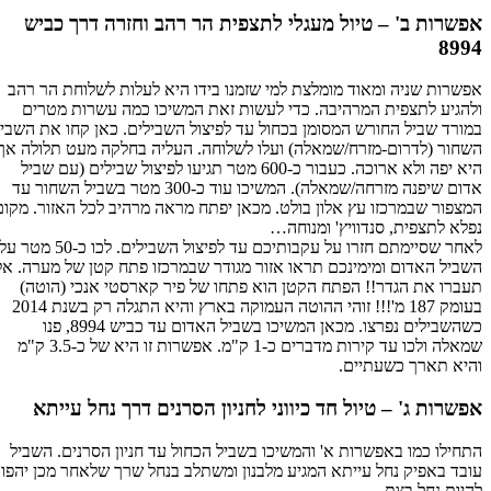
אפשרות ב' – טיול מעגלי לתצפית הר רהב וחזרה דרך כביש
8994
אפשרות שניה ומאוד מומלצת למי שזמנו בידו היא לעלות לשלוחת הר רהב
ולהגיע לתצפית המרהיבה. כדי לעשות זאת המשיכו כמה עשרות מטרים
במורד שביל החורש המסומן בכחול עד לפיצול השבילים. כאן קחו את השביל
השחור (לדרום-מזרח/שמאלה) ועלו לשלוחה. העליה בחלקה מעט תלולה אך
היא יפה ולא ארוכה. כעבור כ-600 מטר תגיעו לפיצול שבילים (עם שביל
אדום שיפנה מזרחה/שמאלה). המשיכו עוד כ-300 מטר בשביל השחור עד
המצפור שבמרכזו עץ אלון בולט. מכאן יפתח מראה מרהיב לכל האזור. מקום
נפלא לתצפית, סנדוויץ' ומנוחה…
לאחר שסיימתם חזרו על עקבותיכם עד לפיצול השבילים. לכו כ-50 מטר על
השביל האדום ומימינכם תראו אזור מגודר שבמרכזו פתח קטן של מערה. אל
תעברו את הגדר!! הפתח הקטן הוא פתחו של פיר קארסטי אנכי (הוטה)
בעומק 187 מ'!!! זוהי ההוטה העמוקה בארץ והיא התגלה רק בשנת 2014
כשהשבילים נפרצו. מכאן המשיכו בשביל האדום עד כביש 8994, פנו
שמאלה ולכו עד קירות מדברים כ-1 ק"מ. אפשרות זו היא של כ-3.5 ק"מ
והיא תארך כשעתיים.
אפשרות ג' – טיול חד כיווני לחניון הסרנים דרך נחל עייתא
התחילו כמו באפשרות א' והמשיכו בשביל הכחול עד חניון הסרנים. השביל
עובד באפיק נחל עייתא המגיע מלבנון ומשתלב בנחל שרך שלאחר מכן יהפוך
להיות נחל בצת.