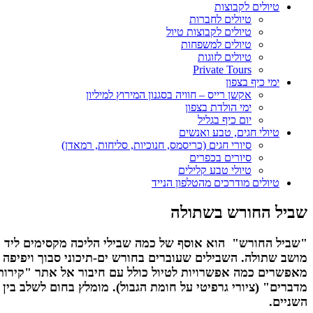
טיולים לקבוצות
טיולים לחברות
טיולים לקבוצות טיול
טיולים למשפחות
טיולים לזוגות
Private Tours
ימי כיף בצפון
אקשן רייס – חוויה בסגנון המירוץ למיליון
ימי הולדת בצפון
יום כיף בגליל
טיולי חגים, טבע ואנשים
סיורי חגים (כריסמס, חנוכיות, סליחות, רמאדן)
סיורים בכפרים
טיולי טבע קלילים
טיולים מודרכים מהטלפון הנייד
שביל החורש בשתולה
"שביל החורש" הוא אוסף של כמה שבילי הליכה מקסימים ליד
מושב שתולה. השבילים שעוברים בחורש ים-תיכוני סבוך ויפיפה
מאפשרים כמה אפשרויות לטיול כולל עם חיבור אל אתר "קירות
מדברים" (ציורי גרפיטי על חומת הגבול). מומלץ בחום לשלב בין
השניים.