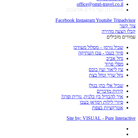
office@omri-travel.co.il
חוחית 11, כפר ורדים 2514700
Facebook
Instagram
Youtube
Tripadvisor
צור קשר
קבלו הצעה מהירה
עמודים מובילים
שביל נורמן – מסלול מעודכן
סיור בעכו - עכו העתיקה
נחל אביב
מפלי פרוד
עין ליאור ועין כובס
נחל שרך ונחל בצת
שביל אלי כהן בגולן
קירות מדברים
איך להבדיל בין כלנית, נורית ופרג?
סיורי לילות רמדאן בעכו
אטרקציות בצפת
Site by: VISUAL - Pure Interactive