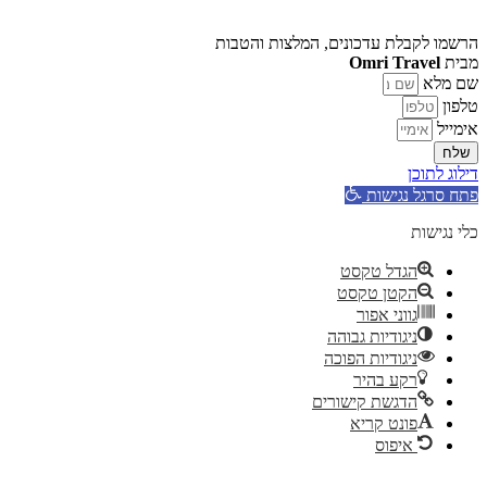
הרשמו לקבלת עדכונים, המלצות והטבות
מבית
Omri Travel
שם מלא
טלפון
אימייל
שלח
דילוג לתוכן
פתח סרגל נגישות
כלי נגישות
הגדל טקסט
הקטן טקסט
גווני אפור
ניגודיות גבוהה
ניגודיות הפוכה
רקע בהיר
הדגשת קישורים
פונט קריא
איפוס