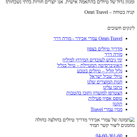
ומגוון גדול של טיולים בהתאמה אישית. אנו יוצרים חוויות בלתי נשכחות!
קניה בטוחה – Omri Travel
לינקים חשובים
Omri-Travel עמרי אבידר - מורה דרך
מדריך טיולים בצפון
מורה דרך
ימי גיבוש לעובדים המירוץ למיליון
האוניברסיטה המטיילת – טיול בגליל
גליל קליל – טיולים בטבע
טיולי שביל ישראל
חנות המוצרים שלנו
כתבו עלינו
הצטרפו למועדון ותזכו בהטבות
טופס אפיון פעילות
תקנון
מגזין עמרי Travel
מוזמנים ליצור קשר תמיד
04-60-361-60