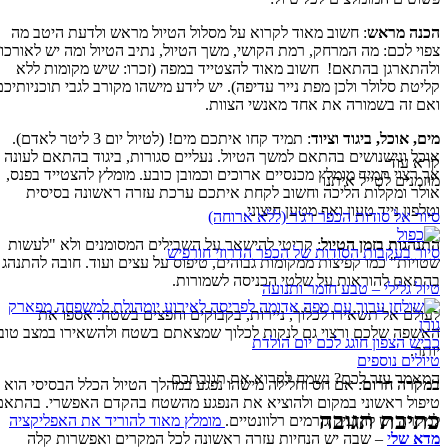
הכנה מראש
: חשוב מאוד לקרוא על מסלול הטיול מראש ולדעת היטב מה
צפוי לכם: מה המרחק, רמת הקושי, משך הטיול, נתיב הטיול ומה יש לאורכו
ולהתארגן בהתאם! חשוב מאוד להצטייד במפה (זכרו: שיש מקומות ללא
קליטת סלולר ולכן מפת נייר עדיפה). יש לידע מישהו מקורב לגבי תוכניותיכם
ואם זה בשמורה את אחד מאנשי הצוות.
מים, אוכל, ביגוד וציוד
: תמיד קחו איתכם מים! (לטיול יום 3 ליטר לאדם).
אוכל ונישנושים בהתאם למשך הטיול. נעליים סגורות, ביגוד בהתאם לעונה
קרא עוד
אך רצוי תמיד מומלץ מכנסיים ארוכים וכמובן כובע. מומלץ להצטייד בפנס,
מוזמנים לטייל איתנו
אולר ומקלות הליכה וחשוב לקחת איתכם ערכת עזרה ראשונה בסיסית
וטלפון נייד טעון ואף מטען חיצוני.
סיור אל סודות הכפר רג'ר (ללא ארוחה)
התנהגות בזמן הטיול
: קריטי להישאר על השבילים המסומנים ולא "לעשות
סיור בעקבות הסודות של הכפר הדרוזי חורפיש
שטויות" כמו קפיצות ממקומות גבוהים, טיפוס על עצים ועוד. חובה להתנהג
בהתאם להוראות על שלטי הכניסה לשמורות.
טיול גלילי – טבע חומר ותנועה
לעולם אל תשאירו לכלוך, ניירות, בקבוקים וחפצים בשטח. אספו את
האשפה שלכם ורצוי גם לנקות לכלוך שמצאתם בשטח ולהשאירו במצב טוב
כביש הצפון חוגג לכם יום הולדת
יותר.
טיולים נוספים
המאמר עזר לכם? נשמח לקרוא את תגובתכם
במקרה חרום
: אם חס וחלילה מישהו נפגע במהלך הטיול הכלל הבסיסי הוא
טיפול ראשוני במקום ולהוציא את הנפגע מהשטח בהקדם האפשרי
. בהתאם
כתיבת תגובה
למקרה יש להזעיק גורמים רלוונטיים.
מומלץ מאוד להוריד את האפליקציה
מדא של
י
– שבה יש הנחיות עזרה ראשונה לכל המקרים ואפשרות קלה