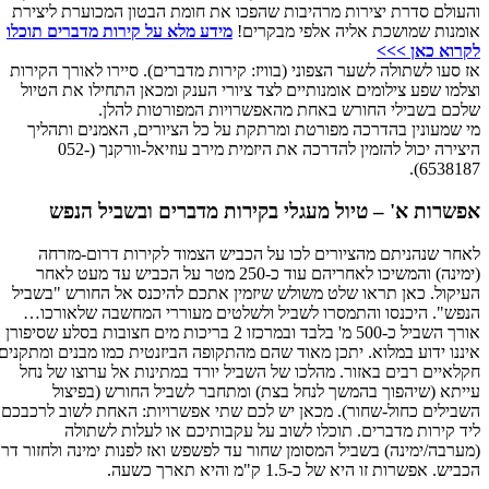
והעולם סדרת יצירות מרהיבות שהפכו את חומת הבטון המכוערת ליצירת
אומנות שמושכת אליה אלפי מבקרים!
מידע מלא על קירות מדברים תוכלו
לקרוא כאן >>>
אז סעו לשתולה לשער הצפוני (בוויז: קירות מדברים). סיירו לאורך הקירות
וצלמו שפע צילומים אומנותיים לצד ציורי הענק ומכאן התחילו את הטיול
שלכם בשבילי החורש באחת מהאפשרויות המפורטות להלן.
מי שמעונין בהדרכה מפורטת ומרתקת על כל הציורים, האמנים ותהליך
היצירה יכול להזמין להדרכה את היזמית מירב עוזיאל-וורקנך (052-
6538187).
אפשרות א' – טיול מעגלי בקירות מדברים ובשביל הנפש
לאחר שנהניתם מהציורים לכו על הכביש הצמוד לקירות דרום-מזרחה
(ימינה) והמשיכו לאחריהם עוד כ-250 מטר על הכביש עד מעט לאחר
העיקול. כאן תראו שלט משולש שיזמין אתכם להיכנס אל החורש "בשביל
הנפש". היכנסו והתמסרו לשביל ולשלטים מעוררי המחשבה שלאורכו…
אורך השביל כ-500 מ' בלבד ובמרכזו 2 בריכות מים חצובות בסלע שסיפורן
איננו ידוע במלוא. יתכן מאוד שהם מהתקופה הביזנטית כמו מבנים ומתקנים
חקלאיים רבים באזור. מהלכו של השביל יורד במתינות אל ערוצו של נחל
עייתא (שיהפוך בהמשך לנחל בצת) ומתחבר לשביל החורש (בפיצול
השבילים כחול-שחור). מכאן יש לכם שתי אפשרויות: האחת לשוב לרכבכם
ליד קירות מדברים. תוכלו לשוב על עקבותיכם או לעלות לשתולה
(מערבה/ימינה) בשביל המסומן שחור עד לפשפש ואז לפנות ימינה ולחזור דרך
הכביש. אפשרות זו היא של כ-1.5 ק"מ והיא תארך כשעה.