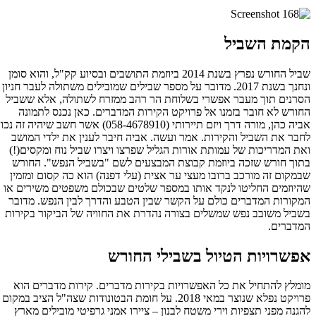
הקמת השביל
שביל החורש נפרץ בשנת 2014 ביוזמת התושבים ובסיוע קק"ל, והוא סומן
ונחנך בשנת 2017. מדובר על מספר שבילים שמובילים משתולה לעבר חניון
הסרנים תוך מעבר אפשרי בשלוחת הר רהב ממזרח לשתולה, אלא ששביל
החורש לא חובר בזמנו אל פרויקט הקירות המדברים. כאן נכנס לתמונה
אביה כהן, מורה דרך ויזם תיירותי (058-4678910) אשר חשב שיהיה זה נכון
לחבר את השביל והקירות. אמר ועשה. אביה חיבר לענין את ילדי המושב
ואת המדריכות של עמותת אורות הגליל שפרצו ויצרו שביל נוח ומקסים(!)
בתוך חורש שזכה ביוזמת קבוצת המבצעים לשם "בשביל הנפש". החורש
שבמקום זה מורכב ברובו מעצי ער אצית (עלי דפנה) הוא כה קסום ומזמין
שהיוזמים החליטו לנקד אותו במספר שלטים שבכולם משפטים משירים או
המקורות המדברים כולם על הקשר שבין הטבע והדרך לבין הנפש. מדובר
בשביל משובב נפש שמשלים בצורה נהדרת את החוויה של הביקור בקירות
המדברים.
אפשרויות הטיול בשבילי החורש
מומלץ להתחיל את כל האפשרויות בקירות מדברים. קירות מדברים הוא
פרויקט נפלא שנוצר במאי 2018. על חומת הבטונודות שצה"ל הציב במקום
להגנה מפני תצפיות וירי משטח לבנון – ציירו אמני גרפיטי מובילים מארץ