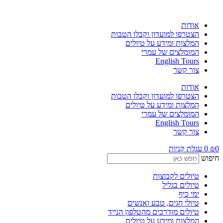
לג
תוכן
אודות
הצטרפו למועדון וקבלו הטבות
המלצות ומידע על טיולים
המומלצים של עמרי
English Tours
צור קשר
אודות
הצטרפו למועדון וקבלו הטבות
המלצות ומידע על טיולים
המומלצים של עמרי
English Tours
צור קשר
0
₪
0
עגלת קניות
חיפוש
טיולים לקבוצות
טיולים בגליל
ימי כיף
טיולי חגים, טבע ואנשים
טיולים מודרכים מהטלפון הנייד
המלצות ומידע על טיולים