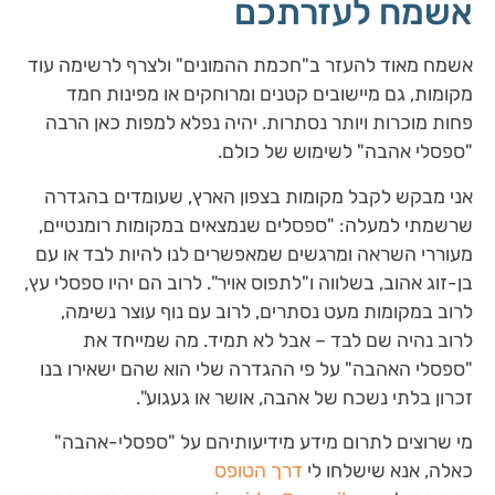
אשמח לעזרתכם
אשמח מאוד להעזר ב"חכמת ההמונים" ולצרף לרשימה עוד
מקומות, גם מיישובים קטנים ומרוחקים או מפינות חמד
פחות מוכרות ויותר נסתרות. יהיה נפלא למפות כאן הרבה
"ספסלי אהבה" לשימוש של כולם.
אני מבקש לקבל מקומות בצפון הארץ, שעומדים בהגדרה
שרשמתי למעלה: "ספסלים שנמצאים במקומות רומנטיים,
מעוררי השראה ומרגשים שמאפשרים לנו להיות לבד או עם
בן-זוג אהוב, בשלווה ו"לתפוס אויר". לרוב הם יהיו ספסלי עץ,
לרוב במקומות מעט נסתרים, לרוב עם נוף עוצר נשימה,
לרוב נהיה שם לבד – אבל לא תמיד. מה שמייחד את
"ספסלי האהבה" על פי ההגדרה שלי הוא שהם ישאירו בנו
זכרון בלתי נשכח של אהבה, אושר או געגוע".
מי שרוצים לתרום מידע מידיעותיהם על "ספסלי-אהבה"
כאלה, אנא שישלחו לי
דרך הטופס