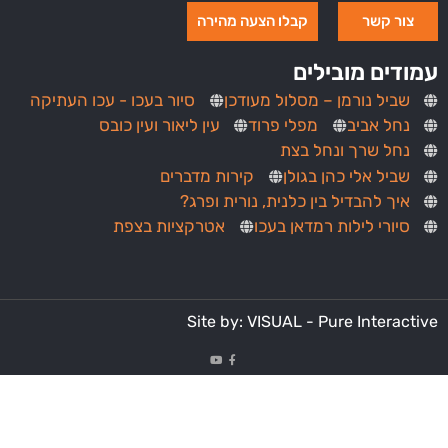
צור קשר
קבלו הצעה מהירה
עמודים מובילים
שביל נורמן – מסלול מעודכן
סיור בעכו - עכו העתיקה
נחל אביב
מפלי פרוד
עין ליאור ועין כובס
נחל שרך ונחל בצת
שביל אלי כהן בגולן
קירות מדברים
איך להבדיל בין כלנית, נורית ופרג?
סיורי לילות רמדאן בעכו
אטרקציות בצפת
Site by: VISUAL - Pure Interactive