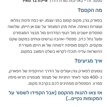
ספסל זה – באדיבות מורת הדרך
איילת בר מאיר
מה הקסם?
בפארק גורן, מקום קסום בפני עצמו, יש כמה פינות נפלאו
ועוצרות נשימה. אחת מהן המצפור על שם אן היימן. שלושה
ספסלים יושבים מול הנוף המדהים מול מבצר המונפורט
ומעל נחל כזיב. ספסלי-אהבה נגישים ונוחים במקום שקט
ומקסים. לקסם מוסיפה דמותה של אן היימן מעוררת
ההשראה עליה תוכלו לקרוא בשלט המוצב במקום.
איך מגיעים?
נוסעים לפארק גורן ועולים על הדרך ההיקפית של הפארק.
כ-400 מטר לאחר החניות של מצפור מונפורט תראו מימין
מפרץ. הספסלים ממתינים לכם בקרבת מקום.
אז צאו להנות מהקסם (אבל הקפידו לשמור על
המקומות נקיים…)