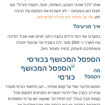
אותו "לכל אוהבי הטבע, השלווה, הנוף, הקפה והכיף". אם
תצפו כאן בשקיעה – לא תשכחו את המקום עוד הרבה
זמן.
עוד על מצפור גיא תוכלו לקרוא כאן
.
איך מגיעים?
במערבו של כפר ורדים בקצה רחוב זוויתן יוצא שביל הליכה
נוח לאורך כ-200 מטר. לכו בשביל עד שהנוף יתגלה
ונשימתכם תיעתק. (בוויז: מצפור גיא).
הספסל המכושף בכורסי
מה
הקסם?
הפעם מדובר אולי על קסם אמיתי… הגן הלאומי כורסי מעורר
עניין רב בקרב עולי הרגל הנוצרים המגיעים למקום מכל
קצוות תבל בגלל "נס החזירים" שעשה ישו על פי המסורות
הנוצריות במקום. יש כאן כנסיה יפה וארכיאולוגיה אך