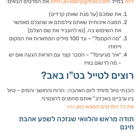
הזה
במייל
omri.avidar@gmail.com
את הפרטים הבאים:
את שמכם (על מנת שאתן קרדיט)
תמונה איכותית שאתם צילמתם או שהצלם מאפשר
את השימוש בה. (נא להעביר את שם הצלם)
"מה הקסם?" – עד 100 מילים המתארות את המקום
וייחודו
"איך מגיעים?" – הסבר קצר עם הוראת הגעה ואם יש
– מה לרשום בוויז
רוצים לטייל בט"ו באב?
הכנתי טיול מיוחד ליום האהבה: :הרוח והחושך והמים – טיול
בין ערביים באכזיב" ואתם מוזמנים להצטרף.
את כל הפרטים תמצאו כאן >>>
תודה מראש והלוואי שנזכה לשפע אהבת
חינם