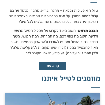
טיול הוא פעילות נפלאה – מהנה, בריא, מחבר ומלמד אך גם
עלול להיות מסוכן. על מנת להגביר את ההנאה ולצמצם אתה
הסיכון הינה כמה כללים פשוטים המומלצים לכל טיול:
הכנה מראש
: חשוב מאוד לקרוא על מסלול הטיול מראש
ולדעת היטב מה צפוי לכם: מה המרחק, רמת הקושי, משך
הטיול, נתיב הטיול ומה יש לאורכו ולהתארגן בהתאם! חשוב
מאוד להצטייד במפה (זכרו: שיש מקומות ללא קליטת סלולר
ולכן מפת נייר עדיפה). יש לידע מישהו מקורב לגבי
תוכניותיכם ואם זה בשמורה את אחד מאנשי הצוות.
קרא עוד
מים, אוכל, ביגוד וציוד
: תמיד קחו איתכם מים! (לטיול יום 3
ליטר לאדם). אוכל ונישנושים בהתאם למשך הטיול. נעליים
מוזמנים לטייל איתנו
סגורות, ביגוד בהתאם לעונה אך רצוי תמיד מומלץ מכנסיים
ארוכים וכמובן כובע. מומלץ להצטייד בפנס, אולר ומקלות
הליכה וחשוב לקחת איתכם ערכת עזרה ראשונה בסיסית
וטלפון נייד טעון ואף מטען חיצוני.
התנהגות בזמן הטיול
: קריטי להישאר על השבילים