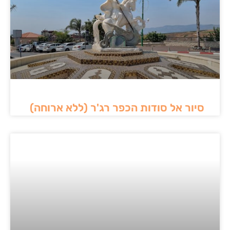
המסומנים ולא "לעשות שטויות" כמו קפיצות ממקומות
גבוהים, טיפוס על עצים ועוד. חובה להתנהג בהתאם להוראות
על שלטי הכניסה לשמורות.
לעולם אל תשאירו לכלוך, ניירות, בקבוקים וחפצים בשטח.
אספו את האשפה שלכם ורצוי גם לנקות לכלוך שמצאתם
בשטח ולהשאירו במצב טוב יותר.
במקרה חרום
: אם חס וחלילה מישהו נפגע במהלך הטיול
סיור אל סודות הכפר רג'ר (ללא ארוחה)
הכלל הבסיסי הוא
טיפול ראשוני במקום ולהוציא את הנפגע
מהשטח בהקדם האפשרי
. בהתאם למקרה יש להזעיק גורמים
רלוונטיים.
מומלץ מאוד להוריד את האפליקציה
מדא של
י
–
שבה יש הנחיות עזרה ראשונה לכל המקרים ואפשרות קלה
להזעקת עזרה.
מידע מפורט יותר מומלץ לקרוא באתר של עמותת מדעת