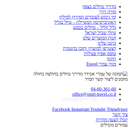
מדריך טיולים בצפון
מורה דרך
ימי גיבוש לעובדים המירוץ למיליון
האוניברסיטה המטיילת – טיול בגליל
גליל קליל – טיולים בטבע
טיולי שביל ישראל
חנות המוצרים שלנו
כתבו עלינו
הצטרפו למועדון ותזכו בהטבות
טופס אפיון פעילות
תקנון
מגזין עמרי Travel
מוזמנים ליצור קשר תמיד
04-60-361-60
office@omri-travel.co.il
חוחית 11, כפר ורדים 2514700
Facebook
Instagram
Youtube
Tripadvisor
צור קשר
קבלו הצעה מהירה
עמודים מובילים