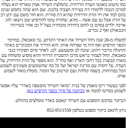
כמו מיעוט מאנשי העדה הדרוזית. בהמלצת השייח' אמין טאריף הוא נשלח
למרכז הגבוה ללימודי דת בעיירה חצביה בלבנון. שם הוא שהה כחמש שנים
בהם למד את רזי הדת הדרוזית שהיא דת סודית. הוא חזר משם עם ידע רב
על הדת אבל גם עם אשה – מהא, שחזרה עימו לחורפיש שם נישאו. לזוג
ארבה ילדים (מהם בן לוחם ביחידה מובחרת בצה"ל ובן אחר בשירותי
הכבאות) ואף 2 נכדים.
למעלה מ-20 שנה ניהל השייח' את האתר הקדוש, נבי סאבאלן, במרומי
הכפר חורפיש ואף היה מי שפיתח אותו. הוא הדריך את המבקרים באתר
והתגלה כדובר רהוט, שובה לב ומשעשע. לכן, לאחר סיום תפקידו בנבי
סאבאלן, החל לעמוד בראש מרכז ההסברה הדרוזי והוא מופיע ומשוחח עם
מאות קבוצות בכל רחבי הארץ ואף בחו"ל. הוא מספר על הדת הדרוזית, על
העדה, על יחסיה עם מדינת ישראל ועל כל מה שהשומעים מעונינים לשמוע.
הכל בפתיחות, בשפה קולחת ועם קורטוב של הומור. מומלץ מאוד לשמוע
אותו.
לפני כעשור ריכז מאמץ של בנית "מזאר השייח' מוסטפה באדר" עליו אפשר
לשמוע בסרטו למטה או
בכתבה על סיור בכפר חורפיש כאן
.
הביקור במקום והמפגש עם השייח' קאסם באדר מומלצים בהחלט.
ניתן לתאם ביקור ומפגש בטלפון 052-9511550