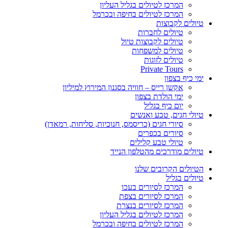
המרכז לטיולים בגליל העליון
המרכז לטיולים בחיפה ובכרמל
טיולים לקבוצות
טיולים לחברות
טיולים לקבוצות טיול
טיולים למשפחות
טיולים לזוגות
Private Tours
ימי כיף בצפון
אקשן רייס – חוויה בסגנון המירוץ למיליון
ימי הולדת בצפון
יום כיף בגליל
טיולי חגים, טבע ואנשים
סיורי חגים (כריסמס, חנוכיות, סליחות, רמאדן)
סיורים בכפרים
טיולי טבע קלילים
טיולים מודרכים מהטלפון הנייד
הטיולים הקרובים שלנו
טיולים בגליל
המרכז לסיורים בעכו
המרכז לסיורים בצפת
המרכז לסיורים בנצרת
המרכז לטיולים בגליל העליון
המרכז לטיולים בחיפה ובכרמל