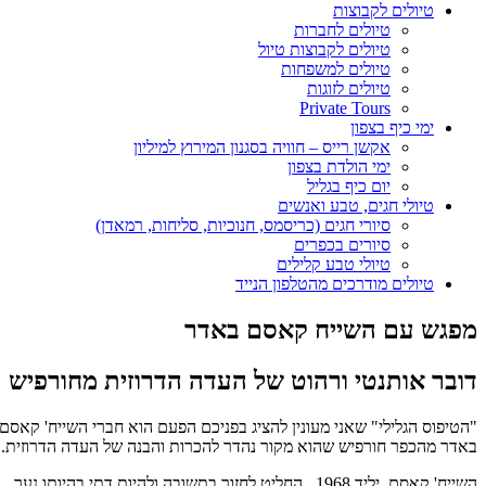
טיולים לקבוצות
טיולים לחברות
טיולים לקבוצות טיול
טיולים למשפחות
טיולים לזוגות
Private Tours
ימי כיף בצפון
אקשן רייס – חוויה בסגנון המירוץ למיליון
ימי הולדת בצפון
יום כיף בגליל
טיולי חגים, טבע ואנשים
סיורי חגים (כריסמס, חנוכיות, סליחות, רמאדן)
סיורים בכפרים
טיולי טבע קלילים
טיולים מודרכים מהטלפון הנייד
מפגש עם השייח קאסם באדר
דובר אותנטי ורהוט של העדה הדרוזית מחורפיש
"הטיפוס הגלילי" שאני מעונין להציג בפניכם הפעם הוא חברי השייח' קאסם
באדר מהכפר חורפיש שהוא מקור נהדר להכרות והבנה של העדה הדרוזית.
השייח' קאסם, יליד 1968, החליט לחזור בתשובה ולהיות דתי בהיותו נער,