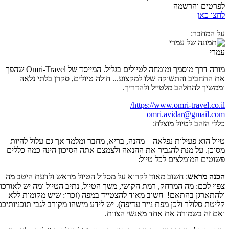
לפרטים והרשמה
לחצו כאן
על המחבר:
עמרי
מורה דרך מוסמך ומומחה לטיולים בגליל. המייסד של Omri-Travel שהפך
את התחביב והתשוקה שלו למקצוע... חולה טיולים, סקרן בלתי נלאה
וממשיך להתלהב מלטייל ולהדריך.
https://www.omri-travel.co.il/
omri.avidar@gmail.com
כללי הזהב לטיול מוצלח:
טיול הוא פעילות נפלאה – מהנה, בריא, מחבר ומלמד אך גם עלול להיות
מסוכן. על מנת להגביר את ההנאה ולצמצם אתה הסיכון הינה כמה כללים
פשוטים המומלצים לכל טיול:
הכנה מראש
: חשוב מאוד לקרוא על מסלול הטיול מראש ולדעת היטב מה
צפוי לכם: מה המרחק, רמת הקושי, משך הטיול, נתיב הטיול ומה יש לאורכו
ולהתארגן בהתאם! חשוב מאוד להצטייד במפה (זכרו: שיש מקומות ללא
קליטת סלולר ולכן מפת נייר עדיפה). יש לידע מישהו מקורב לגבי תוכניותיכם
ואם זה בשמורה את אחד מאנשי הצוות.