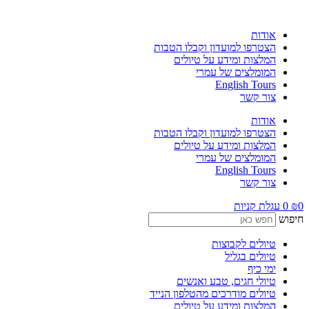
לג
תוכן
אודות
הצטרפו למועדון וקבלו הטבות
המלצות ומידע על טיולים
המומלצים של עמרי
English Tours
צור קשר
אודות
הצטרפו למועדון וקבלו הטבות
המלצות ומידע על טיולים
המומלצים של עמרי
English Tours
צור קשר
0
₪
0
עגלת קניות
חיפוש
טיולים לקבוצות
טיולים בגליל
ימי כיף
טיולי חגים, טבע ואנשים
טיולים מודרכים מהטלפון הנייד
המלצות ומידע על טיולים