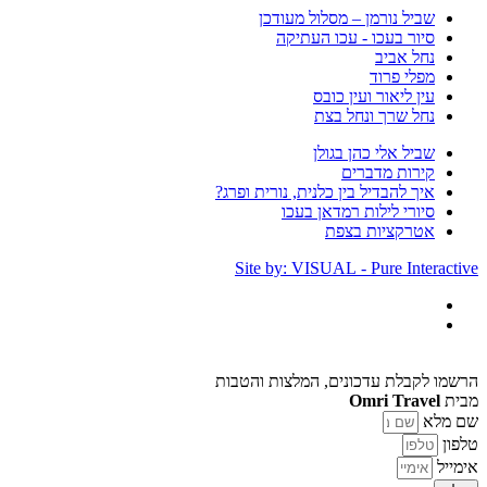
שביל נורמן – מסלול מעודכן
סיור בעכו - עכו העתיקה
נחל אביב
מפלי פרוד
עין ליאור ועין כובס
נחל שרך ונחל בצת
שביל אלי כהן בגולן
קירות מדברים
איך להבדיל בין כלנית, נורית ופרג?
סיורי לילות רמדאן בעכו
אטרקציות בצפת
Site by: VISUAL - Pure Interactive
הרשמו לקבלת עדכונים, המלצות והטבות
מבית
Omri Travel
שם מלא
טלפון
אימייל