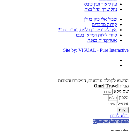
עין ליאור ועין כובס
נחל שרך ונחל בצת
שביל אלי כהן בגולן
קירות מדברים
איך להבדיל בין כלנית, נורית ופרג?
סיורי לילות רמדאן בעכו
אטרקציות בצפת
Site by: VISUAL - Pure Interactive
הרשמו לקבלת עדכונים, המלצות והטבות
מבית
Omri Travel
שם מלא
טלפון
אימייל
שלח
דילוג לתוכן
פתח סרגל נגישות