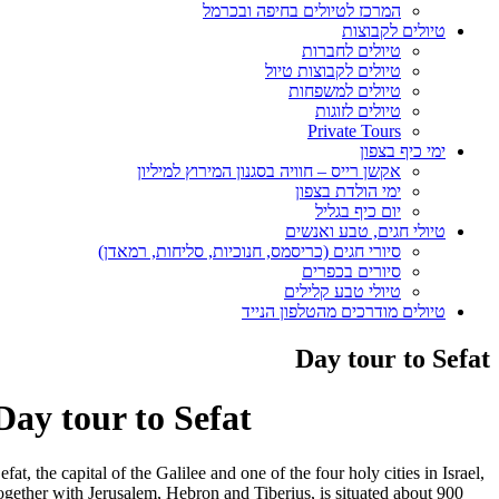
המרכז לטיולים בחיפה ובכרמל
טיולים לקבוצות
טיולים לחברות
טיולים לקבוצות טיול
טיולים למשפחות
טיולים לזוגות
Private Tours
ימי כיף בצפון
אקשן רייס – חוויה בסגנון המירוץ למיליון
ימי הולדת בצפון
יום כיף בגליל
טיולי חגים, טבע ואנשים
סיורי חגים (כריסמס, חנוכיות, סליחות, רמאדן)
סיורים בכפרים
טיולי טבע קלילים
טיולים מודרכים מהטלפון הנייד
Day tour to Sefat
Day tour to Sefat
Sefat, the capital of the Galilee and one of the four holy cities in Israel,
together with Jerusalem, Hebron and Tiberius, is situated about 900