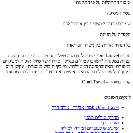
איסור התקהלות על פי התקנות
עטיית מסיכה
שמירת מרחק 2 מטרים בין אדם לאדם
הקפדה על הגיינה
כל הנחיה אחרת של משרד הבריאות
חברת Omri-travel מציעה לכם מגוון טיולים וחוויות: סיורים בעכו, צפת
ונצרת במסגרת "המרכז לטיולים בגליל", סדרות של טיולי איכות למבוגרים
במסגרת "האוניברסיטה המטיילת", ימי כיף וגיבוש במסגרת "אקשן-רייס"
ומגוון גדול של טיולים בהתאמה אישית. אנו יוצרים חוויות בלתי נשכחות!
קניה בטוחה – Omri Travel
לינקים חשובים
Omri-Travel עמרי אבידר - מורה דרך
מדריך טיולים בצפון
מורה דרך
ימי גיבוש לעובדים המירוץ למיליון