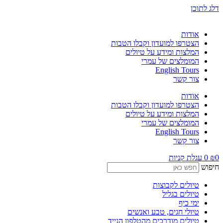
דלג לתוכן
אודות
הצטרפו למועדון וקבלו הטבות
המלצות ומידע על טיולים
המומלצים של עמרי
English Tours
צור קשר
אודות
הצטרפו למועדון וקבלו הטבות
המלצות ומידע על טיולים
המומלצים של עמרי
English Tours
צור קשר
0
₪
0
עגלת קניות
חיפוש
טיולים לקבוצות
טיולים בגליל
ימי כיף
טיולי חגים, טבע ואנשים
טיולים מודרכים מהטלפון הנייד