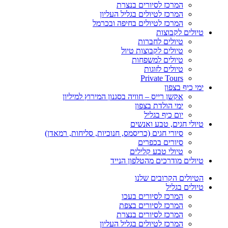
המרכז לסיורים בנצרת
המרכז לטיולים בגליל העליון
המרכז לטיולים בחיפה ובכרמל
טיולים לקבוצות
טיולים לחברות
טיולים לקבוצות טיול
טיולים למשפחות
טיולים לזוגות
Private Tours
ימי כיף בצפון
אקשן רייס – חוויה בסגנון המירוץ למיליון
ימי הולדת בצפון
יום כיף בגליל
טיולי חגים, טבע ואנשים
סיורי חגים (כריסמס, חנוכיות, סליחות, רמאדן)
סיורים בכפרים
טיולי טבע קלילים
טיולים מודרכים מהטלפון הנייד
הטיולים הקרובים שלנו
טיולים בגליל
המרכז לסיורים בעכו
המרכז לסיורים בצפת
המרכז לסיורים בנצרת
המרכז לטיולים בגליל העליון