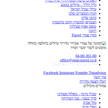
האוניברסיטה המטיילת – טיול בגליל
גליל קליל – טיולים בטבע
טיולי שביל ישראל
חנות המוצרים שלנו
כתבו עלינו
הצטרפו למועדון ותזכו בהטבות
טופס אפיון פעילות
תקנון
מגזין עמרי Travel
מוזמנים ליצור קשר תמיד
04-60-361-60
office@omri-travel.co.il
חוחית 11, כפר ורדים 2514700
Facebook
Instagram
Youtube
Tripadvisor
צור קשר
קבלו הצעה מהירה
עמודים מובילים
שביל נורמן – מסלול מעודכן
סיור בעכו - עכו העתיקה
נחל אביב
מפלי פרוד