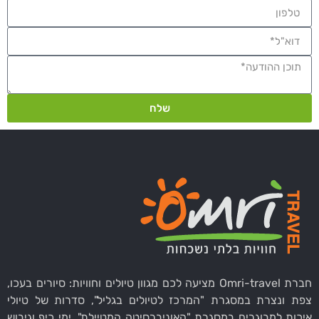
שלח
חברת Omri-travel מציעה לכם מגוון טיולים וחוויות: סיורים בעכו,
צפת ונצרת במסגרת "המרכז לטיולים בגליל", סדרות של טיולי
איכות למבוגרים במסגרת "האוניברסיטה המטיילת", ימי כיף וגיבוש