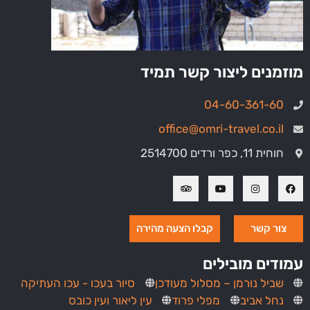
מוזמנים ליצור קשר תמיד
04-60-361-60
office@omri-travel.co.il
חוחית 11, כפר ורדים 2514700
צור קשר
קבלו הצעה מהירה
עמודים מובילים
שביל נורמן – מסלול מעודכן
סיור בעכו - עכו העתיקה
נחל אביב
מפלי פרוד
עין ליאור ועין כובס