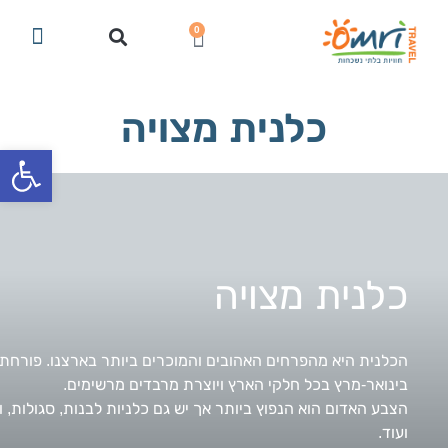
0
צור קשר
טיולים מודרכים מהטלפון הנייד
הטיולים הקרובים שלנו
טיולים בגליל
nglish Private Tours
המלצות ומידע על טיול
הצטרפו למועדון וקבלו 
טיולי חגים, טבע ו
טיולים לק
כלנית מצויה
פתח סרגל
כלנית מצויה
הכלנית היא מהפרחים האהובים והמוכרים ביותר בארצנו. פורחת
בינואר-מרץ בכל חלקי הארץ ויוצרת מרבדים מרשימים.
הצבע האדום הוא הנפוץ ביותר אך יש גם כלניות לבנות, סגולות, ו
ועוד.