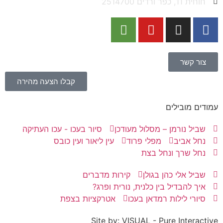
חוחית 11, כפר ורדים 2514700
צור קשר
קבלו הצעה מהירה
עמודים מובילים
שביל נורמן – מסלול מעודכן
סיור בעכו - עכו העתיקה
נחל אביב
מפלי פרוד
עין ליאור ועין כובס
נחל שרך ונחל בצת
שביל אלי כהן בגולן
קירות מדברים
איך להבדיל בין כלנית, נורית ופרג?
סיורי לילות רמדאן בעכו
אטרקציות בצפת
Site by: VISUAL - Pure Interactive