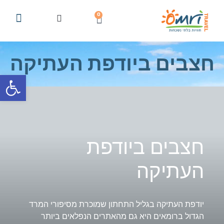
0
הטיולים הקרובים שלנו
טיולים מודרכים מהטלפון הנייד
טיולים בגליל
המלצות ומידע על טיול
lish Private Tours
הצטרפו למועדון וקבלו 
טיולי חגים, טבע וא
טיולים לקב
חצבים ביודפת העתיקה
פתח סרגל
חצבים ביודפת
העתיקה
יודפת העתיקה בגליל התחתון שמוכרת מסיפורי המרד
הגדול ברומאים היא גם מהאתרים הנפלאים ביותר