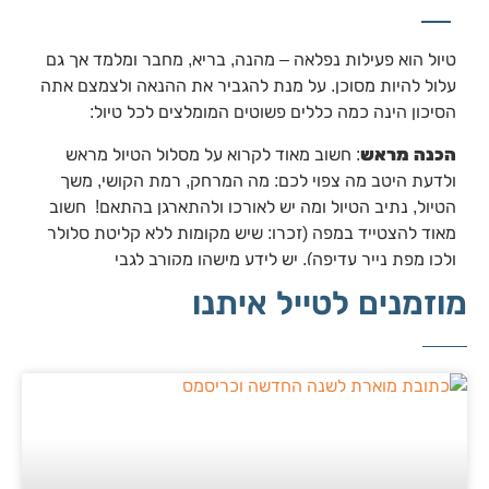
טיול הוא פעילות נפלאה – מהנה, בריא, מחבר ומלמד אך גם
עלול להיות מסוכן. על מנת להגביר את ההנאה ולצמצם אתה
הסיכון הינה כמה כללים פשוטים המומלצים לכל טיול:
הכנה מראש
: חשוב מאוד לקרוא על מסלול הטיול מראש
ולדעת היטב מה צפוי לכם: מה המרחק, רמת הקושי, משך
הטיול, נתיב הטיול ומה יש לאורכו ולהתארגן בהתאם! חשוב
מאוד להצטייד במפה (זכרו: שיש מקומות ללא קליטת סלולר
ולכן מפת נייר עדיפה). יש לידע מישהו מקורב לגבי
תוכניותיכם ואם זה בשמורה את אחד מאנשי הצוות.
מוזמנים לטייל איתנו
מים, אוכל, ביגוד וציוד
: תמיד קחו איתכם מים! (לטיול יום 3
ליטר לאדם). אוכל ונישנושים בהתאם למשך הטיול. נעליים
סגורות, ביגוד בהתאם לעונה אך רצוי תמיד מומלץ מכנסיים
ארוכים וכמובן כובע. מומלץ להצטייד בפנס, אולר ומקלות
הליכה וחשוב לקחת איתכם ערכת עזרה ראשונה בסיסית
וטלפון נייד טעון ואף מטען חיצוני.