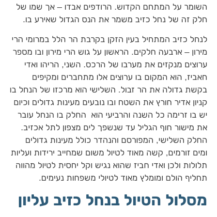
השומר על המתחם הקדוש. הרודפים אבדו – אך שמו של
חלק זה של נחל כזיב משמר את הנס הגדול שאירע בו.
לנחל כזיב המתחיל בעין הזקן בקרבת הר הלל במרומי הרי
מירון – ארבעה חלקים. הראשון על גוש הרי מירון ובו מספר
ערוצים מנקזים את מערבו של הרכס. השני, הריהו ואדי
חאביז, הוא המקום בו ערוצים אלו מתחברים ומקיפים
בקשת גדולה את הר זבול. השלישי הוא מרכזו של הנחל בו
קניון אדיר חורץ את השטח ובו נובעים מעינות גדולים וכיום
יש בו זרימה כל השנה והרביעי הוא החלק בו הנחל עובר
את מישור חוף הגליל עד שנשפך לים מצפון לתל אכזיב.
החלק השלישי, המפורסם והנהדר כולל מעינות גדולים
ומים זורמים, קשה מאוד לטיול משום שמחייב ירידות ועליות
תלולות ולכן ואדי חביז שהוא נגיש וקל יחסית לטיול מהווה
תחליף הולם ומומלץ מאוד לטיולי משפחות נעימים.
מסלול הטיול בנחל כזיב עליון