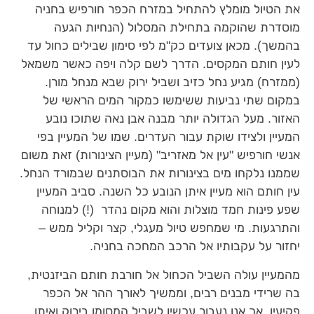
את הטיול מומלץ להתחיל במזרח הכפר חורפיש בחניה
מוסדרת שהוקמה בתחילת המסלול (הנחיות הגעה
בהמשך). מכאן צועדים כק"מ לפי סימון שבילים כחול עד
לעין חותם המקסים. הדרך לשם קלה ויפה כאשר משמאל
(ממזרח) מגיע נחל כזיב ושביל ירוק שבא מנחל מורן.
במקום שתי נביעות ששימשו כמקור המים הראשי של
האזור. מעל הגדולה יותר מבנה אבן נאה שתוכו נובע
המעיין ולצידו שוקת עבור העדרים. שמו של המעיין בפי
אנשי חורפיש "עין אל מאזריב" (מעיין הצינורות) זאת משום
שממנו נלקחו מים בצינורות את הבוסתנים שבמורד הנחל.
עין חותם הוא מעיין איתן הנובע כל השנה. סביב המעיין
שפע פינות חמד מוצלות והוא מקום נהדר (!) למנוחה
והתרגעות. מי שמחפש טיול מעגלי, קצר וקליל ממש –
יחזור על עקבותיו אל הרכב המחכה בחניה.
מהמעיין עולה השביל הכחול אל חורבת חותם הביזנטית,
בה שרידי מבנים רבים, וממשיך לאורך ההר אל הכפר
פקיעין. אך אנו נעבור עכשיו לשביל המסומן בירוק ואיתו