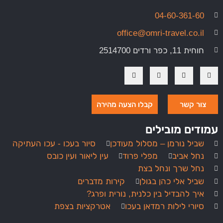
04-60-361-60
office@omri-travel.co.il
חוחית 11, כפר ורדים 2514700
צור קשר
קבלו הצעה מהירה
עמודים מובילים
שביל נורמן – מסלול מעודכן
סיור בעכו - עכו העתיקה
נחל אביב
מפלי פרוד
עין ליאור ועין כובס
נחל שרך ונחל בצת
שביל אלי כהן בגולן
קירות מדברים
איך להבדיל בין כלנית, נורית ופרג?
סיורי לילות רמדאן בעכו
אטרקציות בצפת