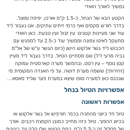
נמשיך לאורך הואדי
הקטע הבא של הנחל, כ-1.5 ק"מ אורכו, יפיפה ומוצל.
בדרך חורש מקסים ואף כרמי זיתים עתיקים. אנו נעבור ליד
עוד שני מעיינות קטנים: עין זבול ועין טבעת. כאן הואדי
מתעקל לאיטו צפונה וממשיך עוד כ-2.5 עד למפגש עם
הכבוש ליד גשר אלקוש הישן (כיום הגשר ע"ש של אל"מ
נביה מרעי ז"ל) שם מסתיים הטיול. בדרך נעבור ליד מעיין
קטן נוסף – עין רטט, ובהמשך מערה קארסטית עמוקה
(זהירות!) ששמה מערת דושה. על פי האגדה המקומית מי
שנכנס כאן למערה סופו שיצא במערת פער שליד סאסא…
אפשרויות הטיול בנחל
אפשרות ראשונה
טיול חד כיווני מהחניה בכפר חורפיש אל גשר אלקוש או
בכיוון ההפוך. טיול כזה מחייב כמובן הקפצת רכבים. אורך
של מסלול זה כ-5.3 ק"מ, רמת הקושי שלו קלה עד בינונית