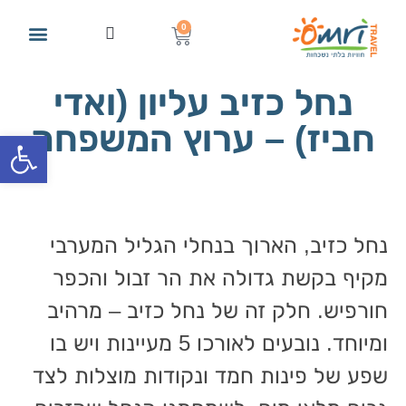
0
צור קשר
טיולים מודרכים מהטלפון הנייד
הטיולים הקרובים שלנו
טיולים בגליל
English Private Tours
המלצות ומידע על טיולים
הצטרפו למועדון וקבלו הטבות
טיולי חגים, טבע ואנשים
טיולים לקבוצ
נחל כזיב עליון (ואדי
חביז) – ערוץ המשפחה
פתח סרגל
נחל כזיב, הארוך בנחלי הגליל המערבי
מקיף בקשת גדולה את הר זבול והכפר
חורפיש. חלק זה של נחל כזיב – מרהיב
ומיוחד. נובעים לאורכו 5 מעיינות ויש בו
שפע של פינות חמד ונקודות מוצלות לצד