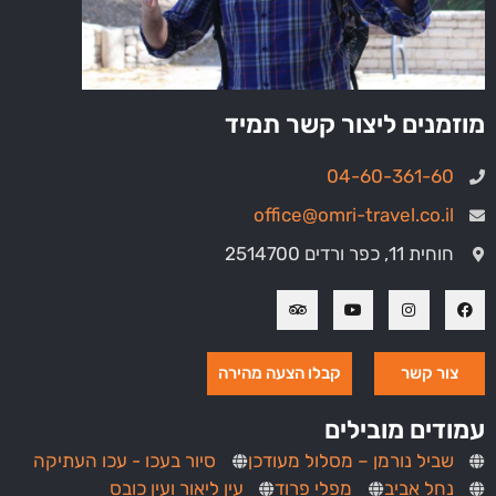
מוזמנים ליצור קשר תמיד
04-60-361-60
office@omri-travel.co.il
חוחית 11, כפר ורדים 2514700
צור קשר
קבלו הצעה מהירה
עמודים מובילים
שביל נורמן – מסלול מעודכן
סיור בעכו - עכו העתיקה
נחל אביב
מפלי פרוד
עין ליאור ועין כובס