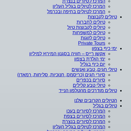
המרכז לסיורים בנצרת
המרכז לטיולים בגליל העליון
המרכז לטיולים בחיפה ובכרמל
טיולים לקבוצות
טיולים לחברות
טיולים לקבוצות טיול
טיולים למשפחות
טיולים לזוגות
Private Tours
ימי כיף בצפון
אקשן רייס – חוויה בסגנון המירוץ למיליון
ימי הולדת בצפון
יום כיף בגליל
טיולי חגים, טבע ואנשים
סיורי חגים (כריסמס, חנוכיות, סליחות, רמאדן)
סיורים בכפרים
טיולי טבע קלילים
טיולים מודרכים מהטלפון הנייד
הטיולים הקרובים שלנו
טיולים בגליל
המרכז לסיורים בעכו
המרכז לסיורים בצפת
המרכז לסיורים בנצרת
המרכז לטיולים בגליל העליון