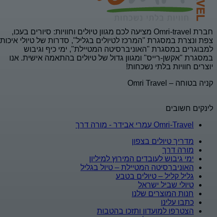
חברת Omri-travel מציעה לכם מגוון טיולים וחוויות: סיורים בעכו,
צפת ונצרת במסגרת "המרכז לטיולים בגליל", סדרות של טיולי איכות
למבוגרים במסגרת "האוניברסיטה המטיילת", ימי כיף וגיבוש
במסגרת "אקשן-רייס" ומגוון גדול של טיולים בהתאמה אישית. אנו
יוצרים חוויות בלתי נשכחות!
קניה בטוחה – Omri Travel
לינקים חשובים
Omri-Travel עמרי אבידר - מורה דרך
מדריך טיולים בצפון
מורה דרך
ימי גיבוש לעובדים המירוץ למיליון
האוניברסיטה המטיילת – טיול בגליל
גליל קליל – טיולים בטבע
טיולי שביל ישראל
חנות המוצרים שלנו
כתבו עלינו
הצטרפו למועדון ותזכו בהטבות