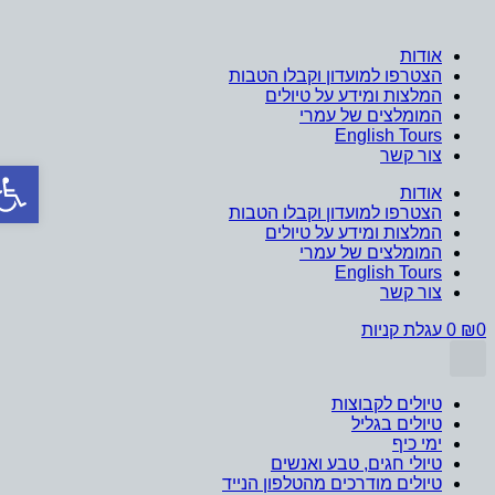
לג
תוכן
אודות
הצטרפו למועדון וקבלו הטבות
המלצות ומידע על טיולים
המומלצים של עמרי
English Tours
צור קשר
פתח סר
אודות
הצטרפו למועדון וקבלו הטבות
המלצות ומידע על טיולים
המומלצים של עמרי
English Tours
צור קשר
0
₪
0
עגלת קניות
טיולים לקבוצות
טיולים בגליל
ימי כיף
טיולי חגים, טבע ואנשים
טיולים מודרכים מהטלפון הנייד