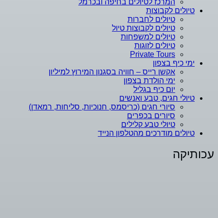
המרכז לטיולים בחיפה ובכרמל
טיולים לקבוצות
טיולים לחברות
טיולים לקבוצות טיול
טיולים למשפחות
טיולים לזוגות
Private Tours
ימי כיף בצפון
אקשן רייס – חוויה בסגנון המירוץ למיליון
ימי הולדת בצפון
יום כיף בגליל
טיולי חגים, טבע ואנשים
סיורי חגים (כריסמס, חנוכיות, סליחות, רמאדן)
סיורים בכפרים
טיולי טבע קלילים
טיולים מודרכים מהטלפון הנייד
עכותיקה