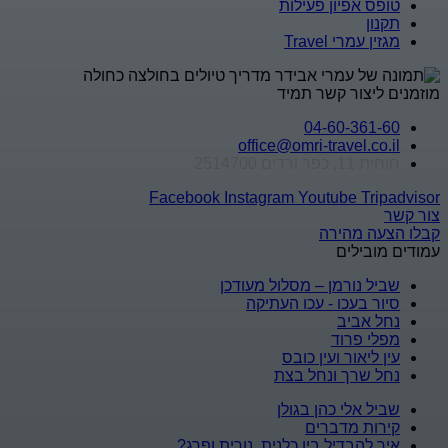
טופס אפיון פעילות
תקנון
מגזין עמרי Travel
מוזמנים ליצור קשר תמיד
04-60-361-60
office@omri-travel.co.il
חוחית 11, כפר ורדים 2514700
Facebook
Instagram
Youtube
Tripadvisor
צור קשר
קבלו הצעה מהירה
עמודים מובילים
שביל נורמן – מסלול מעודכן
סיור בעכו - עכו העתיקה
נחל אביב
מפלי פרוד
עין ליאור ועין כובס
נחל שרך ונחל בצת
שביל אלי כהן בגולן
קירות מדברים
איך להבדיל בין כלנית, נורית ופרג?