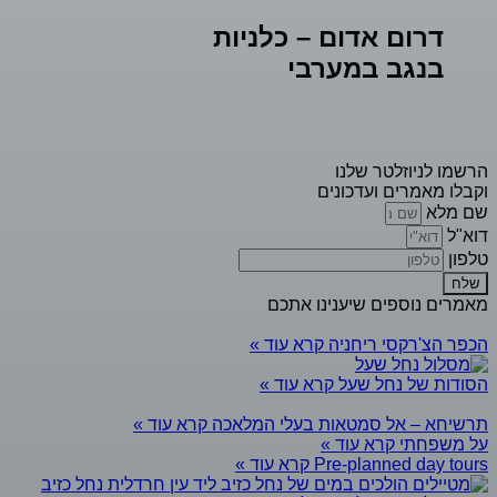
דרום אדום – כלניות
בנגב במערבי
הרשמו לניוזלטר שלנו
וקבלו מאמרים ועדכונים
שם מלא
דוא"ל
טלפון
שלח
מאמרים נוספים שיענינו אתכם
הכפר הצ'רקסי ריחניה
קרא עוד »
הסודות של נחל שעל
קרא עוד »
תרשיחא – אל סמטאות בעלי המלאכה
קרא עוד »
על משפחתי
קרא עוד »
Pre-planned day tours
קרא עוד »