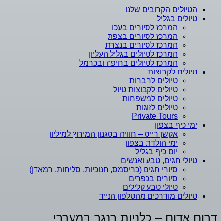
הטיולים הקרובים שלנו
טיולים בגליל
המרכז לסיורים בעכו
המרכז לסיורים בצפת
המרכז לסיורים בנצרת
המרכז לטיולים בגליל העליון
המרכז לטיולים בחיפה ובכרמל
טיולים לקבוצות
טיולים לחברות
טיולים לקבוצות טיול
טיולים למשפחות
טיולים לזוגות
Private Tours
ימי כיף בצפון
אקשן רייס – חוויה בסגנון המירוץ למיליון
ימי הולדת בצפון
יום כיף בגליל
טיולי חגים, טבע ואנשים
סיורי חגים (כריסמס, חנוכיות, סליחות, רמאדן)
סיורים בכפרים
טיולי טבע קלילים
טיולים מודרכים מהטלפון הנייד
דרום אדום – כלניות בנגב במערבי