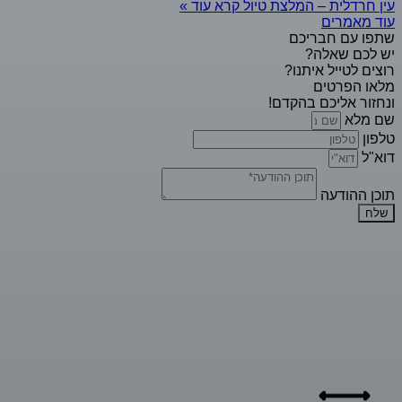
עין חרדלית – המלצת טיול
קרא עוד »
עוד מאמרים
שתפו עם חבריכם
יש לכם שאלה?
רוצים לטייל איתנו?
מלאו הפרטים
ונחזור אליכם בהקדם!
שם מלא
טלפון
דוא"ל
תוכן ההודעה
שלח
גם כשמטיילים שומרים על כללי התו
הסגול
איסור התקהלות על פי התקנות
עטיית מסיכה