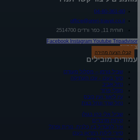
04-60-361-60
office@omri-travel.co.il
חוחית 11, כפר ורדים 2514700
Facebook
Instagram
Youtube
Tripadvisor
צור קשר
קבלו הצעה מהירה
עמודים מובילים
שביל נורמן – מסלול מעודכן
סיור בעכו - עכו העתיקה
נחל אביב
מפלי פרוד
עין ליאור ועין כובס
נחל שרך ונחל בצת
שביל אלי כהן בגולן
קירות מדברים
איך להבדיל בין כלנית, נורית ופרג?
סיורי לילות רמדאן בעכו
אטרקציות בצפת