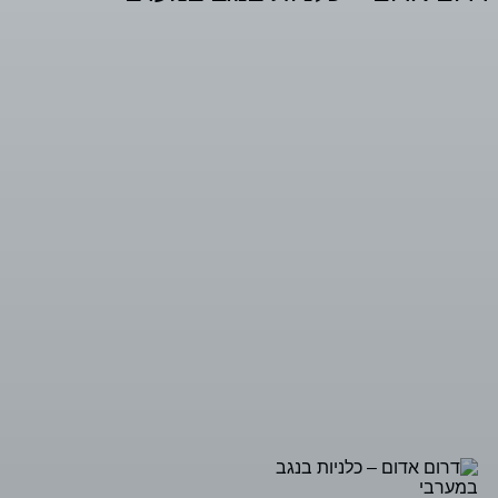
דרום אדום – כלניות בנגב במערבי
שדות הכלניות האדומות בשדות הנגב המערבי (עוטף
עשה) מרהיבות ומרשימות והפכו להיות אבן מושכת
להמונים לאזור בחסות פסטיבל "דרום אדום".
יש מסלולים רבים בהם ניתן להנות מהכלניות האדומות
ששיא פריחתן בסוף ינואר.
מידע מלא באתר חבל הבשור.
טיולי
מסלולים
דרום
פריחה