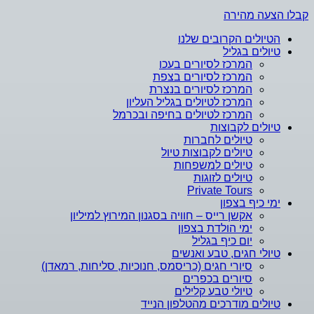
קבלו הצעה מהירה
הטיולים הקרובים שלנו
טיולים בגליל
המרכז לסיורים בעכו
המרכז לסיורים בצפת
המרכז לסיורים בנצרת
המרכז לטיולים בגליל העליון
המרכז לטיולים בחיפה ובכרמל
טיולים לקבוצות
טיולים לחברות
טיולים לקבוצות טיול
טיולים למשפחות
טיולים לזוגות
Private Tours
ימי כיף בצפון
אקשן רייס – חוויה בסגנון המירוץ למיליון
ימי הולדת בצפון
יום כיף בגליל
טיולי חגים, טבע ואנשים
סיורי חגים (כריסמס, חנוכיות, סליחות, רמאדן)
סיורים בכפרים
טיולי טבע קלילים
טיולים מודרכים מהטלפון הנייד