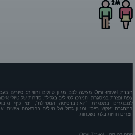
שמירת מרחק 2 מטרים בין אדם לאדם
הקפדה על הגיינה
כל הנחיה אחרת של משרד הבריאות
חברת Omri-travel מציעה לכם מגוון טיולים וחוויות: סיורים בעכו,
צפת ונצרת במסגרת "המרכז לטיולים בגליל", סדרות של טיולי איכות
למבוגרים במסגרת "האוניברסיטה המטיילת", ימי כיף וגיבוש
במסגרת "אקשן-רייס" ומגוון גדול של טיולים בהתאמה אישית. אנו
יוצרים חוויות בלתי נשכחות!
קניה בטוחה – Omri Travel