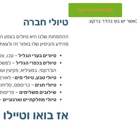
לפרטים ולרישום
טיולי חברה
ההתמחות שלנו היא טיולים בצפון האר
מהידע והניסיון שלו באזור זה ולצאת
סיורים בערי הגליל
– עכו, צ
טיולים בכפרי הגליל
– למשל 
הצ'רקסי, במעיליא, פקיעין ועו
טיולי טבע, טיולי מים
– לאורך 
טיולי חגים
– כריסמס, סליחות
שילובים משלימים
– פריסות ש
טיולי מחלקתיים וארגוניים
– 
אז בואו וטיילו 