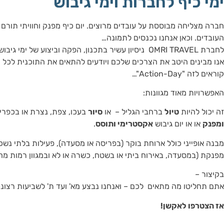
ימי כיף לחברות וימי גיבוש
חברה מצליחה מבוססת על עובדים מרוצים. יום כיף מפנק וחוויתי תורם 
העובדים. וכאן אנחנו נכנסים לתמונה…
לחברת OMRI TRAVEL ניסיון עשיר בתכנון, הפקה וביצוע של ימ
אנו מבינים היטב את הצרכים שלכם ויודעים להתאים את התוכנית לכל 
קוראים לזה "Action-Day"…
האפשרויות מאוד מגוונות:
זה יכול להיות
טיול
ברחבי הגליל – או
סיור
בעכו, צפת, נצרת או בכפרי ה
ומפנק
או או יום גיבוש
אקסטרימי ותוסס
.
מבנה אופייני כולל ארוחת בוקר (בפריסה או מסעדה), פעילות בלתי נשכ
מפנקת (במסעדה, באירוח ביתי או בשטח, כשרה או לא ובמגוון רמות מחי
בקיצור –
אתם תחליטו מה מתאים לכם – ואנחנו נבצע מא' ועד ת' לשביעות רצונ
אז הצטרפו לאקשן!