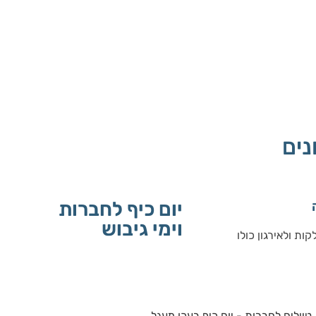
נים
יום כיף לחברות
וימי גיבוש
ות ולאירגון כולו