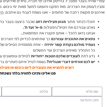
עמרי שהיה בעבר סמנכ"ל בהייטק ואירגן ימי חברה, טיולים ואירועים 
ומבין לעומק את הצרכים. מאז הפקנו והוצאנו לפועל מאות ימי גיבוש, טי
ואירגונים מקשת רחבה של תחומים – ואנו נשמח לעבוד גם איתכם.
הית
תוכלו לבחור מתוך
מגוון פעילויות רחב
שכבר ביצענו בעבר בה
נארגן עבורכם את הטיול/הפעילות
מ-א' ועד ת'.
אנחנו נדאג להכל – ואתם תקצרו את המחמאות…
נתאים את התוכנית
עבורכם
כך שתתאים לבדיוק לפי הצרכים 
נעמיד מולכם נקודת קשר יחידה
– אחת ממומחית הטיולים שלנ
כל התהליך מאיפיון הצרכים ועד התשלום
נדע לתת
לעובדים שלכם הטבות ייחודיות
לטיולים ונופשונים ע
יש לכם אורחים דוברי אנגלית?
נשמח לטייל איתם לאתרים בר
רוצים להוציא את העובדים ליום גיבוש או פעיל
פנו אלינו ותזכו לחוויה בלתי נשכחת