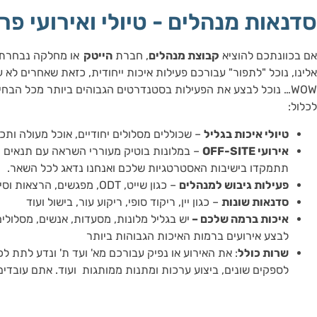
סדנאות מנהלים - טיולי ואירועי פר
אם בכוונתכם להוציא
קבוצת מנהלים
, חברת
הייטק
או מחלקה נבחרת ל
אלינו, נוכל "לתפור" עבורכם פעילות איכות ייחודית, כזאת שאחרים לא ע
WOW… נוכל לבצע את הפעילות בסטנדרטים הגבוהים ביותר מכל הבחינ
לכלול:
טיולי איכות בגליל
– שכוללים מסלולים יחודיים, אוכל מעולה ותכני
אירועי
OFF-SITE
– במלונות בוטיק מעוררי השראה עם תנאים נוח
תתמקדו בישיבות האסטרטגיות שלכם ואנחנו נדאג לכל השאר.
פעילות גיבוש למנהלים
– כגון שייט, ODT, מפגשים, הרצאות וסיורים נושאיים.
סדנאות שונות
– כגון יין, ריקוד סופי, ריקוע עור, בישול ועוד
איכות ברמה שלכם –
יש בגליל מלונות, מסעדות, אנשים, מסלולי
לבצע אירועים ברמות האיכות הגבוהות ביותר
שרות כולל
: את האירוע או נפיק עבורכם מא' ועד ת' ונדע לתת ל
לספקים שונים, ביצוע ערכות ומתנות ממותגות ועוד. אתם עובדי