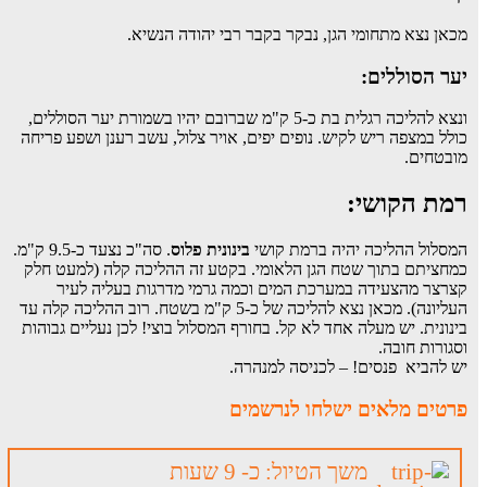
מכאן נצא מתחומי הגן, נבקר בקבר רבי יהודה הנשיא.
יער הסוללים:
ונצא להליכה רגלית בת כ-5 ק"מ שברובם יהיו בשמורת יער הסוללים,
כולל במצפה ריש לקיש. נופים יפים, אויר צלול, עשב רענן ושפע פריחה
מובטחים.
רמת הקושי:
המסלול ההליכה יהיה ברמת קושי
בינונית פלוס
. סה"כ נצעד כ-9.5 ק"מ.
כמחציתם בתוך שטח הגן הלאומי. בקטע זה ההליכה קלה (למעט חלק
קצרצר מהצעידה במערכת המים וכמה גרמי מדרגות בעליה לעיר
העליונה). מכאן נצא להליכה של כ-5 ק"מ בשטח. רוב ההליכה קלה עד
בינונית. יש מעלה אחד לא קל. בחורף המסלול בוצי! לכן נעליים גבוהות
וסגורות חובה.
יש להביא פנסים! – לכניסה למנהרה.
פרטים מלאים ישלחו לנרשמים
משך הטיול: כ- 9 שעות