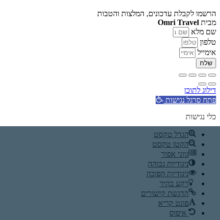
הרשמו לקבלת עדכונים, המלצות והטבות
מבית
Omri Travel
שם מלא
טלפון
אימייל
שלח
דילוג לתוכן
פתח סרגל נגישות
כלי נגישות
הגדל טקסט
הקטן טקסט
גווני אפור
ניגודיות גבוהה
ניגודיות הפוכה
רקע בהיר
הדגשת קישורים
פונט קריא
איפוס