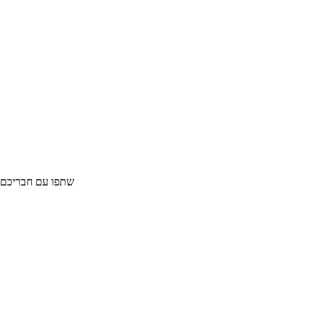
שביל ישראל קטע 12 – מציפורי לצומת המוביל
שתפו עם חבריכם :