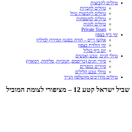
טיולים לקבוצות
טיולים לחברות
טיולים לקבוצות טיול
טיולים למשפחות
טיולים לזוגות
Private Tours
ימי כיף בצפון
אקשן רייס – חוויה בסגנון המירוץ למיליון
ימי הולדת בצפון
יום כיף בגליל
טיולי חגים, טבע ואנשים
סיורי חגים (כריסמס, חנוכיות, סליחות, רמאדן)
סיורים בכפרים
טיולי טבע קלילים
טיולים מודרכים מהטלפון הנייד
שביל ישראל קטע 12 – מציפורי לצומת המוביל