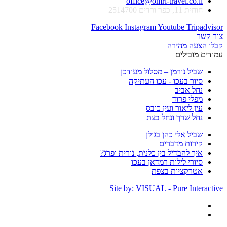
office@omri-travel.co.il
חוחית 11, כפר ורדים 2514700
Facebook
Instagram
Youtube
Tripadvisor
צור קשר
קבלו הצעה מהירה
עמודים מובילים
שביל נורמן – מסלול מעודכן
סיור בעכו - עכו העתיקה
נחל אביב
מפלי פרוד
עין ליאור ועין כובס
נחל שרך ונחל בצת
שביל אלי כהן בגולן
קירות מדברים
איך להבדיל בין כלנית, נורית ופרג?
סיורי לילות רמדאן בעכו
אטרקציות בצפת
Site by: VISUAL - Pure Interactive