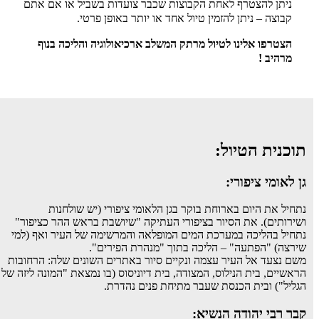
ניתן להצטרף לאחת הקבוצות שכבר צועדות בשביל או אם אתם
קבוצה – ניתן להזמין טיול אחד או יותר באופן פרטי.
הצטרפו אלינו לטיול מרתק המשלב ארכיאולוגיה והליכה בנוף
מרהיב !
תוכנית הטיול:
גן לאומי ציפורי:
נתחיל את היום בארוחת בוקר בגן הלאומי ציפורי (יש שולחנות
ושירותים). את הסיור בציפורי העתיקה "שיושבת בראש ההר כציפור"
נתחיל בהליכה במערכת המים המופלאה והמרשימה של העיר ואף (למי
שירצה) "הפתעה" – הליכה בתוך "מנהרת הפירים".
משם נצעד אל העיר עצמה ונקיים סיור באתרים השונים שלה: הרחובות
הראשיים, בית הנילוס, המצודה, בית דיוניסוס (בו נמצאת "המונה ליזה של
הגליל") ובית הכנסת שעבר מתיחת פנים נהדרת.
קבר רבי יהודה הנשיא: