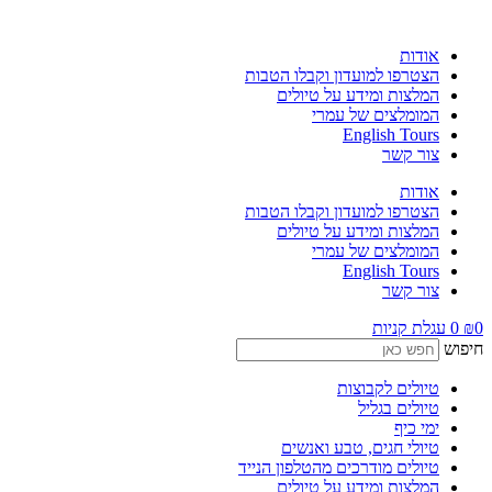
לג
תוכן
אודות
הצטרפו למועדון וקבלו הטבות
המלצות ומידע על טיולים
המומלצים של עמרי
English Tours
צור קשר
אודות
הצטרפו למועדון וקבלו הטבות
המלצות ומידע על טיולים
המומלצים של עמרי
English Tours
צור קשר
0
₪
0
עגלת קניות
חיפוש
טיולים לקבוצות
טיולים בגליל
ימי כיף
טיולי חגים, טבע ואנשים
טיולים מודרכים מהטלפון הנייד
המלצות ומידע על טיולים