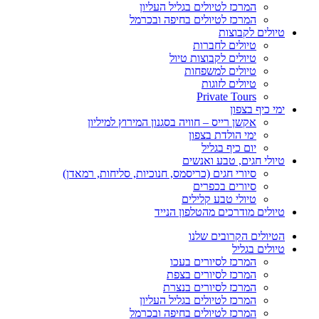
המרכז לטיולים בגליל העליון
המרכז לטיולים בחיפה ובכרמל
טיולים לקבוצות
טיולים לחברות
טיולים לקבוצות טיול
טיולים למשפחות
טיולים לזוגות
Private Tours
ימי כיף בצפון
אקשן רייס – חוויה בסגנון המירוץ למיליון
ימי הולדת בצפון
יום כיף בגליל
טיולי חגים, טבע ואנשים
סיורי חגים (כריסמס, חנוכיות, סליחות, רמאדן)
סיורים בכפרים
טיולי טבע קלילים
טיולים מודרכים מהטלפון הנייד
הטיולים הקרובים שלנו
טיולים בגליל
המרכז לסיורים בעכו
המרכז לסיורים בצפת
המרכז לסיורים בנצרת
המרכז לטיולים בגליל העליון
המרכז לטיולים בחיפה ובכרמל