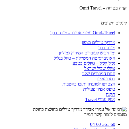
קניה בטוחה – Omri Travel
לינקים חשובים
Omri-Travel עמרי אבידר - מורה דרך
מדריך טיולים בצפון
מורה דרך
ימי גיבוש לעובדים המירוץ למיליון
האוניברסיטה המטיילת – טיול בגליל
גליל קליל – טיולים בטבע
טיולי שביל ישראל
חנות המוצרים שלנו
כתבו עלינו
הצטרפו למועדון ותזכו בהטבות
טופס אפיון פעילות
תקנון
מגזין עמרי Travel
מוזמנים ליצור קשר תמיד
04-60-361-60