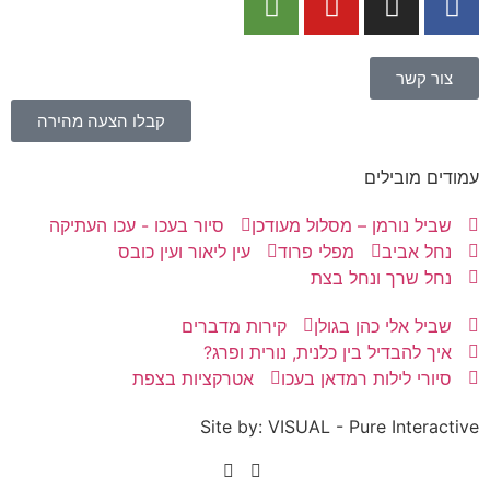
צור קשר
קבלו הצעה מהירה
עמודים מובילים
שביל נורמן – מסלול מעודכן
סיור בעכו - עכו העתיקה
נחל אביב
מפלי פרוד
עין ליאור ועין כובס
נחל שרך ונחל בצת
שביל אלי כהן בגולן
קירות מדברים
איך להבדיל בין כלנית, נורית ופרג?
סיורי לילות רמדאן בעכו
אטרקציות בצפת
Site by: VISUAL - Pure Interactive