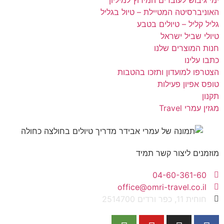
ימי גיבוש לעובדים המירוץ למיליון
האוניברסיטה המטיילת – טיול בגליל
גליל קליל – טיולים בטבע
טיולי שביל ישראל
חנות המוצרים שלנו
כתבו עלינו
הצטרפו למועדון ותזכו בהטבות
טופס אפיון פעילות
תקנון
מגזין עמרי Travel
מוזמנים ליצור קשר תמיד
04-60-361-60
office@omri-travel.co.il
חוחית 11, כפר ורדים 2514700