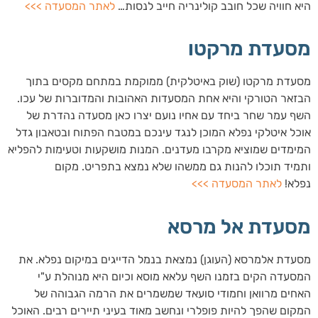
היא חוויה שכל חובב קולינריה חייב לנסות…
לאתר המסעדה >>>
מסעדת מרקטו
מסעדת מרקטו (שוק באיטלקית) ממוקמת במתחם מקסים בתוך
הבזאר הטורקי והיא אחת המסעדות האהובות והמדוברות של עכו.
השף עמר שחר ביחד עם אחיו נועם יצרו כאן מסעדה נהדרת של
אוכל איטלקי נפלא המוכן לנגד עינכם במטבח הפתוח ובטאבון גדל
המימדים שמוציא מקרבו מעדנים. המנות מושקעות וטעימות להפליא
ותמיד תוכלו להנות גם ממשהו שלא נמצא בתפריט. מקום
נפלא!
לאתר המסעדה >>>
מסעדת אל מרסא
מסעדת אלמרסא (העוגן) נמצאת בנמל הדייגים במיקום נפלא. את
המסעדה הקים בזמנו השף עלאא מוסא וכיום היא מנוהלת ע"י
האחים מרוואן וחמודי סועאד שמשמרים את הרמה הגבוהה של
המקום שהפך להיות פופלרי ונחשב מאוד בעיני תיירים רבים. האוכל