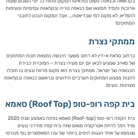
בקלואאה וכנאפה פשוט נפלאים! המקום פתוח כל ימי השבוע שעות
ארוכות ותמיד תמצאו שם כנאפה טריה ובקלאוות עסיסיות וטעימות
להפליא. לא מקום למי שבדיאטה…. אבל המקום הנכון לחובבי
המתוקים!
ממתקי נצרת
ברחוב סלאח א-דין לא רחוב משער היבשה נמצאת חנות המתוקים
של סאייב שמגיע לכאן יום יום מעירו נצרת – המוכרת כבירת
הכנאפה של ישראל. ממתקי נצרת הוא מקום מרווח ונעים בו תוכלו
להנות ממגוון המתוקים הערביים הידועים ובראשם כנאפה ובקלאוות
מצוינות. טעים!
בית קפה רופ-טופ (Roof Top) סאמא
בית הקפה רופ-טופ (Roof-top) סאמא נפתח באמצע שנת 2020
ומיד הפך להיות אטרקציה משום שזה בית קפה מודרני ונעים
שנמצא על אחד הגגות היפים ביותר של עכו המאפשרים נוף פנורמי