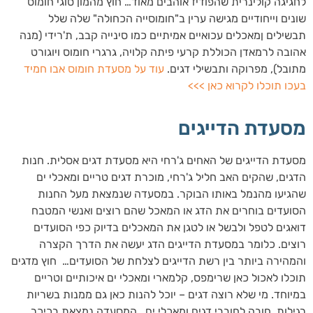
לחגיגה קולינרית שהפודיז אוהבים מאוד… חוץ מהמון סוגי חומוס
שונים וייחודיים מגישה ערין ב"חומוסייה הכחולה" שלה שלל
תבשילים ןמאכלים עכואיים אמיתיים כמו סינייה קבב, ת'רידי (מנה
אהובה לרמאדן הכוללת קרעי פיתה קלויה, גרגרי חומוס ויוגורט
מתובל), מפרוקה ותבשילי דגים.
עוד על מסעדת חומוס אבו חמיד
בעכו תוכלו לקרוא כאן >>>
מסעדת הדייגים
מסעדת הדייגים של האחים ג'רחי היא מסעדת דגים אסלית. חנות
הדגים, שהקים האב חליל ג'רחי, מוכרת דגים טריים ומאכלי ים
שהגיעו מהנמל באותו הבוקר. במסעדה שנמצאת מעל החנות
הסועדים בוחרים את הדג או המאכל שהם רוצים ואנשי המטבח
דואגים לטפל ולבשל או לטגן את המאכלים בדיוק כפי הסועדים
רוצים. כלומר במסעדת הדייגים הדג יעשה את הדרך הקצרה
והמהירה ביותר בין רשת הדייגים לצלחת של הסועדים… חוץ מדגים
תוכלו לאכול כאן שרימפס, קלמארי ומאכלי ים איכותיים וטריים
במיוחד. מי שלא רוצה דגים – יוכל להנות כאן גם ממנות בשריות
רגילות. חובה לחובבי דגים ומאכלי ים. המסעדה נמצאת בכיכר