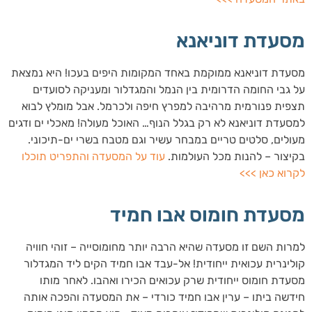
מסעדת דוניאנא
מסעדת דוניאנא ממוקמת באחד המקומות היפים בעכו! היא נמצאת
על גבי החומה הדרומית בין הנמל והמגדלור ומעניקה לסועדים
תצפית פנורמית מרהיבה למפרץ חיפה ולכרמל. אבל מומלץ לבוא
למסעדת דוניאנא לא רק בגלל הנוף… האוכל מעולה! מאכלי ים ודגים
מעולים, סלטים טריים במבחר עשיר וגם מטבח בשרי ים-תיכוני.
בקיצור – להנות מכל העולמות.
עוד על המסעדה והתפריט תוכלו
לקרוא כאן >>>
מסעדת חומוס אבו חמיד
למרות השם זו מסעדה שהיא הרבה יותר מחומוסייה – זוהי חוויה
קולינרית עכואית ייחודית! אל-עבד אבו חמיד הקים ליד המגדלור
מסעדת חומוס ייחודית שרק עכואים הכירו ואהבו. לאחר מותו
חידשה ביתו – ערין אבו חמיד כורדי – את המסעדה והפכה אותה