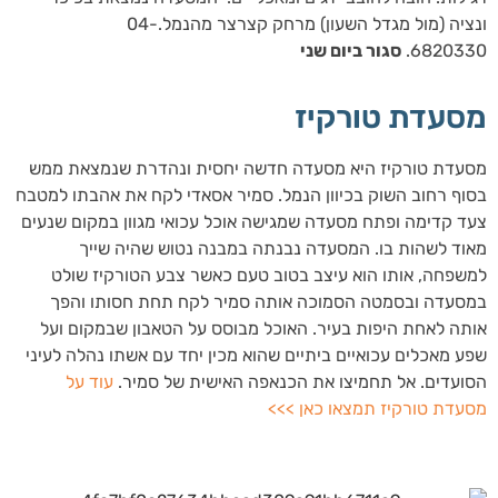
ונציה (מול מגדל השעון) מרחק קצרצר מהנמל.04-
6820330.
סגור ביום שני
מסעדת טורקיז
מסעדת טורקיז היא מסעדה חדשה יחסית ונהדרת שנמצאת ממש
בסוף רחוב השוק בכיוון הנמל. סמיר אסאדי לקח את אהבתו למטבח
צעד קדימה ופתח מסעדה שמגישה אוכל עכואי מגוון במקום שנעים
מאוד לשהות בו. המסעדה נבנתה במבנה נטוש שהיה שייך
למשפחה, אותו הוא עיצב בטוב טעם כאשר צבע הטורקיז שולט
במסעדה ובסמטה הסמוכה אותה סמיר לקח תחת חסותו והפך
אותה לאחת היפות בעיר. האוכל מבוסס על הטאבון שבמקום ועל
שפע מאכלים עכואיים ביתיים שהוא מכין יחד עם אשתו נהלה לעיני
הסועדים. אל תחמיצו את הכנאפה האישית של סמיר.
עוד על
מסעדת טורקיז תמצאו כאן >>>