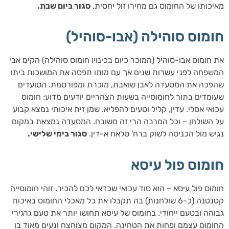
מאיכותו של החומוס גם מחירו זול יחסית.
סגור ביום שבת.
חומוס סוהילה (אבו-סוהיל)
את חומוס אבו-סוהיל (המוכר כיום בכינויו חומוס סוהילה) הקים אבי
המשפחה לפני עשרות שנים אך עם מותו תפסה את המושכות ביתו
שהפכה את המסעדה לאבן שואבת, מוכרת ומפורסמת. הסועדים
שעומדים בתור לחומוסייה בשעות הצהריים יודעים מדוע: חומוס
עכואי אסלי. עדין, קליל וטעים להפליא. שמן זית איכותי נמצא קבוע
על השולחן – וכל המרבה הרי זה משובח. המסעדה נמצאת במקום
נגיש מול הכניסה לשוק ברח' סלאח א-דין.
סגור בימי שלישי.
חומוס פול עיסא
חומוס פול עיסא – הוא סוד עכואי שכדאי לכם להכיר. זוהי חומוסייה
קטנטנה (כ-6 שולחנות) בה תקבלו את כל מאכלי החומוס באיכות
גבוהה ובטעם ייחודי. בחומוס של עיסא תחושו יותר את טעם גרגירי
החומוס עצמם ופחות את הטחינה. המקום מצוחצח ונעים מאוד בו