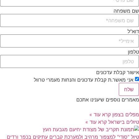
במקרה חרום
: אם חס וחלילה מישהו נפגע במהלך הטיול הכלל
שם משפחה
הבסיסי הוא
טיפול ראשוני במקום ולהוציא את הנפגע מהשטח
בהקדם האפשרי
. בהתאם למקרה יש להזעיק גורמים רלוונטיים.
דוא"ל
מומלץ מאוד להוריד את האפליקציה
מדא של
י
– שבה יש הנחיות
עזרה ראשונה לכל המקרים ואפשרות קלה להזעקת עזרה.
מידע מפורט יותר מומלץ לקרוא באתר של עמותת מדעת
טלפון
אישור קבלת עדכונים
אני מאשר.ת קבלת עדכונים והנחות מעמרי טרוול
שלח
מאמרים נוספים שיענינו אתכם
מפלים בצפון
קרא עוד »
טיולים בישראל
קרא עוד »
טיול "סודי" למצפור מרהיב ולמערכת קברים עתיקים בכפר ורדים