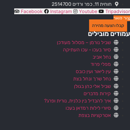
חוחית 11, כפר ורדים 2514700
Facebook
Instagram
Youtube
Tripadvisor
צור קשר
קבלו הצעה מהירה
עמודים מובילים
שביל נורמן – מסלול מעודכן
סיור בעכו - עכו העתיקה
נחל אביב
מפלי פרוד
עין ליאור ועין כובס
נחל שרך ונחל בצת
שביל אלי כהן בגולן
קירות מדברים
איך להבדיל בין כלנית, נורית ופרג?
סיורי לילות רמדאן בעכו
אטרקציות בצפת