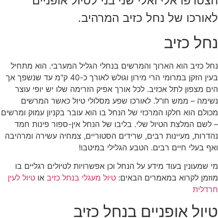
הצטרפו אלי ואלי שני בני לטיול אופניים
לאורכו של נחל כזיב המרהיב.
נחל כזיב
נחל כזיב הוא הארוך והמרשים בנחלי הגליל המערבי. הוא מתחיל
בעין הזקן במרומי הרי מירון וגולש לאורך כ-40 ק"מ עד שנשפך אך
הים מצפון לתל אכזיב. לכל אורך אפיק הזרימה שלו יש יופי עוצר
נשימה – ממש חו"ל. לאורכו שפע מסלולי טיול כאשר המרשים
מכולם הוא חלקו המרכזי של הנחל בו הוא עובר בקניון עמוק ומרשים
– לשם המלצת הטיול שלי. בליבו של הנחל אין-ספור פינות חמד
נהדרות, מעיינות רבים, שרידים הסטוריים, צמחיה עשירה ומרהיבה
ואף בעלי חיים רבים. הטבע הגלילי במיטבו!
מי שמעונין בעוד מידע על הנחל וכן אפשרויות לטיולים רגליים בו
מוזמן לקרוא במאמרים הבאים:
טיול מעגלי בנחל כזיב
או
טיול לעין
חרדלית
טיול אופניים בנחל כזיב