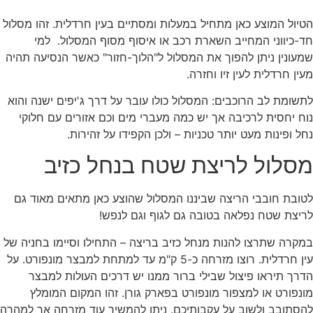
הטיול המוצע כאן מתחיל במעלות ומסתיים בעין חרדלית. זהו מסלול
חד-כיווני המחייב השארת רכב או איסוף מסוף המסלול. למי
שמעונין ניתן להפוך את המסלול ל"הלוך-חזור" כאשר הנסיעה תהיה
מעין חרדלית לעין זיו וחזרה.
לתשומת לב הרוכבים: המסלול כולו עובר על דרך ג'יפים ישנה והוא
נוח יחסית לרכיבה אך יש כמה מעברי מים וכם אזורים עם חלוקי
נחל ופינות מעט יותר טכניות – ולכן הקפידו על זהירות.
מסלול לריצת שטח בנחל כזיב
לטובת חובבי הריצה שביננו המסלול שהוצע כאן מתאים מאוד גם
לריצת שטח נפלאה בטובה גם לגוף וגם לנפש!
במקרה שתרצו להנות מנחל כזיב בריצה – התחילו וסיימו בחניה של
עין חרדלית. רוצו מזרחה כ-5 ק"מ עד למתחת למבצר מונפורט. על
הדרך תיראו פיצול שבילי ברור ממנו יש דרכים העולות למבצר
מונפורט או למצפור מונפורט בפארק גורן. זהו המקום המומלץ
להסתובב ולשוב על עקבותיכם. ניתן להמשיך עוד מזרחה אך למהרה