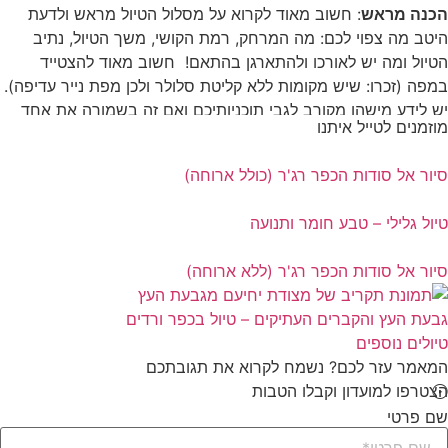
הכנה מראש
: חשוב מאוד לקרוא על מסלול הטיול מראש ולדעת
היטב מה צפוי לכם: מה המרחק, רמת הקושי, משך הטיול, נתיב
הטיול ומה יש לאורכו ולהתארגן בהתאם! חשוב מאוד להצטייד
במפה (זכרו: שיש מקומות ללא קליטת סלולר ולכן מפת נייר עדיפה).
יש לידע מישהו מקורב לגבי תוכניותיכם ואם זה בשמורה את אחד
מוזמנים לטייל איתנו
מאנשי הצוות.
מים, אוכל, ביגוד וציוד
: תמיד קחו איתכם מים! (לטיול יום 3 ליטר
סיור אל סודות הכפר רג'ר (כולל ארוחה)
לאדם). אוכל ונישנושים בהתאם למשך הטיול. נעליים סגורות, ביגוד
בהתאם לעונה אך רצוי תמיד מומלץ מכנסיים ארוכים וכמובן כובע.
טיול גלילי – טבע חומר ותנועה
מומלץ להצטייד בפנס, אולר ומקלות הליכה וחשוב לקחת איתכם
ערכת עזרה ראשונה בסיסית וטלפון נייד טעון ואף מטען חיצוני.
סיור אל סודות הכפר רג'ר (ללא ארוחה)
התנהגות בזמן הטיול
: קריטי להישאר על השבילים המסומנים ולא
גבעת העץ והקברים העתיקים – טיול בכפר ורדים
"לעשות שטויות" כמו קפיצות ממקומות גבוהים, טיפוס על עצים ועוד.
טיולים נוספים
חובה להתנהג בהתאם להוראות על שלטי הכניסה לשמורות.
המאמר עזר לכם? נשמח לקרוא את תגובתכם
הצטרפו למועדון וקבלו הטבות
לעולם אל תשאירו לכלוך, ניירות, בקבוקים וחפצים בשטח. אספו את
האשפה שלכם ורצוי גם לנקות לכלוך שמצאתם בשטח ולהשאירו
שם פרטי
במצב טוב יותר.