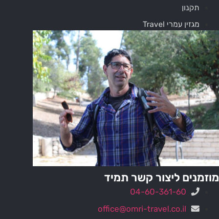
תקנון
מגזין עמרי Travel
מוזמנים ליצור קשר תמיד
04-60-361-60
office@omri-travel.co.il