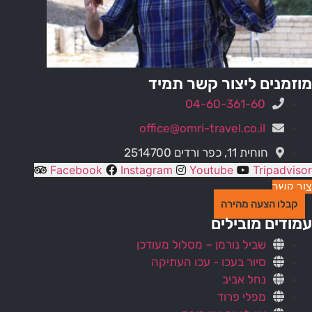
מוזמנים ליצור קשר תמיד
04-60-361-60
office@omri-travel.co.il
חוחית 11, כפר ורדים 2514700
Facebook
Instagram
Youtube
Tripadvisor
צור קשר
קבלו הצעה מהירה
עמודים מובילים
שביל נורמן – מסלול מעודכן
סיור בעכו - עכו העתיקה
נחל אביב
מפלי פרוד