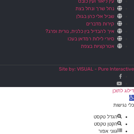
עין ליאור ועין כובס
נחל שרך ונחל בצת
שביל אלי כהן בגולן
קירות מדברים
איך להבדיל בין כלנית, נורית ופרג?
סיורי לילות רמדאן בעכו
אטרקציות בצפת
Site by: VISUAL - Pure Interactive
דילוג לתוכן
תח
רגל
כלי נגישות
גישות
הגדל טקסט
הקטן טקסט
גווני אפור