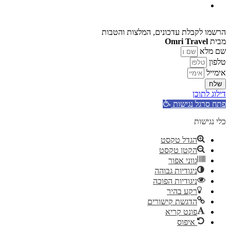
הרשמו לקבלת עדכונים, המלצות והטבות
מבית
Omri Travel
שם מלא
טלפון
אימייל
שלח
דילוג לתוכן
פתח סרגל נגישות
כלי נגישות
הגדל טקסט
הקטן טקסט
גווני אפור
ניגודיות גבוהה
ניגודיות הפוכה
רקע בהיר
הדגשת קישורים
פונט קריא
איפוס