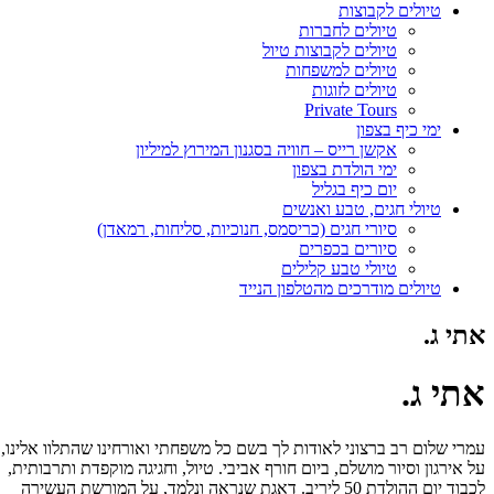
טיולים לקבוצות
טיולים לחברות
טיולים לקבוצות טיול
טיולים למשפחות
טיולים לזוגות
Private Tours
ימי כיף בצפון
אקשן רייס – חוויה בסגנון המירוץ למיליון
ימי הולדת בצפון
יום כיף בגליל
טיולי חגים, טבע ואנשים
סיורי חגים (כריסמס, חנוכיות, סליחות, רמאדן)
סיורים בכפרים
טיולי טבע קלילים
טיולים מודרכים מהטלפון הנייד
אתי ג.
אתי ג.
עמרי שלום רב ברצוני לאודות לך בשם כל משפחתי ואורחינו שהתלוו אלינו,
על אירגון וסיור מושלם, ביום חורף אביבי. טיול, וחגיגה מוקפדת ותרבותית,
לכבוד יום ההולדת 50 ליריב. דאגת שנראה ונלמד, על המורשת העשירה