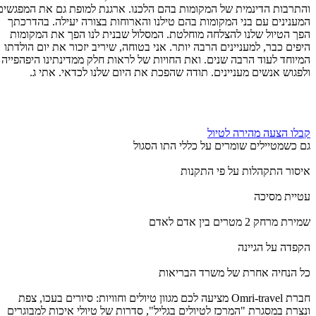
והתרבות הדינמית של המקומות בהם הלכנו. ארגנת למופת גם את המפגשים
המענינים עם בני המקומות בהם טילנו והארוחות בצורה יעילה. בהדרכתך
הפך הטיול שלנו להצלחה מוחלטת. המסלול שבנית לנו הפך את המקומות
היפים כבר, למעניינים הרבה יותר. אני בטוחה, שיריב יזכור את יום הולדתו
המיוחד לעוד הרבה שנים. ואת החויות של לראות חלק ממדינתינו היפהפייה
ולפגוש אנשים מעניינים. תודה שהפכת את היום שלנו לכדאי. אתי ג.
קבלו הצעה מהירה לטיול
גם כשמטיילים שומרים על כללי התו הסגול
איסור התקהלות על פי התקנות
עטיית מסיכה
שמירת מרחק 2 מטרים בין אדם לאדם
הקפדה על הגיינה
כל הנחיה אחרת של משרד הבריאות
חברת Omri-travel מציעה לכם מגוון טיולים וחוויות: סיורים בעכו, צפת
ונצרת במסגרת "המרכז לטיולים בגליל", סדרות של טיולי איכות למבוגרים