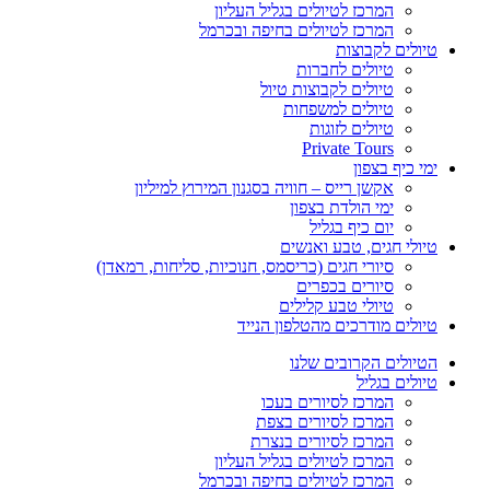
המרכז לטיולים בגליל העליון
המרכז לטיולים בחיפה ובכרמל
טיולים לקבוצות
טיולים לחברות
טיולים לקבוצות טיול
טיולים למשפחות
טיולים לזוגות
Private Tours
ימי כיף בצפון
אקשן רייס – חוויה בסגנון המירוץ למיליון
ימי הולדת בצפון
יום כיף בגליל
טיולי חגים, טבע ואנשים
סיורי חגים (כריסמס, חנוכיות, סליחות, רמאדן)
סיורים בכפרים
טיולי טבע קלילים
טיולים מודרכים מהטלפון הנייד
הטיולים הקרובים שלנו
טיולים בגליל
המרכז לסיורים בעכו
המרכז לסיורים בצפת
המרכז לסיורים בנצרת
המרכז לטיולים בגליל העליון
המרכז לטיולים בחיפה ובכרמל