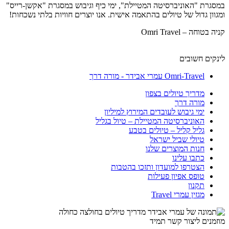
במסגרת "האוניברסיטה המטיילת", ימי כיף וגיבוש במסגרת "אקשן-רייס"
ומגוון גדול של טיולים בהתאמה אישית. אנו יוצרים חוויות בלתי נשכחות!
קניה בטוחה – Omri Travel
לינקים חשובים
Omri-Travel עמרי אבידר - מורה דרך
מדריך טיולים בצפון
מורה דרך
ימי גיבוש לעובדים המירוץ למיליון
האוניברסיטה המטיילת – טיול בגליל
גליל קליל – טיולים בטבע
טיולי שביל ישראל
חנות המוצרים שלנו
כתבו עלינו
הצטרפו למועדון ותזכו בהטבות
טופס אפיון פעילות
תקנון
מגזין עמרי Travel
מוזמנים ליצור קשר תמיד