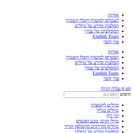
לג
תוכן
אודות
הצטרפו למועדון וקבלו הטבות
המלצות ומידע על טיולים
המומלצים של עמרי
English Tours
צור קשר
אודות
הצטרפו למועדון וקבלו הטבות
המלצות ומידע על טיולים
המומלצים של עמרי
English Tours
צור קשר
0
₪
0
עגלת קניות
חיפוש
טיולים לקבוצות
טיולים בגליל
ימי כיף
טיולי חגים, טבע ואנשים
טיולים מודרכים מהטלפון הנייד
המלצות ומידע על טיולים