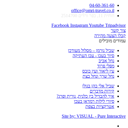
04-60-361-60
office@omri-travel.co.il
חוחית 11, כפר ורדים 2514700
Facebook
Instagram
Youtube
Tripadvisor
צור קשר
קבלו הצעה מהירה
עמודים מובילים
שביל נורמן – מסלול מעודכן
סיור בעכו - עכו העתיקה
נחל אביב
מפלי פרוד
עין ליאור ועין כובס
נחל שרך ונחל בצת
שביל אלי כהן בגולן
קירות מדברים
איך להבדיל בין כלנית, נורית ופרג?
סיורי לילות רמדאן בעכו
אטרקציות בצפת
Site by: VISUAL - Pure Interactive