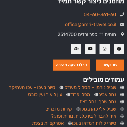
מוזמנים ליצור קשר תמיד
04-60-361-60
office@omri-travel.co.il
חוחית 11, כפר ורדים 2514700
צור קשר
קבלו הצעה מהירה
עמודים מובילים
שביל נורמן – מסלול מעודכן
סיור בעכו - עכו העתיקה
נחל אביב
מפלי פרוד
עין ליאור ועין כובס
נחל שרך ונחל בצת
שביל אלי כהן בגולן
קירות מדברים
איך להבדיל בין כלנית, נורית ופרג?
סיורי לילות רמדאן בעכו
אטרקציות בצפת