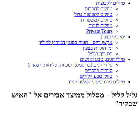
טיולים לקבוצות
טיולים לחברות
טיולים לקבוצות טיול
טיולים למשפחות
טיולים לזוגות
Private Tours
ימי כיף בצפון
אקשן רייס – חוויה בסגנון המירוץ למיליון
ימי הולדת בצפון
יום כיף בגליל
טיולי חגים, טבע ואנשים
סיורי חגים (כריסמס, חנוכיות, סליחות, רמאדן)
סיורים בכפרים
טיולי טבע קלילים
טיולים מודרכים מהטלפון הנייד
גליל קליל – מסלול ממיצד אבירים אל "האיש
שבקיר"