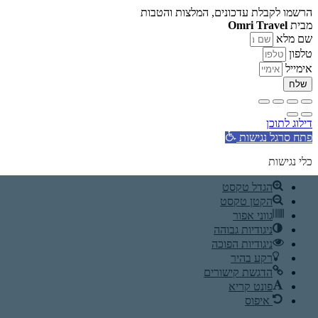
הרשמו לקבלת עדכונים, המלצות והטבות
מבית
Omri Travel
שם מלא
טלפון
אימייל
שלח
דילוג לתוכן
פתח סרגל נגישות
כלי נגישות
הגדל טקסט
הקטן טקסט
גווני אפור
ניגודיות גבוהה
ניגודיות הפוכה
רקע בהיר
הדגשת קישורים
פונט קריא
איפוס