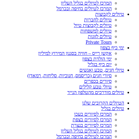
המרכז לטיולים בגליל העליון
המרכז לטיולים בחיפה ובכרמל
טיולים לקבוצות
טיולים לחברות
טיולים לקבוצות טיול
טיולים למשפחות
טיולים לזוגות
Private Tours
ימי כיף בצפון
אקשן רייס – חוויה בסגנון המירוץ למיליון
ימי הולדת בצפון
יום כיף בגליל
טיולי חגים, טבע ואנשים
סיורי חגים (כריסמס, חנוכיות, סליחות, רמאדן)
סיורים בכפרים
טיולי טבע קלילים
טיולים מודרכים מהטלפון הנייד
הטיולים הקרובים שלנו
טיולים בגליל
המרכז לסיורים בעכו
המרכז לסיורים בצפת
המרכז לסיורים בנצרת
המרכז לטיולים בגליל העליון
המרכז לטיולים בחיפה ובכרמל