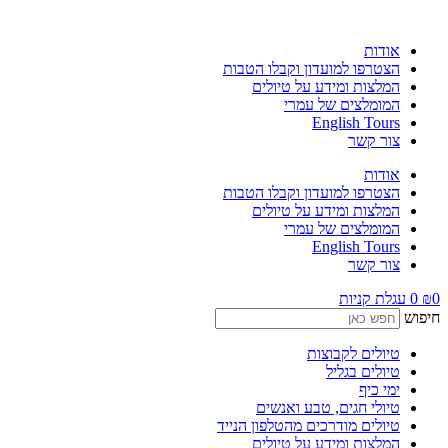
לג
תוכן
אודות
הצטרפו למועדון וקבלו הטבות
המלצות ומידע על טיולים
המומלצים של עמרי
English Tours
צור קשר
אודות
הצטרפו למועדון וקבלו הטבות
המלצות ומידע על טיולים
המומלצים של עמרי
English Tours
צור קשר
0
₪
0
עגלת קניות
חיפוש
טיולים לקבוצות
טיולים בגליל
ימי כיף
טיולי חגים, טבע ואנשים
טיולים מודרכים מהטלפון הנייד
המלצות ומידע על טיולים