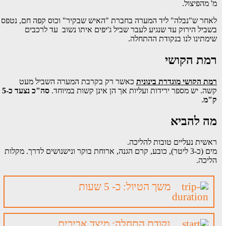
מ' מהפיצול.
לאחר ש"נבלה" ליד המערה בחברת "האיש שבקיר" וכוס קפה חם, נטפס
בשביל הירוק עד שנגיע לעבר שביל ג'יפים איתו נשוב עד לרכבים
שימתינו לנו בנקודת ההתחלה.
רמת הקושי
רמת הקושי מוגדרת בינונית
כאשר רק בקרבת המערה השביל מעט
קשה. יש מספר ירידות ועליות אך הן אינן קשות במיוחד.
סה"כ נצעד כ-5
ק"מ
.
מה להביא
ראשית נעליים טובות להליכה.
מים (כ-3 ליטר), כובע, קרם הגנה, ארוחת בוקר ונישנושים לדרך. מקלות
הליכה.
משך הטיול: כ- 5 שעות
נקודת התחלה: מיצד אבירים