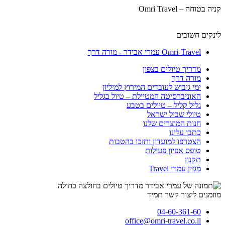
קניה בטוחה – Omri Travel
לינקים חשובים
Omri-Travel עמרי אבידר - מורה דרך
מדריך טיולים בצפון
מורה דרך
ימי גיבוש לעובדים המירוץ למיליון
האוניברסיטה המטיילת – טיול בגליל
גליל קליל – טיולים בטבע
טיולי שביל ישראל
חנות המוצרים שלנו
כתבו עלינו
הצטרפו למועדון ותזכו בהטבות
טופס אפיון פעילות
תקנון
מגזין עמרי Travel
מוזמנים ליצור קשר תמיד
04-60-361-60
office@omri-travel.co.il