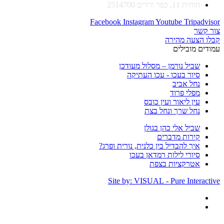
חוחית 11, כפר ורדים 2514700
Facebook
Instagram
Youtube
Tripadvisor
צור קשר
קבלו הצעה מהירה
עמודים מובילים
שביל נורמן – מסלול מעודכן
סיור בעכו - עכו העתיקה
נחל אביב
מפלי פרוד
עין ליאור ועין כובס
נחל שרך ונחל בצת
שביל אלי כהן בגולן
קירות מדברים
איך להבדיל בין כלנית, נורית ופרג?
סיורי לילות רמדאן בעכו
אטרקציות בצפת
Site by: VISUAL - Pure Interactive