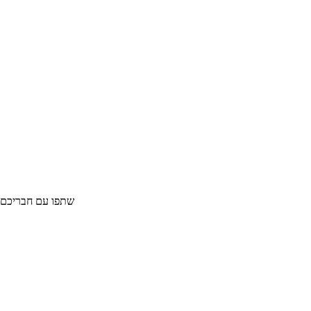
גליל קליל – מסלול ממיצד אבירים אל "האיש שבקיר"
שתפו עם חבריכם :