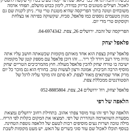
מבשלת זהבה לגזיאל כבר כ-30 שנה פריקסה טעים בטירוף שקשה להפסיק
לאכול. חצילים מטוגנים בדיוק במידה, לימון כבוש מושלם, תפוחי אדמה
משובחים וטונה בתוך הפריקסה שהיא מטגנת טרי טרי. ניתן לקנות שם גם
מגוון מטעמים נוספים כמו פלאפל, סביח, שקשוקה בפיתה או בצלחת
וקוסקוס טרי מדי יום.
הפריקסה של זהבה. ירושלים 26, צפת. 04-6974342.
פלאפל יצחק
פלאפל יצחק בצפת הוא אחד מאותם מקומות שכשאתה חושב עליו אתה
נהיה מיד רעב ויורד לך ריר… זהו דוכן פלאפל עם מספק קטן של מקומות
ישיבה בו טורח יצחק להכין פלאפל מעולה. חוץ מהמרכיבים הטריים יצחק
מוסיף הרבה חביבות, אמונה ורצון לעשות טוב. בחורף הוא גם מוכר כל יום
מרק אחר שמתאים מאוד לצפת. לא סתם זהו מוקד עליה לרגל של
הסטודנטים ממכללת צפת.
פלאפל יצחק, רח' ירושלים 24, צפת. 052-8885804
הלאפה של רפי
הלאפה של רפי זהו עוד מוסד צפתי אהוב. בתחילת רחוב ירושלים נמצאת
מסעדת השווארמה הנהדרת של רפי. תמצאו את המקום בקלות לפי הריח…
מילה טובה ושרות נעים מוסיפים רבות לטעם של הלאפה נוטפת הטחינה.
בנוסף תוכלו לאכול שם עוד סוגי בשרים על האש. יש מעט מקומות לשבת