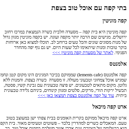
בתי קפה עם אוכל טוב בצפת
קפה מוניטין
קפה מוניטין היא בית קפה – מסעדה חלבית כשרה הנמצאת במרכז רחוב
ירושלים. מגישים שם הרבה יותר מקפה ועוגה. יש בקפה מוניטין מגוון גדול
של מנות מסוגים שונים והכל טעים ברוחב לב. תוכלו למצוא כאן ארוחות
בוקר טובות ומנות שיתאימו לכל שעות היום. יש גם נוף יפה מהחדר
הפנימי.
לאתר של מסעדת קפה מוניטין >>>
אלמנטס
קפה אלמנטס (lements cafe) שממוקם בכיכר המגינים הינו מקום קטן ונחמד
שמגיש אוכל צמחוני וטבעוני מעולה. זו מסעדה כשרה בצפת. והמנות ללא
גלוטן. מקום מתאים לטבעונים. יש פיצה טבעונית עם גבינת קשיו, פסטה,
תבשיל ירקות הודי, מרקים, סלטים ומגוון קינוחים, ביניהם גלידה טבעונית
ביתית.
עוד על קפה אלמנטס בצפת תמצאו כאן >>>
ארט קפה מיכאל
ארט קפה מיכאל ממוקם בקרית האומנים בבית צפתי ישן במעוצב בטוב
טעם. המאכלים כשרים למהדרין בלבד – פשוטים וטעימים מאוד. בית הקפה
הוא בבעלותה של הציירת ענת אדרי אשר משלבת במקום אוכל טוב, בר