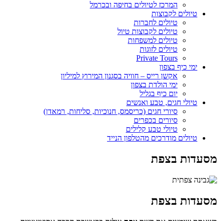
המרכז לטיולים בחיפה ובכרמל
טיולים לקבוצות
טיולים לחברות
טיולים לקבוצות טיול
טיולים למשפחות
טיולים לזוגות
Private Tours
ימי כיף בצפון
אקשן רייס – חוויה בסגנון המירוץ למיליון
ימי הולדת בצפון
יום כיף בגליל
טיולי חגים, טבע ואנשים
סיורי חגים (כריסמס, חנוכיות, סליחות, רמאדן)
סיורים בכפרים
טיולי טבע קלילים
טיולים מודרכים מהטלפון הנייד
מסעדות בצפת
מסעדות בצפת