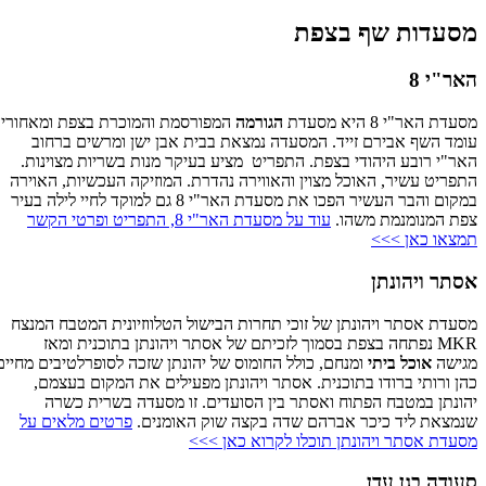
מסעדות שף בצפת
האר"י 8
מסעדת האר"י 8 היא מסעדת
הגורמה
המפורסמת והמוכרת בצפת ומאחוריה
עומד השף אבירם זייד. המסעדה נמצאת בבית אבן ישן ומרשים ברחוב
האר"י רובע היהודי בצפת. התפריט מציע בעיקר מנות בשריות מצוינות.
התפריט עשיר, האוכל מצוין והאווירה נהדרת. המוזיקה העכשיות, האוירה
במקום והבר העשיר הפכו את מסעדת האר"י 8 גם למוקד לחיי לילה בעיר
צפת המנומנמת משהו.
עוד על מסעדת האר"י 8, התפריט ופרטי הקשר
תמצאו כאן >>>
אסתר ויהונתן
מסעדת אסתר ויהונתן של זוכי תחרות הבישול הטלווזיונית המטבח המנצח
MKR נפתחה בצפת בסמוך לזכיתם של אסתר ויהונתן בתוכנית ומאז
מגישה
אוכל ביתי
ומנחם, כולל החומוס של יהונתן שזכה לסופרלטיבים מחיים
כהן ורותי ברודו בתוכנית. אסתר ויהונתן מפעילים את המקום בעצמם,
יהונתן במטבח הפתוח ואסתר בין הסועדים. זו מסעדה בשרית כשרה
שנמצאת ליד כיכר אברהם שדה בקצה שוק האומנים.
פרטים מלאים על
מסעדת אסתר ויהונתן תוכלו לקרוא כאן >>>
סעודה בגן עדן