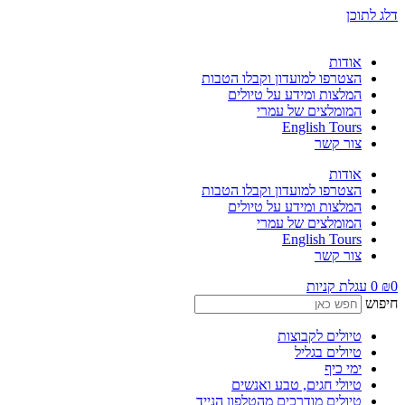
דלג לתוכן
אודות
הצטרפו למועדון וקבלו הטבות
המלצות ומידע על טיולים
המומלצים של עמרי
English Tours
צור קשר
אודות
הצטרפו למועדון וקבלו הטבות
המלצות ומידע על טיולים
המומלצים של עמרי
English Tours
צור קשר
0
₪
0
עגלת קניות
חיפוש
טיולים לקבוצות
טיולים בגליל
ימי כיף
טיולי חגים, טבע ואנשים
טיולים מודרכים מהטלפון הנייד