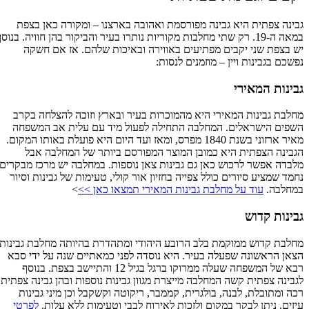
גבינה צפתית היא גבינה מפורסמת ואהובה בארצנו – ומקורה כאן בצפת
במאה ה-19. רק שתי מחלבות מקוריות נותרו בעיר והביקור בהן חוויה. בנוסף
יש בצפת שני יקבים מפתיעים באווירה ובאיכות שלהם. אז אם חשקה
נפשכם בגבינות ויין – מוזמנים לנסות:
גבינות המאירי
מחלבת גבינות המאירי היא מהמוכרות בעיר ובארץ וזוכה להצלחה בקרב
השפים הישראלים. המחלבה התחילה לפעול מיד עם עלית אב המשפחה
מאיר ארזוני בשנת 1840 מפרס, ומאז ועד היום היא פועלת באותו המקום.
הגבינה הצפתית היא כמובן המוצר המפורסם ביותר של המחלבה אבל
מלבדה אפשר לרכוש כאן גם גבינות צאן נוספות. במחלבה יש מרכז מבקרים
נחמד שמציע סיורים כולל צפייה בחזיון אור קולי, טעימות של גבינות וסיור
במחלבה.
עוד על מחלבת גבינות המאירי תמצאו כאן >>
>
גבינות קדוש
מחלבת קדוש ממוקמת בלב הרובע היהודי ומתהדרת בהיותה מחלבת גבינות
הצאן הראשונה שפעלה בעיר. היא נוסדה לפני כמאתיים שנה על ידי סבא
רבא של המשפחה שעלה ממרוקו ברגל בגיל 12 והתיישב בצפת. בנוסף
לגבינה צפתית קשה המחלבה מייצרת מגוון גבינות נוספות ובהן גבינה צפתית
רכה ומתובלת, לבנה, בולגרית, קממבר, ריקוטה וקשקבל וכן מיני גבינות
עיזים. ניתן לבקר במקום ולזכות לאירוח לבבי וטעימות ללא עלות.
לפרטי