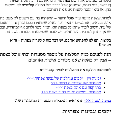
כשאתם שומעים את השם
צפת
עולות בראשכם הרבה אסוציאציות
(קדושה, בתי כנסת, אומנות) אבל בדרך כלל המילה
קולינריה
לא נמצאת
בהן. אז בואו וננסה לשנות מעט את דעתכם…
למרות שצפת איננה עיר אוכל ידועה – התפתחו בה עם השנים לא מעט בתי
אוכל נפלאים, אותנטיים ויוצאי דופן. כאלה שישאירו בכם זכרון נהדר וטעם
של עוד. חשוב לזכור שהאוכל בצפת הוא תמיד כשר ולרוב אף למהדרין, ובכך
יש אף יתרון למרבית הישראלים. יש לזכור שהמסעדות סגורות בשבתות.
בקיצור, תנו לנו להפתיע אתכם. יש דבר כזה קולינריה צפתית – והיא
מעולה!!
הנה לפניכם כמה המלצות על מספר מסעדות ובתי אוכל בצפת
– אבל רק כאלה שאנו מכירים אישית ואוהבים
לנוחותכם חילקנו את ההמלצות לכמה קטגוריות:
גבינות ויין – יקבים ומחלבות של גבינה צפתית >>>
מסעדות שף איכותיות בצפת >>>
בתי קפה עם אוכל בצפת >>>
מסעדות עממיות ואוכל רחוב בצפת >>>
במפה למטה >>>
תראו איפה נמצאות המסעדות המומלצות שלנו
יקבים וגבינות צפתיות