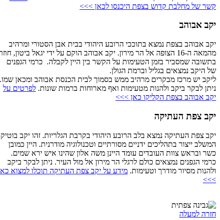
קשר של מחלבת קדוש בצפת היכנסו לכאן >>>
יקב אבוהב
יקב אבוהב בצפת נמצא בתוככי הרובע היהודי בבית אבן הסטורי ומרהיב
מהמאה ה-16 הצופה אל הר מירון. יקב אבוהב הוקם על ידי יגאל ביטון, חוזר
בתשובה שמסביר בזמן הטעימות על הקשר בין היין לקבלה. כרמי הגפנים
של היקב נמצאים בגליל וברמת הגולן.
ליקב יש מרכז מבקרים מרהיב ממש בסמוך לבית הכנסת אבוהב ומכאן שמו.
ניתן לבקר ביקב ולהנות מטעימות ואף מארוחות ברמות שונות.
לפרטים על
יקב אבוהב בצפת הקליקו כאן >>>
יקב צפת העתיקה
יקב צפת העתיקה נמצא בלב הרובע היהודי בקרבת הגלריות. זהו יקב בוטיק
המשלב ייצור בתהליכים ידניים מסורתיים וטכנולוגיה מודרנית. היין כמובן
כשר ובראש צוות העובדים עומד היינן משה אלון שהינו איש ירא שמים.
כרמי הגפנים נמצאים כולם לרגלי הר מירון אל מול העיר. ניתן לבקר ביקב
ולהנות מסיור מודרך וטעימות.
מידע על יקב צפת העתיקה תוכלו למצוא כאן
>>>
חזרה למעלה