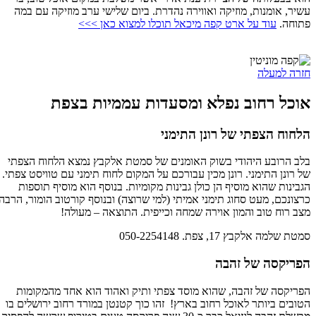
עשיר, אומנות, מוזיקה ואווירה נהדרת. ביום שלישי ערב מוזיקה עם במה
פתוחה.
עוד על ארט קפה מיכאל תוכלו למצוא כאן >>>
חזרה למעלה
אוכל רחוב נפלא ומסעדות עממיות בצפת
הלחוח הצפתי של רונן התימני
בלב הרובע היהודי בשוק האומנים של סמטת אלקבץ נמצא הלחוח הצפתי
של רונן התימני. רונן מכין עבורכם על המקום לחוח תימני עם טוויסט צפתי.
הגבינות שהוא מוסיף הן כולן גבינות מקומיות. בנוסף הוא מוסיף תוספות
כרצונכם, מעט סחוג תימני אמיתי (למי שרוצה) ובנוסף קורטוב הומור, הרבה
מצב רוח טוב והמון אוירה שמחה וכייפית. התוצאה – מעולה!
סמטת שלמה אלקבץ 17, צפת. 050-2254148
הפריקסה של זהבה
הפריקסה של זהבה, שהוא מוסד צפתי ותיק ואהוד הוא אחד מהמקומות
הטובים ביותר לאוכל רחוב בארץ! זהו כוך קטנטן במורד רחוב ירושלים בו