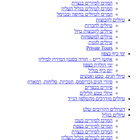
המרכז לסיורים בנצרת
המרכז לטיולים בגליל העליון
המרכז לטיולים בחיפה ובכרמל
טיולים לקבוצות
טיולים לחברות
טיולים לקבוצות טיול
טיולים למשפחות
טיולים לזוגות
Private Tours
ימי כיף בצפון
אקשן רייס – חוויה בסגנון המירוץ למיליון
ימי הולדת בצפון
יום כיף בגליל
טיולי חגים, טבע ואנשים
סיורי חגים (כריסמס, חנוכיות, סליחות, רמאדן)
סיורים בכפרים
טיולי טבע קלילים
טיולים מודרכים מהטלפון הנייד
הטיולים הקרובים שלנו
טיולים בגליל
המרכז לסיורים בעכו
המרכז לסיורים בצפת
המרכז לסיורים בנצרת
המרכז לטיולים בגליל העליון