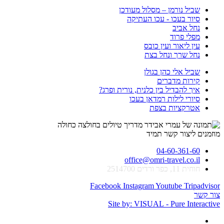
שביל נורמן – מסלול מעודכן
סיור בעכו - עכו העתיקה
נחל אביב
מפלי פרוד
עין ליאור ועין כובס
נחל שרך ונחל בצת
שביל אלי כהן בגולן
קירות מדברים
איך להבדיל בין כלנית, נורית ופרג?
סיורי לילות רמדאן בעכו
אטרקציות בצפת
מוזמנים ליצור קשר תמיד
04-60-361-60
office@omri-travel.co.il
חוחית 11, כפר ורדים 2514700
Facebook
Instagram
Youtube
Tripadvisor
צור קשר
Site by: VISUAL - Pure Interactive