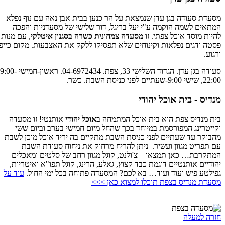
מסעדת סעודה בגן עדן שנמצאת על הר כנען בבית אבן נאה עם נוף נפלא
המתאים לשמה הוקמה ע"י יעל בריגל, דור שלישי של מסעדניות והפכה
להיות מוסד אוכל צפתי. זו
מסעדה צמחונית כשרה בסגנון איטלקי
, עם מנות
פסטה ודגים נפלאות וקינוחים שלא תפסיקו ללקק את האצבעות. מקום כייפי
ורגוע.
סעודה בגן עדן. הגדוד השלישי 33, צפת. 04-6972434. ראשון-חמישי 9:00-
22:00, שישי 9:00-שעתיים לפני כניסת השבת. כשר.
מנדיס - בית אוכל יהודי
בית מנדיס צפת הוא בית אוכל המתמחה ב
אוכל יהודי
אותנטי! זו מסעדה
וקייטרינג המפורסמת במיוחד בכך שהחל מיום חמישי בערב וביום ששי
מהבוקר עד שעתיים לפני כניסת השבת מתקיים בה יריד אוכל מוכן לשבת
עם תפריט מגוון ועשיר. ניתן להריח מרחוק את ניחוח סעודת השבת
המתקרבת… כאן תמצאו – צ'ולנט, קוגל מגוון רחב של סלטים ומאכלים
יהודיים אותנטיים דוגמת כבד קצוץ, גאלע, הרינג, קוגל תפו"א ואיטריות,
גפילטע פיש ועוד ועוד… בא לכם? המסעדה פתוחה בכל ימי החול.
עוד על
מסעדת מנדיס בצפת תוכלו למצוא כאן >>>
חזרה למעלה