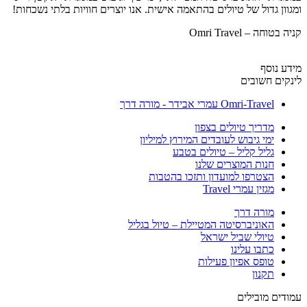
ומגוון גדול של טיולים בהתאמה אישית. אנו יוצרים חוויות בלתי נשכחות!
קניה בטוחה – Omri Travel
מידע נוסף
לינקים חשובים
Omri-Travel עמרי אבידר - מורה דרך
מדריך טיולים בצפון
ימי גיבוש לעובדים המירוץ למיליון
גליל קליל – טיולים בטבע
חנות המוצרים שלנו
הצטרפו למועדון ותזכו בהטבות
מגזין עמרי Travel
מורה דרך
האוניברסיטה המטיילת – טיול בגליל
טיולי שביל ישראל
כתבו עלינו
טופס אפיון פעילות
תקנון
עמודים מובילים