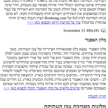
העתיקה. הסוויטה הנפלאה משתרעת על כ-80 מ"ר מאובזרת בטוב טעם
ומזכירה ארמון עות'מני הכולל חדר אירוח מפואר עם מטבחון, חדר שינה
ואפילו חמאם פרטי. אבל החלק הטוב של הסוויטה הוא האירוח של בעלי
הבית שמאמצים את האורחים ויוצרים חוויה משפחתית וחמה. לא סתם
זכתה הסוויטה לציון 9.9 של Bookong.com הציון הגבוה בארץ! חוויה
עכואית במיטבה!
עוד על סוויטת זידאן תמצאו כאן >>>
מלון האפנדי
מלון האפנדי נמצא בלב סמטאותיה הציוריות של עכו העתיקה, בשני
ארמונות עתיקים, שחוברו יחד, שוחזרו בקפדנות בטוב טעם והפכו למלון
בוטיק יחיד במינו. מלון האפנדי הוא פרי חזונו של אורי ירמיאס, (המוכר
ממסעדת אורי בורי) שהתאהב בעיר והיה מהראשונים שהחליטו להשקיע
בתיירות מודרנית בעיר. שמונה שנים של עבודת שיחזור מקצועית וקפדנית
עם טובי המשחזרים ואומנים שהוטסו במיוחד מאיטליה כדי לשמר ולשחזר
את ציורי התקרות – מהיפים ביותר הקיימים בארץ. התוצאה מרהיבה ושובת
לב – והציבו את האפנדי בראש מדרג מלונות הבוטיק בארץ. 12 חדרים שכל
אחד שונה ממשנהו יעניקו לכם חווית אירוח בלתי נשכחת. תרגישו שאתם
בעצמכם אפנדים!
פרטים מלאים על מלון האפנדי תוכלו למצוא כאן >>>
חזרה למעלה
מלונות בסביבת עכו העתיקה