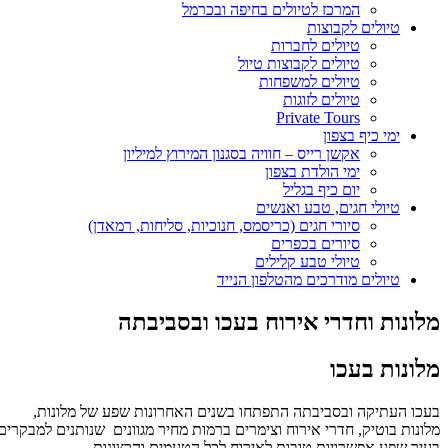
המרכז לטיולים בחיפה ובכרמל
טיולים לקבוצות
טיולים לחברות
טיולים לקבוצות טיול
טיולים למשפחות
טיולים לזוגות
Private Tours
ימי כיף בצפון
אקשן רייס – חוויה בסגנון המירוץ למיליון
ימי הולדת בצפון
יום כיף בגליל
טיולי חגים, טבע ואנשים
סיורי חגים (כריסמס, חנוכיות, סליחות, רמאדן)
סיורים בכפרים
טיולי טבע קלילים
טיולים מודרכים מהטלפון הנייד
מלונות וחדרי אירוח בעכו ובסביבתה
מלונות בעכו
בעכו העתיקה ובסביבתה התפתחו בשנים האחרונות שפע של מלונות,
מלונות בוטיק, חדרי אירוח וצימרים ברמות מחיר מגוונים שנותנים למבקרים
בעיר שפע אפשרויות טובות לאירוח לכל הטעמים והרצונות.