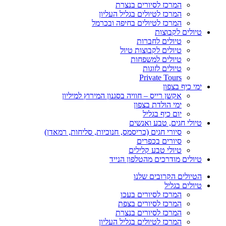
המרכז לסיורים בנצרת
המרכז לטיולים בגליל העליון
המרכז לטיולים בחיפה ובכרמל
טיולים לקבוצות
טיולים לחברות
טיולים לקבוצות טיול
טיולים למשפחות
טיולים לזוגות
Private Tours
ימי כיף בצפון
אקשן רייס – חוויה בסגנון המירוץ למיליון
ימי הולדת בצפון
יום כיף בגליל
טיולי חגים, טבע ואנשים
סיורי חגים (כריסמס, חנוכיות, סליחות, רמאדן)
סיורים בכפרים
טיולי טבע קלילים
טיולים מודרכים מהטלפון הנייד
הטיולים הקרובים שלנו
טיולים בגליל
המרכז לסיורים בעכו
המרכז לסיורים בצפת
המרכז לסיורים בנצרת
המרכז לטיולים בגליל העליון