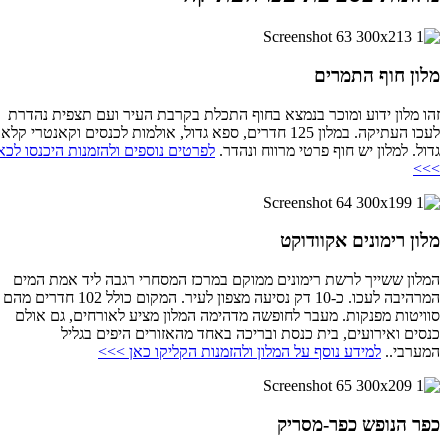
מלון חוף התמרים
זהו מלון ידוע ומוכר בנמצא בחוף התכלת בקרבת העיר ועם תצפית נהדרת
לעכו העתיקה. במלון 125 חדרים, ספא גדול, אולמות לכנסים וקאנטרי קלאב
גדול. למלון יש חוף פרטי מרווח ונהדר.
לפרטים נוספים ולהזמנות היכנסו לכאן
>>>
מלון רימונים אקוודוקט
המלון ששייך לרשת רימונים ממוקם במרכז המסחרי רגבה ליד אמת המים
המרהיבה לעכו. כ-10 דק נסיעה מצפון לעיר. המקום כולל 102 חדרים מהם
סוויטות מפנקות. מעבר לחופשה מדהימה המלון מציע לאורחים, גם אולם
כנסים ואירועים, בית כנסת ובריכה באחד מהאזורים היפים בגליל
המערבי..
למידע נוסף על המלון ולהזמנות הקליקו כאן >>>
כפר הנופש כפר-מסריק