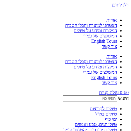
דלג לתוכן
אודות
הצטרפו למועדון וקבלו הטבות
המלצות ומידע על טיולים
המומלצים של עמרי
English Tours
צור קשר
אודות
הצטרפו למועדון וקבלו הטבות
המלצות ומידע על טיולים
המומלצים של עמרי
English Tours
צור קשר
0
₪
0
עגלת קניות
חיפוש
טיולים לקבוצות
טיולים בגליל
ימי כיף
טיולי חגים, טבע ואנשים
טיולים מודרכים מהטלפון הנייד