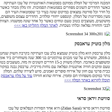
המבנה המרכזי של המלון ממוקם בסמטאות האותנטיות של עכו העתיקה
כאשר החדרים השונים מפוזרים בסמטאות הסמוכות. זהו מלון מבוזר כאשר
כל חדר וכל סוויטה נמצאים במיקום שונה בעיר כך שסמטאות העיר הם
מעין מסדרונות של המלון. קונספט ייחודי ומלהיב. החדרים עצמם משופצים,
מושקעים, מעוצבים בטוב טעם ונוחים כאשר כל אחד שונה ממשנהו. הצוות
לבבי והחוויה נפלאה ובלתי נשכחת.
לאתר המלון הקליקו כאן >>>
מלון בוטיק עראבסק
מלון ערבסק הוא מלון בוטיק שנמצא בלב עכו העתיקה בקרבת השוק שנחנך
ב-2016, ומשתרע על שני מבנים עות'מניים בני 300 שנה משוחזרים ביד אומן
ומשופצים באהבה. המלון משווק כ-15 חדרים השונים זה מזה, מעוצבים בטוב
טעם ומקנים חוויה אותנטית ונפלאה עם נוחות מירבית. ערבסק נבנה במקור
כבית פרטי עם חזון של אירוח סופרים ואמנים, סיוע ליצירה שלהם. המלון
נותר כמקום משפחתי חם ומזמין. אירוח שהוא חוויה!
עוד על מלון עראבסק
תוכלו לקרוא באתר המלון >>>
סוויטת זידאן סראי
סוויטת זידאן סראי (Zidan Sarai) היא אחד הסודות הנפלאים של עכו