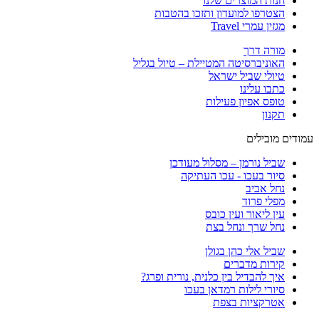
חנות המוצרים שלנו
הצטרפו למועדון ותזכו בהטבות
מגזין עמרי Travel
מורה דרך
האוניברסיטה המטיילת – טיול בגליל
טיולי שביל ישראל
כתבו עלינו
טופס אפיון פעילות
תקנון
עמודים מובילים
שביל נורמן – מסלול מעודכן
סיור בעכו - עכו העתיקה
נחל אביב
מפלי פרוד
עין ליאור ועין כובס
נחל שרך ונחל בצת
שביל אלי כהן בגולן
קירות מדברים
איך להבדיל בין כלנית, נורית ופרג?
סיורי לילות רמדאן בעכו
אטרקציות בצפת