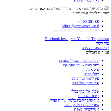
מגזין עמרי Travel
מוזמנים ליצור קשר תמיד
04-60-361-60
office@omri-travel.co.il
חוחית 11, כפר ורדים 2514700
Facebook
Instagram
Youtube
Tripadvisor
צור קשר
קבלו הצעה מהירה
עמודים מובילים
שביל נורמן – מסלול מעודכן
סיור בעכו - עכו העתיקה
נחל אביב
מפלי פרוד
עין ליאור ועין כובס
נחל שרך ונחל בצת
שביל אלי כהן בגולן
קירות מדברים
איך להבדיל בין כלנית, נורית ופרג?
סיורי לילות רמדאן בעכו
אטרקציות בצפת