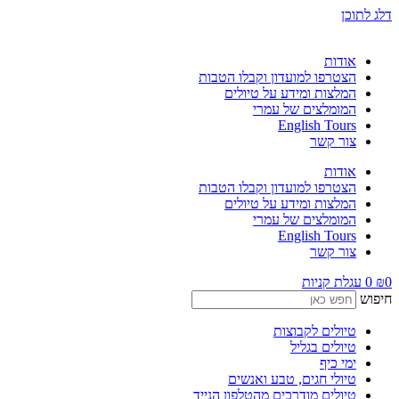
דלג לתוכן
אודות
הצטרפו למועדון וקבלו הטבות
המלצות ומידע על טיולים
המומלצים של עמרי
English Tours
צור קשר
אודות
הצטרפו למועדון וקבלו הטבות
המלצות ומידע על טיולים
המומלצים של עמרי
English Tours
צור קשר
0
₪
0
עגלת קניות
חיפוש
טיולים לקבוצות
טיולים בגליל
ימי כיף
טיולי חגים, טבע ואנשים
טיולים מודרכים מהטלפון הנייד