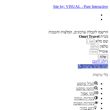
Site by: VISUAL - Pure Interactive
הרשמו לקבלת עדכונים, המלצות והטבות
מבית
Omri Travel
שם מלא
טלפון
אימייל
שלח
דילוג לתוכן
פתח סרגל נגישות
כלי נגישות
הגדל טקסט
הקטן טקסט
גווני אפור
ניגודיות גבוהה
ניגודיות הפוכה
רקע בהיר