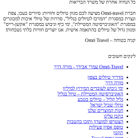
כל הנחיה אחרת של משרד הבריאות
חברת Omri-travel מציעה לכם מגוון טיולים וחוויות: סיורים בעכו, צפת
ונצרת במסגרת "המרכז לטיולים בגליל", סדרות של טיולי איכות למבוגרים
במסגרת "האוניברסיטה המטיילת", ימי כיף וגיבוש במסגרת "אקשן-רייס"
ומגוון גדול של טיולים בהתאמה אישית. אנו יוצרים חוויות בלתי נשכחות!
קניה בטוחה – Omri Travel
לינקים חשובים
Omri-Travel עמרי אבידר - מורה דרך
מדריך טיולים בצפון
מורה דרך
ימי גיבוש לעובדים המירוץ למיליון
האוניברסיטה המטיילת – טיול בגליל
גליל קליל – טיולים בטבע
טיולי שביל ישראל
חנות המוצרים שלנו
כתבו עלינו
הצטרפו למועדון ותזכו בהטבות
טופס אפיון פעילות
תקנון