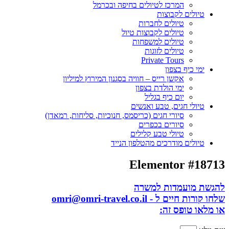
המרכז לטיולים בחיפה ובכרמל
טיולים לקבוצות
טיולים לחברות
טיולים לקבוצות טיול
טיולים למשפחות
טיולים לזוגות
Private Tours
ימי כיף בצפון
אקשן רייס – חוויה בסגנון המירוץ למיליון
ימי הולדת בצפון
יום כיף בגליל
טיולי חגים, טבע ואנשים
סיורי חגים (כריסמס, חנוכיות, סליחות, רמאדן)
סיורים בכפרים
טיולי טבע קלילים
טיולים מודרכים מהטלפון הנייד
Elementor #18713
להגשת מועמדות למשרה
שלחו קורות חיים ל - omri@omri-travel.co.il
או מלאו טופס זה: