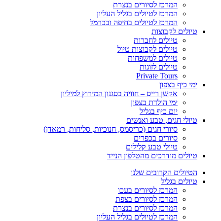
המרכז לסיורים בנצרת
המרכז לטיולים בגליל העליון
המרכז לטיולים בחיפה ובכרמל
טיולים לקבוצות
טיולים לחברות
טיולים לקבוצות טיול
טיולים למשפחות
טיולים לזוגות
Private Tours
ימי כיף בצפון
אקשן רייס – חוויה בסגנון המירוץ למיליון
ימי הולדת בצפון
יום כיף בגליל
טיולי חגים, טבע ואנשים
סיורי חגים (כריסמס, חנוכיות, סליחות, רמאדן)
סיורים בכפרים
טיולי טבע קלילים
טיולים מודרכים מהטלפון הנייד
הטיולים הקרובים שלנו
טיולים בגליל
המרכז לסיורים בעכו
המרכז לסיורים בצפת
המרכז לסיורים בנצרת
המרכז לטיולים בגליל העליון