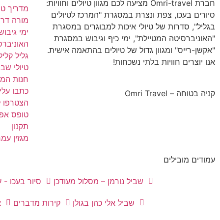
חברת Omri-travel מציעה לכם מגוון טיולים וחוויות:
מדריך טיו
סיורים בעכו, צפת ונצרת במסגרת "המרכז לטיולים
מורה דרך
בגליל", סדרות של טיולי איכות למבוגרים במסגרת
ימי גיבוש
"האוניברסיטה המטיילת", ימי כיף וגיבוש במסגרת
האוניברס
"אקשן-רייס" ומגוון גדול של טיולים בהתאמה אישית.
גליל קליל
אנו יוצרים חוויות בלתי נשכחות!
טיולי שב
חנות המו
כתבו עלינ
קניה בטוחה – Omri Travel
הצטרפו ל
טופס אפיו
תקנון
מגזין עמרי vel
עמודים מובילים
שביל נורמן – מסלול מעודכן
סיור בעכו - 
שביל אלי כהן בגולן
קירות מדברים
א