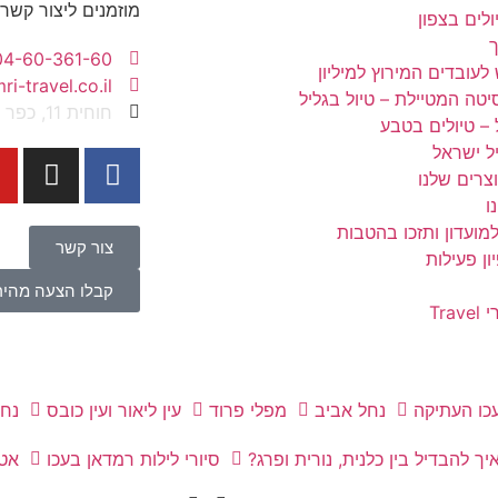
מוזמנים ליצור קשר
לים בצפון
04-60-361-60
 לעובדים המירוץ למיליון
i-travel.co.il
יטה המטיילת – טיול בגליל
חוחית 11, כפר ורדים 2514700
 – טיולים בטבע
יל ישראל
צרים שלנו
ו
מועדון ותזכו בהטבות
צור קשר
ן פעילות
קבלו הצעה מהיר
Tra
עכו העתיקה
נחל אביב
מפלי פרוד
עין ליאור ועין כובס
נחל
יך להבדיל בין כלנית, נורית ופרג?
סיורי לילות רמדאן בעכו
אט