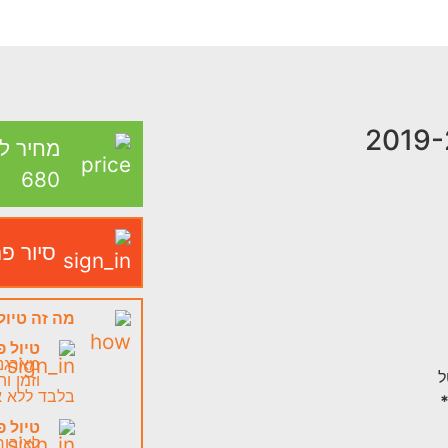
מחיר ל
680
סיור פ
מה זה טיול
טיול פ
מארגני
וזמן ו
בלבד ללא א
*
טיול פ
לציבו