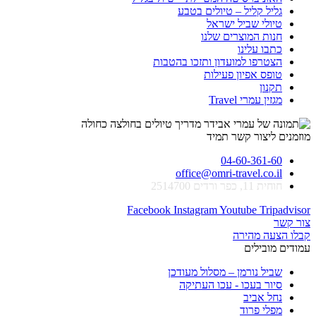
גליל קליל – טיולים בטבע
טיולי שביל ישראל
חנות המוצרים שלנו
כתבו עלינו
הצטרפו למועדון ותזכו בהטבות
טופס אפיון פעילות
תקנון
מגזין עמרי Travel
מוזמנים ליצור קשר תמיד
04-60-361-60
office@omri-travel.co.il
חוחית 11, כפר ורדים 2514700
Facebook
Instagram
Youtube
Tripadvisor
צור קשר
קבלו הצעה מהירה
עמודים מובילים
שביל נורמן – מסלול מעודכן
סיור בעכו - עכו העתיקה
נחל אביב
מפלי פרוד