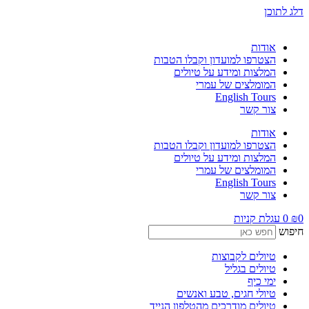
דלג לתוכן
אודות
הצטרפו למועדון וקבלו הטבות
המלצות ומידע על טיולים
המומלצים של עמרי
English Tours
צור קשר
אודות
הצטרפו למועדון וקבלו הטבות
המלצות ומידע על טיולים
המומלצים של עמרי
English Tours
צור קשר
0
₪
0
עגלת קניות
חיפוש
טיולים לקבוצות
טיולים בגליל
ימי כיף
טיולי חגים, טבע ואנשים
טיולים מודרכים מהטלפון הנייד