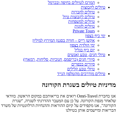
המרכז לטיולים בחיפה ובכרמל
טיולים לקבוצות
טיולים לחברות
טיולים לקבוצות טיול
טיולים למשפחות
טיולים לזוגות
Private Tours
ימי כיף בצפון
אקשן רייס – חוויה בסגנון המירוץ למיליון
ימי הולדת בצפון
יום כיף בגליל
טיולי חגים, טבע ואנשים
סיורי חגים (כריסמס, חנוכיות, סליחות, רמאדן)
סיורים בכפרים
טיולי טבע קלילים
טיולים מודרכים מהטלפון הנייד
מדיניות טיולים בשגרת הקורונה
אנו בחברת Omri-Travel רואים את בריאותכם במקום הראשון. בוודאי
שלאחר מגפת הקורונה. על כן עם המעבר ההדרגתי לשגרה, "שגרת
הקורונה", אנו מקפידים על קיום ההוראות וההנחיות הרלוונטיות של משרד
הבריאות ומיישמים אותן בטיולנו