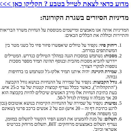
מדוע כדאי לצאת לטייל בטבע ? הקליקו כאן >>>
מדיניות הסיורים בשגרת הקורונה:
המדיניות אותה אנו מאמצים ומיישמים מבוססת על הנחיות משרד הבריאות
והתיירות וכוללת את הכללים הבאים:
ריחוק פיזי
: נקפיד על טיולים שיאפשרו פיזור פיזי כל כשני מטר בין
המשתתפים במרחב.
מסכות:
נשתמש במסכות הגנה במהלך הטיולים כנדרש. המטיילים
יידרשו להביא מסכות מהבית ובנוסף תהינה תמיד מספר מסכות
נוספות למקרי הצורך.
שמירת היגיינה
: יהיה איתנו תמיד אלקו-ג'ל ונשתמש בו בדחיפות
גבוהה.
גודל הקבוצות
: נקפיד על שמירה על ההנחיות בנושא גודל הקבוצה
("התקהלות"), כאשר ככלל נעדיף קבוצות קטנות של עד כ-25 איש.
בעת כתיבת הנחיות אלו מירב האנשים שיכולים להיות בקבוצה הוא
20 אך מגבלה זו עומדת לגדול ל-50.
נסיעות
: נקפיד על שמירה של ההנחיות הקיימות בנושא אוטובוס (נכון
לרגע כתיבת דף זה – 20 איש) וגם על 2 אנשים ברכב פרטי (שאינם
בני משפחה אחת).
תשלום
: על מנת להמעיט את המגע הפיזי הקשור לתשלום במזומן,
נעדיף תשלום באמצעים מרוחקים: BIT, תשלום מרוחק בכרטיס
אשראי וכיוב'.