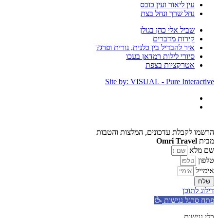
עין ליאור ועין כובס
נחל שרך ונחל בצת
שביל אלי כהן בגולן
קירות מדברים
איך להבדיל בין כלנית, נורית ופרג?
סיורי לילות רמדאן בעכו
אטרקציות בצפת
Site by: VISUAL - Pure Interactive
הרשמו לקבלת עדכונים, המלצות והטבות
מבית
Omri Travel
שם מלא
טלפון
אימייל
שלח
דילוג לתוכן
פתח סרגל נגישות
כלי נגישות