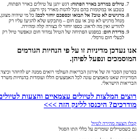
טיולים במרחב באויר הפתוח:
דגש יתנן על טיולים באויר הפתוח,
בטבע או במקומות בהם נוכל להנות מאויר נקי ורענן.
מרגישים לא טוב? אל תבואו וכספכם יוחזר לכם!
כל מי שיהיה מצונן,
מנוזל מרגיש לא טוב או עם חום – מתבקש שלא להגיע! עליו רק
להודיע ואין מה לדאוג: כספו יוחזר לו בצורה קלה ומהירה.
מדידת חום
: במפגש הפתיחה של הטיול נמדוד חום ונאפשר טיול רק
לבעלי חום נורמלי.
אנו נעדכן מדיניות זו על פי הנחיות הגורמים
המוסמכים ונפעל לפיהן.
בסרטון הסבר זה של אירגון הבריאות העולמי רואים ממנה יש להיזהר וכיצד.
המדיניות שאנו מאמצים עונה לכל האמצעים הללו ועומדות בהנחיות משרד
הבריאות הישראלי.
רוצים המלצות לטיולים עצמאיים והצעות לטיולים
מודרכים? היכנסו ללינק הזה >>>
קבלו הצעה מהירה לטיול
גם כשמטיילים שומרים על כללי התו הסגול