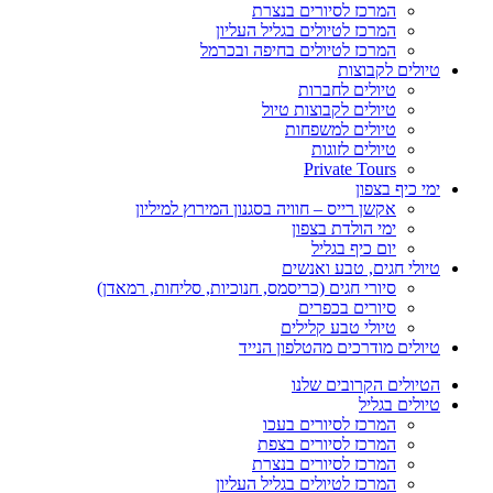
המרכז לסיורים בנצרת
המרכז לטיולים בגליל העליון
המרכז לטיולים בחיפה ובכרמל
טיולים לקבוצות
טיולים לחברות
טיולים לקבוצות טיול
טיולים למשפחות
טיולים לזוגות
Private Tours
ימי כיף בצפון
אקשן רייס – חוויה בסגנון המירוץ למיליון
ימי הולדת בצפון
יום כיף בגליל
טיולי חגים, טבע ואנשים
סיורי חגים (כריסמס, חנוכיות, סליחות, רמאדן)
סיורים בכפרים
טיולי טבע קלילים
טיולים מודרכים מהטלפון הנייד
הטיולים הקרובים שלנו
טיולים בגליל
המרכז לסיורים בעכו
המרכז לסיורים בצפת
המרכז לסיורים בנצרת
המרכז לטיולים בגליל העליון