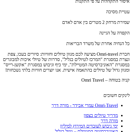
איסור התקהלות על פי התקנות
עטיית מסיכה
שמירת מרחק 2 מטרים בין אדם לאדם
הקפדה על הגיינה
כל הנחיה אחרת של משרד הבריאות
חברת Omri-travel מציעה לכם מגוון טיולים וחוויות: סיורים בעכו, צפת
ונצרת במסגרת "המרכז לטיולים בגליל", סדרות של טיולי איכות למבוגרים
במסגרת "האוניברסיטה המטיילת", ימי כיף וגיבוש במסגרת "אקשן-רייס"
ומגוון גדול של טיולים בהתאמה אישית. אנו יוצרים חוויות בלתי נשכחות!
קניה בטוחה – Omri Travel
לינקים חשובים
Omri-Travel עמרי אבידר - מורה דרך
מדריך טיולים בצפון
מורה דרך
ימי גיבוש לעובדים המירוץ למיליון
האוניברסיטה המטיילת – טיול בגליל