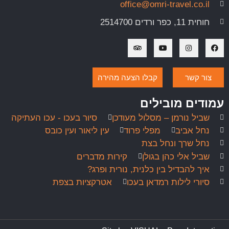
office@omri-travel.co.il
חוחית 11, כפר ורדים 2514700
צור קשר
קבלו הצעה מהירה
עמודים מובילים
שביל נורמן – מסלול מעודכן
סיור בעכו - עכו העתיקה
נחל אביב
מפלי פרוד
עין ליאור ועין כובס
נחל שרך ונחל בצת
שביל אלי כהן בגולן
קירות מדברים
איך להבדיל בין כלנית, נורית ופרג?
סיורי לילות רמדאן בעכו
אטרקציות בצפת