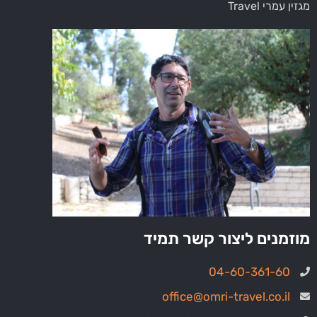
מגזין עמרי Travel
מוזמנים ליצור קשר תמיד
04-60-361-60
office@omri-travel.co.il