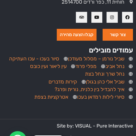
חוחית 11, כפר ורדים 2514700
צור קשר
קבלו הצעה מהירה
עמודים מובילים
שביל נורמן – מסלול מעודכן
סיור בעכו - עכו העתיקה
נחל אביב
מפלי פרוד
עין ליאור ועין כובס
נחל שרך ונחל בצת
שביל אלי כהן בגולן
קירות מדברים
איך להבדיל בין כלנית, נורית ופרג?
סיורי לילות רמדאן בעכו
אטרקציות בצפת
Site by: VISUAL - Pure Interactive