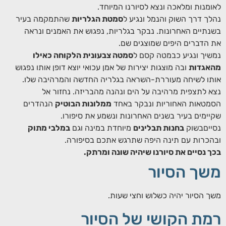
לאומנות ומלאכה ונצא לסיורנו המיוחד.
נהלך דרך השוק והנמל ונגיע ל
סמטת הגלריות
שהתמקמה בעיר
בשנתיים האחרונות. נבקר בגלריות, נפגוש את האמנים ונראה
את הדברים היפים שמוצגים שם.
נמשיך ונגיע כבמטה קסם ל
סמטה צבעונית הלקוחה כאילו
מהאגדות
ובה מוצגות יצירות של אמן עכואי יוצא דופן אותו נפגוש
אותו לשיחה מעוררת-השראה בגלריה החדשה והמרהיבה שלו.
נצא לתצפית מרהיבה על הים ונהנה מהבריזה. נחזור אל
הסמטאות האחוריות ונבקר באחד
ממלונות הבוטיק
הנהדרים
שקיימים בעיר בשנים האחרונות ונשמע את סיפורו.
נסייםבשוק
בחנות תבלינים
מיוחדת במינה וגם
במלבי מתוק
ובהכרות עם תינה היפה שתרגש אתכם בסיפורה.
בכך נסיים את סיורנו שיהיה שונה ומרתק.
משך הסיור
משך הסיור יהיה כשלוש וחצי שעות.
רמת הקושי של הסיור