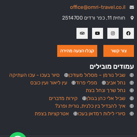
office@omri-travel.co.il
חוחית 11, כפר ורדים 2514700
צור קשר
קבלו הצעה מהירה
עמודים מובילים
שביל נורמן – מסלול מעודכן
סיור בעכו - עכו העתיקה
נחל אביב
מפלי פרוד
עין ליאור ועין כובס
נחל שרך ונחל בצת
שביל אלי כהן בגולן
קירות מדברים
איך להבדיל בין כלנית, נורית ופרג?
סיורי לילות רמדאן בעכו
אטרקציות בצפת