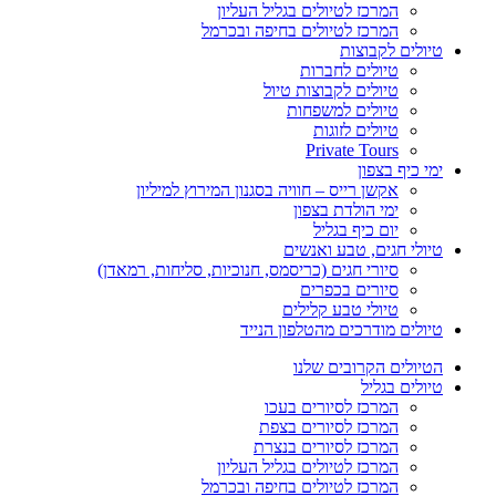
המרכז לטיולים בגליל העליון
המרכז לטיולים בחיפה ובכרמל
טיולים לקבוצות
טיולים לחברות
טיולים לקבוצות טיול
טיולים למשפחות
טיולים לזוגות
Private Tours
ימי כיף בצפון
אקשן רייס – חוויה בסגנון המירוץ למיליון
ימי הולדת בצפון
יום כיף בגליל
טיולי חגים, טבע ואנשים
סיורי חגים (כריסמס, חנוכיות, סליחות, רמאדן)
סיורים בכפרים
טיולי טבע קלילים
טיולים מודרכים מהטלפון הנייד
הטיולים הקרובים שלנו
טיולים בגליל
המרכז לסיורים בעכו
המרכז לסיורים בצפת
המרכז לסיורים בנצרת
המרכז לטיולים בגליל העליון
המרכז לטיולים בחיפה ובכרמל