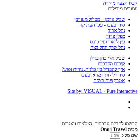
קבלו הצעה מהירה
עמודים מובילים
שביל נורמן – מסלול מעודכן
סיור בעכו - עכו העתיקה
נחל אביב
מפלי פרוד
עין ליאור ועין כובס
נחל שרך ונחל בצת
שביל אלי כהן בגולן
קירות מדברים
איך להבדיל בין כלנית, נורית ופרג?
סיורי לילות רמדאן בעכו
אטרקציות בצפת
Site by: VISUAL - Pure Interactive
הרשמו לקבלת עדכונים, המלצות והטבות
מבית
Omri Travel
שם מלא