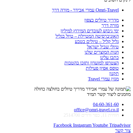
Omri-Travel עמרי אבידר - מורה דרך
מדריך טיולים בצפון
מורה דרך
ימי גיבוש לעובדים המירוץ למיליון
האוניברסיטה המטיילת – טיול בגליל
גליל קליל – טיולים בטבע
טיולי שביל ישראל
חנות המוצרים שלנו
כתבו עלינו
הצטרפו למועדון ותזכו בהטבות
טופס אפיון פעילות
תקנון
מגזין עמרי Travel
מוזמנים ליצור קשר תמיד
04-60-361-60
office@omri-travel.co.il
חוחית 11, כפר ורדים 2514700
Facebook
Instagram
Youtube
Tripadvisor
צור קשר