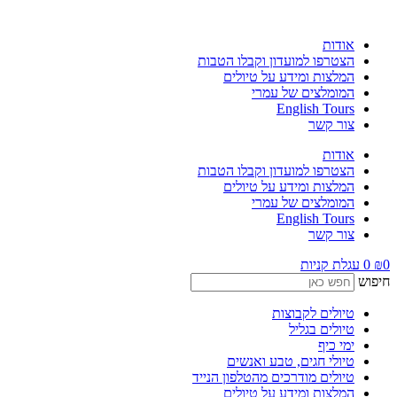
לג
תוכן
אודות
הצטרפו למועדון וקבלו הטבות
המלצות ומידע על טיולים
המומלצים של עמרי
English Tours
צור קשר
אודות
הצטרפו למועדון וקבלו הטבות
המלצות ומידע על טיולים
המומלצים של עמרי
English Tours
צור קשר
0
₪
0
עגלת קניות
חיפוש
טיולים לקבוצות
טיולים בגליל
ימי כיף
טיולי חגים, טבע ואנשים
טיולים מודרכים מהטלפון הנייד
המלצות ומידע על טיולים