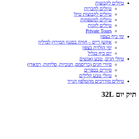
טיולים לקבוצות
טיולים לחברות
טיולים לקבוצות טיול
טיולים למשפחות
טיולים לזוגות
Private Tours
ימי כיף בצפון
אקשן רייס – חוויה בסגנון המירוץ למיליון
ימי הולדת בצפון
יום כיף בגליל
טיולי חגים, טבע ואנשים
סיורי חגים (כריסמס, חנוכיות, סליחות, רמאדן)
סיורים בכפרים
טיולי טבע קלילים
טיולים מודרכים מהטלפון הנייד
תיק יום 32L