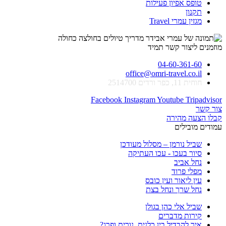
טופס אפיון פעילות
תקנון
מגזין עמרי Travel
מוזמנים ליצור קשר תמיד
04-60-361-60
office@omri-travel.co.il
חוחית 11, כפר ורדים 2514700
Facebook
Instagram
Youtube
Tripadvisor
צור קשר
קבלו הצעה מהירה
עמודים מובילים
שביל נורמן – מסלול מעודכן
סיור בעכו - עכו העתיקה
נחל אביב
מפלי פרוד
עין ליאור ועין כובס
נחל שרך ונחל בצת
שביל אלי כהן בגולן
קירות מדברים
איך להבדיל בין כלנית, נורית ופרג?