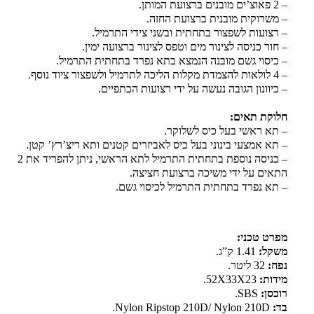
– 2 פאוצ’ים מובנים ברצועת המותן.
– משרוקית מובנית ברצועת החזה.
– רצועות לשפצור בתחתית ובשני צידי התרמיל.
– חור כניסה לצינור מים וטפס לצינור ברצועה ימין.
– כיסוי גשם מובנה הנמצא בתא נפרד בתחתית התרמיל.
– 4 לולאות להצמדת מקלות הליכה לתרמיל ולשפצור ציוד נוסף.
– כיוונון הגובה נעשה על ידי רצועות הכתפיים.
חלוקת תאים:
– תא ראשי בעל כיס לשלוקר.
– תא אמצעי בינוני בעל כיס לאביזרים קטנים ותא ריצ’רץ’ קטן.
– כניסה נוספת בתחתית התרמיל לתא הראשי, ניתן להפריד את 2
התאים על ידי משיכה ברצועת חציצה.
– תא נפרד בתחתית התרמיל לכיסוי גשם.
מפרט טכני:
משקל:
1.41 ק”ג.
נפח:
32 ליטר.
מידות:
52X33X23.
רוכסן:
SBS.
בד:
Nylon Ripstop 210D/ Nylon 210D.