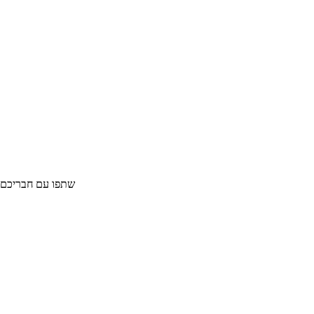
תיק יום 32L
שתפו עם חבריכם :