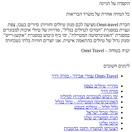
הקפדה על הגיינה
כל הנחיה אחרת של משרד הבריאות
חברת Omri-travel מציעה לכם מגוון טיולים וחוויות: סיורים בעכו, צפת
ונצרת במסגרת "המרכז לטיולים בגליל", סדרות של טיולי איכות למבוגרים
במסגרת "האוניברסיטה המטיילת", ימי כיף וגיבוש במסגרת "אקשן-רייס"
ומגוון גדול של טיולים בהתאמה אישית. אנו יוצרים חוויות בלתי נשכחות!
קניה בטוחה – Omri Travel
לינקים חשובים
Omri-Travel עמרי אבידר - מורה דרך
מדריך טיולים בצפון
מורה דרך
ימי גיבוש לעובדים המירוץ למיליון
האוניברסיטה המטיילת – טיול בגליל
גליל קליל – טיולים בטבע
טיולי שביל ישראל
חנות המוצרים שלנו
כתבו עלינו
הצטרפו למועדון ותזכו בהטבות