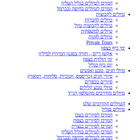
המרכז לטיולים בגליל העליון
המרכז לטיולים בחיפה ובכרמל
טיולים לקבוצות
טיולים לחברות
טיולים לקבוצות טיול
טיולים למשפחות
טיולים לזוגות
Private Tours
ימי כיף בצפון
אקשן רייס – חוויה בסגנון המירוץ למיליון
ימי הולדת בצפון
יום כיף בגליל
טיולי חגים, טבע ואנשים
סיורי חגים (כריסמס, חנוכיות, סליחות, רמאדן)
סיורים בכפרים
טיולי טבע קלילים
טיולים מודרכים מהטלפון הנייד
הטיולים הקרובים שלנו
טיולים בגליל
המרכז לסיורים בעכו
המרכז לסיורים בצפת
המרכז לסיורים בנצרת
המרכז לטיולים בגליל העליון
המרכז לטיולים בחיפה ובכרמל