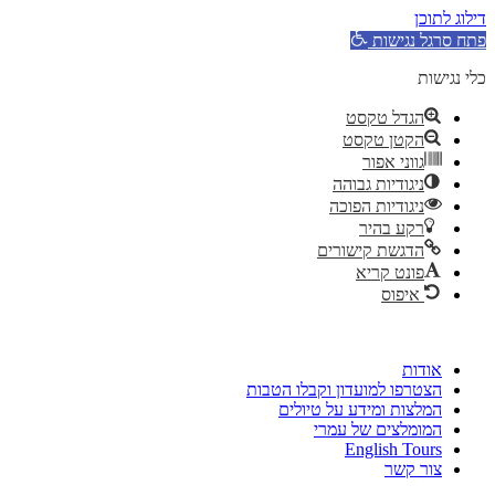
דילוג לתוכן
פתח סרגל נגישות
כלי נגישות
הגדל טקסט
הקטן טקסט
גווני אפור
ניגודיות גבוהה
ניגודיות הפוכה
רקע בהיר
הדגשת קישורים
פונט קריא
איפוס
דלג
לתוכן
אודות
הצטרפו למועדון וקבלו הטבות
המלצות ומידע על טיולים
המומלצים של עמרי
English Tours
צור קשר