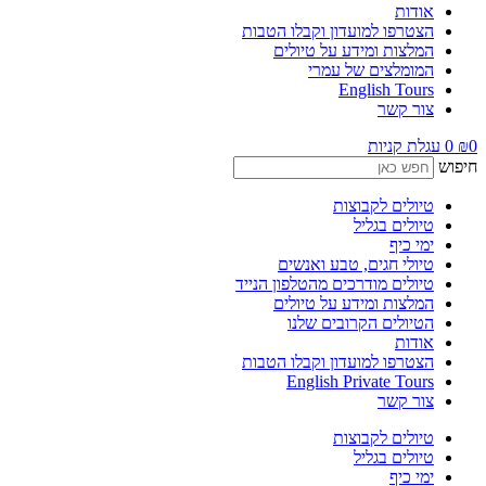
אודות
הצטרפו למועדון וקבלו הטבות
המלצות ומידע על טיולים
המומלצים של עמרי
English Tours
צור קשר
0
₪
0
עגלת קניות
חיפוש
טיולים לקבוצות
טיולים בגליל
ימי כיף
טיולי חגים, טבע ואנשים
טיולים מודרכים מהטלפון הנייד
המלצות ומידע על טיולים
הטיולים הקרובים שלנו
אודות
הצטרפו למועדון וקבלו הטבות
English Private Tours
צור קשר
טיולים לקבוצות
טיולים בגליל
ימי כיף