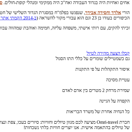
אחים ואחיות היה בגדוד העבודה ואח"כ היה ממקימי ומנהלי קופת-חולים.
סב
הורי
אלדד וחסידה אבידר
, שנפגשו בפלמ"ח במסגרת הגדוד השלישי של חטיב
הכיפורים בעודו בן 23 וגם הוא עבורי מקור להשראה (
ב-2014 הקמתי אתר לזכרו.
זכיתי להקים, עם רותי אישתי, משפחה עליזה, חמימה ואוהבת שמהווה עבור
קבלו הצעה מהירה לטיול
גם כשמטיילים שומרים על כללי התו הסגול
איסור התקהלות על פי התקנות
עטיית מסיכה
שמירת מרחק 2 מטרים בין אדם לאדם
הקפדה על הגיינה
כל הנחיה אחרת של משרד הבריאות
חברת Omri-travel מציעה לכם מגוון טיולים וחוויות: סיורים 
של טיולים בהתאמה אישית. אנו יוצרים חוויות בלתי נשכחות!