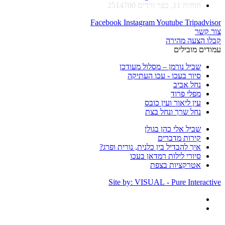
חוחית 11, כפר ורדים 2514700
Facebook
Instagram
Youtube
Tripadvisor
צור קשר
קבלו הצעה מהירה
עמודים מובילים
שביל נורמן – מסלול מעודכן
סיור בעכו - עכו העתיקה
נחל אביב
מפלי פרוד
עין ליאור ועין כובס
נחל שרך ונחל בצת
שביל אלי כהן בגולן
קירות מדברים
איך להבדיל בין כלנית, נורית ופרג?
סיורי לילות רמדאן בעכו
אטרקציות בצפת
Site by: VISUAL - Pure Interactive