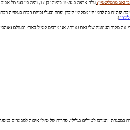
י זאב מרמלשטיין:
עלה ארצה ב-1920 בהיותו בן 17, והיה בין בוני תל אביב במסגרת גדוד העבודה.
ת יפת"ח בה לחמו היו ממקימי קיבוץ יפתח ובעלי זכויות רבות בעשייה רבת 
).
י את מקור העוצמה שלי ואת גאוותי. אנו מרבים לטייל בארץ ובעולם ואוהב
בעכו, צפת ונצרת במסגרת "המרכז לטיולים בגליל", סדרות של טיולי איכות למבוגרים