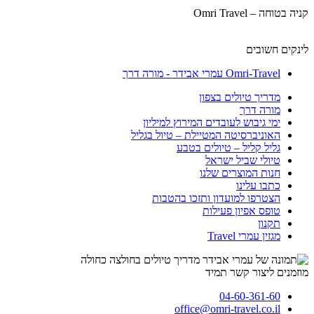
קניה בטוחה – Omri Travel
לינקים חשובים
Omri-Travel עמרי אבידר - מורה דרך
מדריך טיולים בצפון
מורה דרך
ימי גיבוש לעובדים המירוץ למיליון
האוניברסיטה המטיילת – טיול בגליל
גליל קליל – טיולים בטבע
טיולי שביל ישראל
חנות המוצרים שלנו
כתבו עלינו
הצטרפו למועדון ותזכו בהטבות
טופס אפיון פעילות
תקנון
מגזין עמרי Travel
מוזמנים ליצור קשר תמיד
04-60-361-60
office@omri-travel.co.il