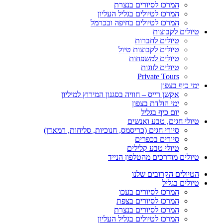
המרכז לסיורים בנצרת
המרכז לטיולים בגליל העליון
המרכז לטיולים בחיפה ובכרמל
טיולים לקבוצות
טיולים לחברות
טיולים לקבוצות טיול
טיולים למשפחות
טיולים לזוגות
Private Tours
ימי כיף בצפון
אקשן רייס – חוויה בסגנון המירוץ למיליון
ימי הולדת בצפון
יום כיף בגליל
טיולי חגים, טבע ואנשים
סיורי חגים (כריסמס, חנוכיות, סליחות, רמאדן)
סיורים בכפרים
טיולי טבע קלילים
טיולים מודרכים מהטלפון הנייד
הטיולים הקרובים שלנו
טיולים בגליל
המרכז לסיורים בעכו
המרכז לסיורים בצפת
המרכז לסיורים בנצרת
המרכז לטיולים בגליל העליון