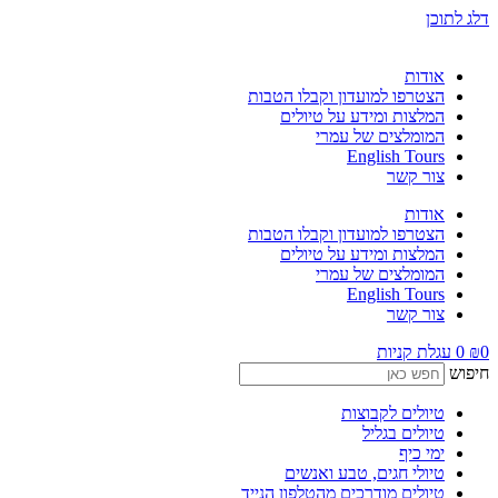
דלג לתוכן
אודות
הצטרפו למועדון וקבלו הטבות
המלצות ומידע על טיולים
המומלצים של עמרי
English Tours
צור קשר
אודות
הצטרפו למועדון וקבלו הטבות
המלצות ומידע על טיולים
המומלצים של עמרי
English Tours
צור קשר
0
₪
0
עגלת קניות
חיפוש
טיולים לקבוצות
טיולים בגליל
ימי כיף
טיולי חגים, טבע ואנשים
טיולים מודרכים מהטלפון הנייד