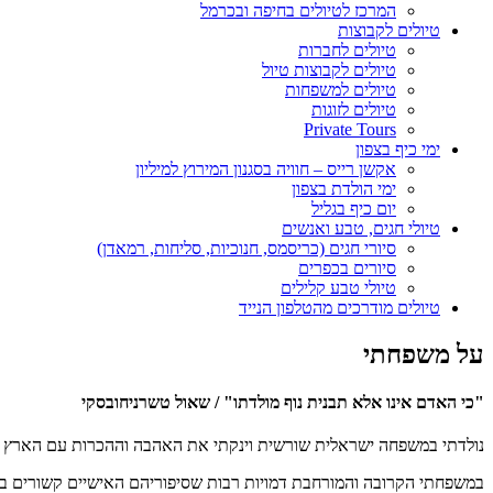
המרכז לטיולים בחיפה ובכרמל
טיולים לקבוצות
טיולים לחברות
טיולים לקבוצות טיול
טיולים למשפחות
טיולים לזוגות
Private Tours
ימי כיף בצפון
אקשן רייס – חוויה בסגנון המירוץ למיליון
ימי הולדת בצפון
יום כיף בגליל
טיולי חגים, טבע ואנשים
סיורי חגים (כריסמס, חנוכיות, סליחות, רמאדן)
סיורים בכפרים
טיולי טבע קלילים
טיולים מודרכים מהטלפון הנייד
על משפחתי
"כי האדם אינו אלא תבנית נוף מולדתו" / שאול טשרניחובסקי
נולדתי במשפחה ישראלית שורשית וינקתי את האהבה וההכרות עם הארץ וס
במשפחתי הקרובה והמורחבת דמויות רבות שסיפוריהם האישיים קשורים במ