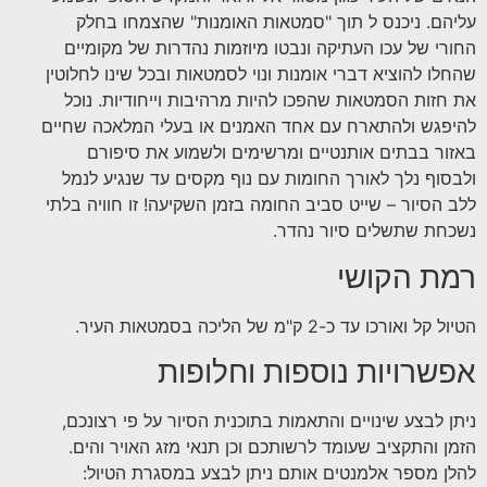
עליהם. ניכנס ל תוך "סמטאות האומנות" שהצמחו בחלק
החורי של עכו העתיקה ונבטו מיוזמות נהדרות של מקומיים
שהחלו להוציא דברי אומנות ונוי לסמטאות ובכל שינו לחלוטין
את חזות הסמטאות שהפכו להיות מרהיבות וייחודיות. נוכל
להיפגש ולהתארח עם אחד האמנים או בעלי המלאכה שחיים
באזור בבתים אותנטיים ומרשימים ולשמוע את סיפורם
ולבסוף נלך לאורך החומות עם נוף מקסים עד שנגיע לנמל
ללב הסיור – שייט סביב החומה בזמן השקיעה! זו חוויה בלתי
נשכחת שתשלים סיור נהדר.
רמת הקושי
הטיול קל ואורכו עד כ-2 ק"מ של הליכה בסמטאות העיר.
אפשרויות נוספות וחלופות
ניתן לבצע שינויים והתאמות בתוכנית הסיור על פי רצונכם,
הזמן והתקציב שעומד לרשותכם וכן תנאי מזג האויר והים.
להלן מספר אלמנטים אותם ניתן לבצע במסגרת הטיול: