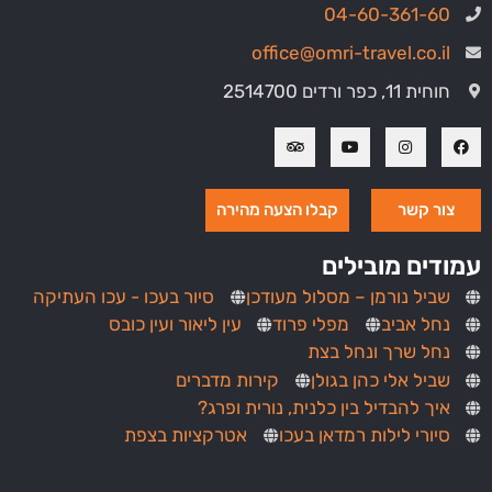
04-60-361-60
office@omri-travel.co.il
חוחית 11, כפר ורדים 2514700
צור קשר
קבלו הצעה מהירה
עמודים מובילים
שביל נורמן – מסלול מעודכן
סיור בעכו - עכו העתיקה
נחל אביב
מפלי פרוד
עין ליאור ועין כובס
נחל שרך ונחל בצת
שביל אלי כהן בגולן
קירות מדברים
איך להבדיל בין כלנית, נורית ופרג?
סיורי לילות רמדאן בעכו
אטרקציות בצפת