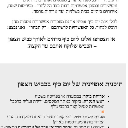
ומעשירים וכמובן אפשרויות רבות בצד הקולינרי – מפריסות שטח,
אירוחים ביתיים בבית בשלניות ועד ארוחות גורמה.
להלן מוצג יום כיף אופיני אך גם מוזכרות אפשרויות נוספות מהן
תוכלו לבחור.
כל האפשרויות לרשותכם – רק תבחרו – ואנו נבצע!
אז הצטרפו אלינו ליום כיף מדהים לאורך כביש הצפון
– הכביש שלוקח אתכם עד הקצה!
תוכנית אופיינית של יום כיף בכביש הצפון
ארוחת בוקר
: במסעדה או בפריסה בשטח
ראש הנקרה:
ביקור באתר המקסים, ירידה ועליה ברכבל
ואפשרות לטיול קצר ברכבי גולף
או
מערת קשת:
טיול רגלי קצר ותצפית באחת מנקודות הנוף
המרהיבות והמפורסמות בארץ!
תצפית נוף ממרומי ה
כפר הבדואי ערב אל עראמשה
המאפשר