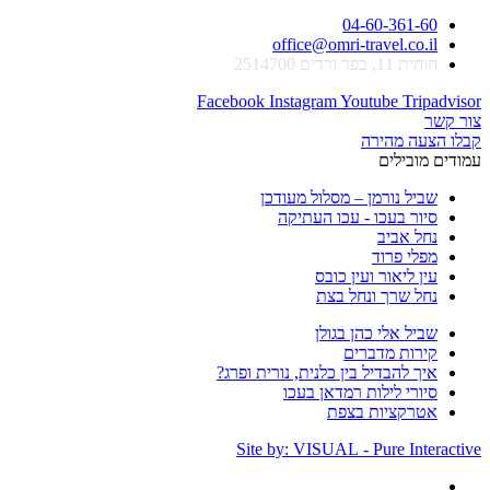
04-60-361-60
office@omri-travel.co.il
חוחית 11, כפר ורדים 2514700
Facebook
Instagram
Youtube
Tripadvisor
צור קשר
קבלו הצעה מהירה
עמודים מובילים
שביל נורמן – מסלול מעודכן
סיור בעכו - עכו העתיקה
נחל אביב
מפלי פרוד
עין ליאור ועין כובס
נחל שרך ונחל בצת
שביל אלי כהן בגולן
קירות מדברים
איך להבדיל בין כלנית, נורית ופרג?
סיורי לילות רמדאן בעכו
אטרקציות בצפת
Site by: VISUAL - Pure Interactive