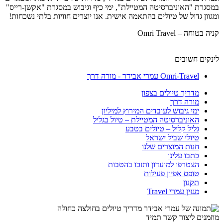
במסגרת "האוניברסיטה המטיילת", ימי כיף וגיבוש במסגרת "אקשן-רייס"
ומגוון גדול של טיולים בהתאמה אישית. אנו יוצרים חוויות בלתי נשכחות!
קניה בטוחה – Omri Travel
לינקים חשובים
Omri-Travel עמרי אבידר - מורה דרך
מדריך טיולים בצפון
מורה דרך
ימי גיבוש לעובדים המירוץ למיליון
האוניברסיטה המטיילת – טיול בגליל
גליל קליל – טיולים בטבע
טיולי שביל ישראל
חנות המוצרים שלנו
כתבו עלינו
הצטרפו למועדון ותזכו בהטבות
טופס אפיון פעילות
תקנון
מגזין עמרי Travel
מוזמנים ליצור קשר תמיד