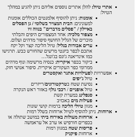
אתרי טיול:
להלן אתרים נוספים אליהם ניתן להגיע במהלך
הטיול:
אומנות
: ניתן להוסיף אלמנטים הכוללים אומנות
למעונינים:
הבית המצויר בשלומי / גן הפסלים
באיילון / "פסלים מדברים" בנווה זיו
מצפור מלכיה
: אחד המצפורים היפים והבלתי
מוכרים של הגליל החושף סיפור מדהים ועלום.
ערים אבודות בגליל
: טיול הליכה קצר וקל יקח
אתכם לכפר ביזנטי מרשים שהחורש כבש. תרגישו
כמו אינדיאנה ג'ונס בג'ונגל…
ביקור בכפר
איקרית
: כנסיה מרשימה ונוף מדהים
ממרומי כפר העקורים איקרית. סיפור אנושי חזק.
אפשרויות ל
פעילויות אתגר ואקסטרים
טיול
ג'יפים
נסיעת שטח ב
טרקטורונים
/רייזרים
טיול
אופניים
/
רכבי גול
ף באזור ראש הנקרה
סנפלינג
במערת קשת
פעילות מים
באכזיב
מגוון
טיולי הליכה
ברמות קושי שונות
ארוחות
. ניתן להוסיף לטיול ארוחות בשלל רמות
ארוחות מעולות באירוח ביתי
במושב שתולה או
בכפרים חורפיש או ערב אל עראמשה
פריסות שטח
במגוון רמות
ארוחות
פיקניק