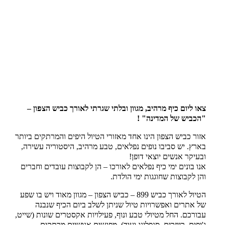
צאו ליום כיף מרהיב, מגוון ובלתי שגרתי לאורך כביש הצפון –
"הכביש של המדינה" !
אזור כביש הצפון הינו אחד מאזורי הטיול היפים והמרתקים ביותר
בארץ. יש סביבו נופים נפלאים, טבע מרהיב, היסטוריה עשירה,
ובעיקר אנשים יוצאי דופן!
אנו בונים ימי כיף נפלאים לאורכו – הן לקבוצות עובדים וחברים
והן לקבוצות שחוגגות ימי הולדת.
הטיול לאורך כביש 899 – כביש הצפון – מגוון מאוד ויש בו שפע
של אתרים ואפשרויות טיול שניתן לשלב ביום הכיף שנבנה
עבורכם. החל מטיולי טבע ונוף, פעילויות אקסטרים שונות (שייט,
ג'יפים, רייזרים, סנפלינג ועוד), מפגשים אנושיים מרתקים