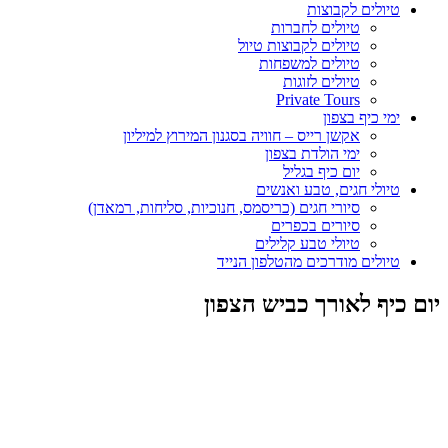
טיולים לקבוצות
טיולים לחברות
טיולים לקבוצות טיול
טיולים למשפחות
טיולים לזוגות
Private Tours
ימי כיף בצפון
אקשן רייס – חוויה בסגנון המירוץ למיליון
ימי הולדת בצפון
יום כיף בגליל
טיולי חגים, טבע ואנשים
סיורי חגים (כריסמס, חנוכיות, סליחות, רמאדן)
סיורים בכפרים
טיולי טבע קלילים
טיולים מודרכים מהטלפון הנייד
יום כיף לאורך כביש הצפון