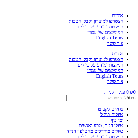
לג
תוכן
אודות
הצטרפו למועדון וקבלו הטבות
המלצות ומידע על טיולים
המומלצים של עמרי
English Tours
צור קשר
אודות
הצטרפו למועדון וקבלו הטבות
המלצות ומידע על טיולים
המומלצים של עמרי
English Tours
צור קשר
0
₪
0
עגלת קניות
חיפוש
טיולים לקבוצות
טיולים בגליל
ימי כיף
טיולי חגים, טבע ואנשים
טיולים מודרכים מהטלפון הנייד
המלצות ומידע על טיולים