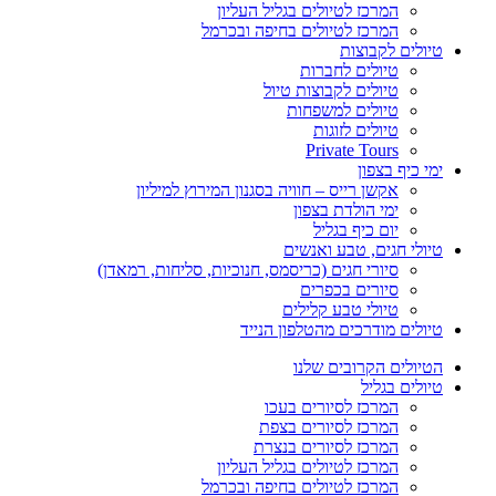
המרכז לטיולים בגליל העליון
המרכז לטיולים בחיפה ובכרמל
טיולים לקבוצות
טיולים לחברות
טיולים לקבוצות טיול
טיולים למשפחות
טיולים לזוגות
Private Tours
ימי כיף בצפון
אקשן רייס – חוויה בסגנון המירוץ למיליון
ימי הולדת בצפון
יום כיף בגליל
טיולי חגים, טבע ואנשים
סיורי חגים (כריסמס, חנוכיות, סליחות, רמאדן)
סיורים בכפרים
טיולי טבע קלילים
טיולים מודרכים מהטלפון הנייד
הטיולים הקרובים שלנו
טיולים בגליל
המרכז לסיורים בעכו
המרכז לסיורים בצפת
המרכז לסיורים בנצרת
המרכז לטיולים בגליל העליון
המרכז לטיולים בחיפה ובכרמל