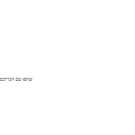
יום כיף לאורך כביש הצפון
שתפו עם חבריכם :