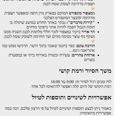
תצפית מרהיבה לעומק שטח לבנון
או
מ
מצפור מונפורט
המוקם בפארק גורן היפה ומאפשר תצפית
מדהימה למבצר המונפורט הצלבני
"קירות מדברים":
נבקר באתר החדש במושב שתולה בו
חומת הגבול הפכה להיות אתר גרפיטי מדהים
הר אדיר
ביקור במצפור לזכר חללי מלחמת לבנון השניה ממנו
נשקף נוף עוצר נשימה מהים ועד החרמון ולעומק שטח לבנון.
או
חורבת צונם
: כפר ביזנטי שאבד בתוך היער. תרגישו ממש כמו
אינדיאנה ג'ונס…
ארוחת צהריים
: עשירה וכשרה באירוח ביתי או במסעדת
בשרים
משך הסיור ורמת קושי
לוח זמנים רגיל לסיור זה: 9:00 עד 16:00
רמת הקושי של היום קלה ואפשר להתאימו לכל אחד.
אפשרויות לשינויים ותוספות לטיול
כאמור ניתן לבצע תוספות ושינויים לטיול על פי הרצון שלכם. הנה כמה
אפשרויות מתאימות: