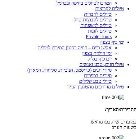
המרכז לטיולים בחיפה ובכרמל
טיולים לקבוצות
טיולים לחברות
טיולים לקבוצות טיול
טיולים למשפחות
טיולים לזוגות
Private Tours
ימי כיף בצפון
אקשן רייס – חוויה בסגנון המירוץ למיליון
ימי הולדת בצפון
יום כיף בגליל
טיולי חגים, טבע ואנשים
סיורי חגים (כריסמס, חנוכיות, סליחות, רמאדן)
סיורים בכפרים
טיולי טבע קלילים
טיולים מודרכים מהטלפון הנייד
התדירות/תאריך:
במועדים שייקבעו מראש
בשעות הערב