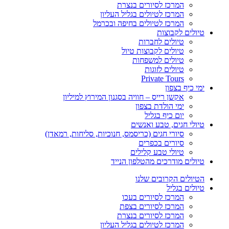
המרכז לסיורים בנצרת
המרכז לטיולים בגליל העליון
המרכז לטיולים בחיפה ובכרמל
טיולים לקבוצות
טיולים לחברות
טיולים לקבוצות טיול
טיולים למשפחות
טיולים לזוגות
Private Tours
ימי כיף בצפון
אקשן רייס – חוויה בסגנון המירוץ למיליון
ימי הולדת בצפון
יום כיף בגליל
טיולי חגים, טבע ואנשים
סיורי חגים (כריסמס, חנוכיות, סליחות, רמאדן)
סיורים בכפרים
טיולי טבע קלילים
טיולים מודרכים מהטלפון הנייד
הטיולים הקרובים שלנו
טיולים בגליל
המרכז לסיורים בעכו
המרכז לסיורים בצפת
המרכז לסיורים בנצרת
המרכז לטיולים בגליל העליון