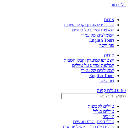
דלג לתוכן
אודות
הצטרפו למועדון וקבלו הטבות
המלצות ומידע על טיולים
המומלצים של עמרי
English Tours
צור קשר
אודות
הצטרפו למועדון וקבלו הטבות
המלצות ומידע על טיולים
המומלצים של עמרי
English Tours
צור קשר
0
₪
0
עגלת קניות
חיפוש
טיולים לקבוצות
טיולים בגליל
ימי כיף
טיולי חגים, טבע ואנשים
טיולים מודרכים מהטלפון הנייד