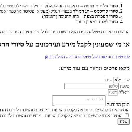
סיורי סליחות בצפת
– בתקופת חודש אלול ותחילת תשרי (ספטמבר)
סיורי קריסמס – חג המולד
בכפרי הגליל (מעליא, פסוטה או כפר יאסי
סיורי חנוכיות בצפת
– בחג החנוכה (דצמבר)
סיורי לילות רמאדן
בעכו
הרישום בסידרת טיולי-החגים הוא רישום נפרד לכל סיור וסיור. הפרטים המ
אז מי שמעונין לקבל מידע ועידכונים על סיורי ה
לפרטים ודוגמאות של טיולי הסדרה - הקליקו כאן
מלאו פרטים ונחזור עם עוד מידע:
שם מלא
טלפון
דוא"ל
תוכן ההודעה
הוסיפו אותי לרשימת התפוצה לקבלת הצעות , מבצעים והטבות לתיבת הדוא
הוסיפו אותי לרשימת התפוצה לקבלת הצעות , מבצעים והטבות לתיבת 
שלח