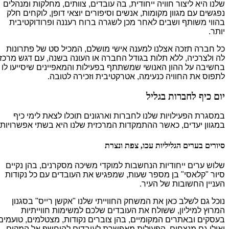
שלנו היא ליצור חוויה ייחודית, בה עובדים, צוותים, מחלקות ומנהלים
נפגשים עם מגוון מקומות, אנשים וסיפורים יוצאי דופן, לוקחים חלק
בהווי משותף ושבים לאחר מכן לשגרה ברוח רעננה ופרודוקטיבית
יותר.
כל חברה תזכה אצלנו למענה אישי מושלם, המכיל סט של פתרונות
לה ולצרכיה, ללא תלות בגודל החברה או העונה בשנה, עם דגש מרכזי
בחשיבה על ההון האנושי שמשתתף בפעילות והמאפיינים שיסייעו לו
לתפוס את החוויה כנעימה, אטרקטיבית וזכירה לטובה.
יום כיף לחברות בגליל
במסגרת הפעילויות שלנו לחברות וארגונים תוכלו לצאת לימי כיף
במגוון יעדים, כאשר ההתמקדות המרכזית שלנו היא בשתי אפשרויות:
סיורים בערים הגליליות עכו, צפת ונצרת
שלוש ערים ייחודיות הנחשבות למוקדי משיכה מסקרנים, בהן נקיים
סיור "קלאסי" בן מספר שעות, שמפגיש את העובדים עם כל נקודות
העניין החשובות של העיר.
נוכל גם לשלב כאן את המשחק החווייתי שלנו "אקשן רייס" בסגנון
המרוץ למיליון, ששולח את העובדים שלכם למשימות חווייתיות
בעסקים ובאתרים המקומיים, בהן צוברים נקודות, מצטלמים, טועמים
ואולי גם מנצחים. הפעילות מאפשרת לעובדים להיחשף אל המקום,