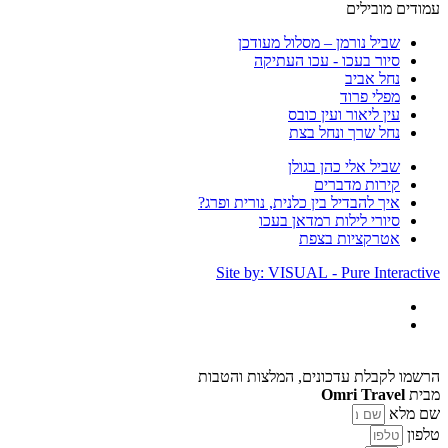
עמודים מובילים
שביל נורמן – מסלול מעודכן
סיור בעכו - עכו העתיקה
נחל אביב
מפלי פרוד
עין ליאור ועין כובס
נחל שרך ונחל בצת
שביל אלי כהן בגולן
קירות מדברים
איך להבדיל בין כלנית, נורית ופרג?
סיורי לילות רמדאן בעכו
אטרקציות בצפת
Site by: VISUAL - Pure Interactive
הרשמו לקבלת עדכונים, המלצות והטבות
מבית
Omri Travel
שם מלא
טלפון