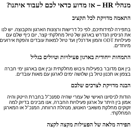
–
מנהלי
HR
אז מדוע כדאי לכם לעבוד איתנו?
התאמה מדויקת לכל תקציב
בתפירה למידותיכם, לפי כל דרישות ורצונות הארגון והקבוצה. יש לנו
את הניסיון הנדרש בארגון של טיול מחלקתי קצר, יום כיף שלם עם
פעילויות
ODT
והמון אדרנלין ועד טיול למאות עובדים והפקת אירועים
מיוחדים.
התמחות ייחודית בארגון פעילויות וטיולים בגליל
בין אם מדובר בפעילות גיבוש מחלקתית ובין אם בארגון ימי חברה
בצפון או תכנון טיול בן שלושה ימים לארגון עם מאות עובדים.
הבנה מדויקת לצרכים שלכם
הודות לניסיונו האישי של עמרי שהיה סמנכ"ל בחברת הייטק והיה
אמון בין היתר על ארגון פעילויות החברה, אנו מבינים בדיוק למה
זקוקים מחלקת משאבי האנוש, מנהלת הרווחה, המנכ"ל או המארגן
המחלקתי.
תפירה מלאה של הפעילות מקצה לקצה