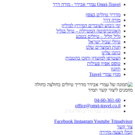
Omri-Travel עמרי אבידר - מורה דרך
מדריך טיולים בצפון
מורה דרך
ימי גיבוש לעובדים המירוץ למיליון
האוניברסיטה המטיילת – טיול בגליל
גליל קליל – טיולים בטבע
טיולי שביל ישראל
חנות המוצרים שלנו
כתבו עלינו
הצטרפו למועדון ותזכו בהטבות
טופס אפיון פעילות
תקנון
מגזין עמרי Travel
מוזמנים ליצור קשר תמיד
04-60-361-60
office@omri-travel.co.il
חוחית 11, כפר ורדים 2514700
Facebook
Instagram
Youtube
Tripadvisor
צור קשר
קבלו הצעה מהירה