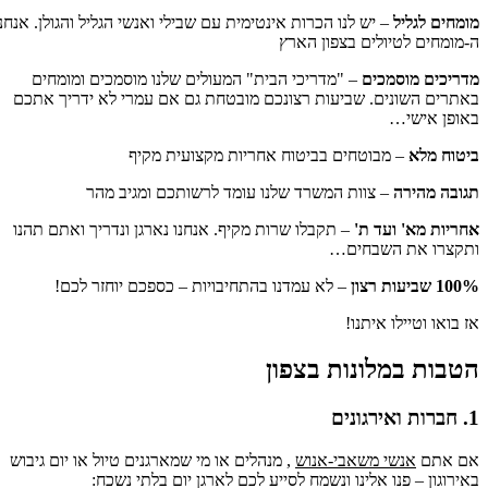
מומחים לגליל
– יש לנו הכרות אינטימית עם שבילי ואנשי הגליל והגולן. אנחנו
ה-מומחים לטיולים בצפון הארץ
מדריכים מוסמכים
– "מדריכי הבית" המעולים שלנו מוסמכים ומומחים
באתרים השונים. שביעות רצונכם מובטחת גם אם עמרי לא ידריך אתכם
באופן אישי…
ביטוח מלא
– מבוטחים בביטוח אחריות מקצועית מקיף
תגובה מהירה
– צוות המשרד שלנו עומד לרשותכם ומגיב מהר
אחריות מא' ועד ת'
– תקבלו שרות מקיף. אנחנו נארגן ונדריך ואתם תהנו
ותקצרו את השבחים…
100% שביעות רצון
– לא עמדנו בהתחיבויות – כספכם יוחזר לכם!
אז בואו וטיילו איתנו!
הטבות במלונות בצפון
1. חברות ואירגונים
אם אתם
אנשי משאבי-אנוש
, מנהלים או מי שמארגנים טיול או יום גיבוש
באירוגון – פנו אלינו ונשמח לסייע לכם לארגן יום בלתי נשכח: