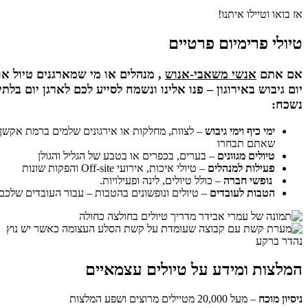
אז בואו וטיילו איתנו!
טיולי פרימיום פרטיים
אם אתם
אנשי משאבי-אנוש
, מנהלים או מי שמארגנים טיול או
יום גיבוש באירוגון – פנו אלינו ונשמח לסייע לכם לארגן יום בלתי
נשכח:
ימי כיף וימי גיבוש
– לצוות, מחלקות או אירגונים שלמים ברמת אקשן
שאתם תבחרו
טיולים מגוונים
– בערים, בכפרים או בטבע של הגליל והגולן
פעילות למנהלים
– טיולי איכות, אירועי Off-site והפקות שונות
נופשי חברה
– כולל טיולים, לינה ופעילויות.
הטבות לעובדים
– טיולים ונופשונים בהטבות – עבור העובדים שלכם
המלצות ומידע על טיולים עצמאיים
ניסיון מוכח
– מעל 20,000 מטיילים מרוצים ושפע המלצות