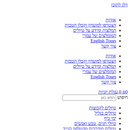
דלג לתוכן
אודות
הצטרפו למועדון וקבלו הטבות
המלצות ומידע על טיולים
המומלצים של עמרי
English Tours
צור קשר
אודות
הצטרפו למועדון וקבלו הטבות
המלצות ומידע על טיולים
המומלצים של עמרי
English Tours
צור קשר
0
₪
0
עגלת קניות
חיפוש
טיולים לקבוצות
טיולים בגליל
ימי כיף
טיולי חגים, טבע ואנשים
טיולים מודרכים מהטלפון הנייד