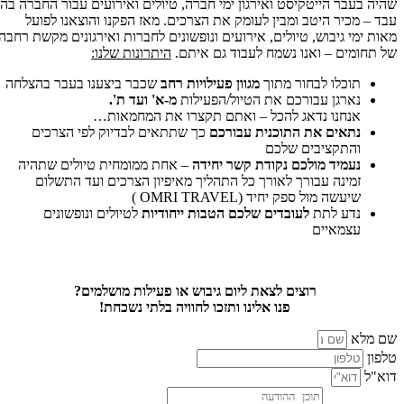
שהיה בעבר הייטקיסט ואירגון ימי חברה, טיולים ואירועים עבור החברה בה
עבד – מכיר היטב ומבין לעומק את הצרכים. מאז הפקנו והוצאנו לפועל
מאות ימי גיבוש, טיולים, אירועים ונופשונים לחברות ואירגונים מקשת רחבה
של תחומים – ואנו נשמח לעבוד גם איתם.
היתרונות שלנו:
תוכלו לבחור מתוך
מגוון פעילויות רחב
שכבר ביצענו בעבר בהצלחה
נארגן עבורכם את הטיול/הפעילות
מ-א' ועד ת'.
אנחנו נדאג להכל – ואתם תקצרו את המחמאות…
נתאים את התוכנית
עבורכם
כך שתתאים לבדיוק לפי הצרכים
והתקציבים שלכם
נעמיד מולכם נקודת קשר יחידה
– אחת ממומחית טיולים שתהיה
זמינה עבורך לאורך כל התהליך מאיפיון הצרכים ועד התשלום
שיעשה מול ספק יחיד (OMRI TRAVEL )
נדע לתת
לעובדים שלכם הטבות ייחודיות
לטיולים ונופשונים
עצמאיים
רוצים לצאת ליום גיבוש או פעילות מושלמים?
פנו אלינו ותזכו לחוויה בלתי נשכחת!
שם מלא
טלפון
דוא"ל