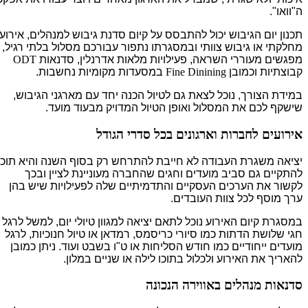
ה"וואו".
תכנון יום הגיבוש יכול להתבסס על קיום סדנת גיבוש למנהלים, אירוע
מחלקתי או גיבוש צוותי ובמסגרתו נתפור עבורכם מסלול בלתי רגיל,
מפגשים מעוררי השראה, פעילויות מלאות אדרנלין, סדנאות
ODT
קבוצתיות וכמובן
Fine Dinining
במסעדות מקומיות נחשבות.
במידת הצורך, נוכל לצאת גם לטיול הכנה יחד עם מארגני הגיבוש,
שישקף לכם את המסלול ואופן הטיול המדויק מבעוד מועד.
אירועים לחברות וארגונים בכל סדרי הגודל
יציאה משגרת העבודה לא חייבת להתרחש רק בסוף השנה והיא תוכל
להתקיים גם סביב מועדים וחגים שהחברה מעוניינת לציין ובכך
לקשור את הערכים העסקיים והתדמיתיים שלה לפעילויות שיש בהן
ערך מוסף לכל צוות העובדים.
במסגרת קיום האירוע נוכל לתאם יציאה למגוון טיולי יום, למשל לרגל
חגי שלושת הדתות כמו סיורי כריסמס, רמדאן או טיול חנוכיות, לרגל
מועדים ייחודיים כמו חודש הסליחות או ט"ו בשבט ועוד. ניתן כמובן
להאריך את האירוע ולכלול בתוכו לילה או שניים במלון.
סדנאות מנהלים באווירה הנכונה