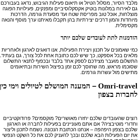
מלבד הסיור, מסלול הטיול או תיאום פעילות הגיבוש, נדאג בעבורכם
גם לאירוח במלונות בוטיק אקסקלוסיביים ומפנקים, פעילויות הפוגה
מוצלחות, אוכל טוב מפריסת שטח ועד מסעדת גורמה, הדרכות
מיוחדות והמון דרכים יצירתיות בהן תקבלו מאיתנו ערך מוסף והנאה
מקסימלית.
הזדמנות לתת לעובדים שלכם יותר
כמי שאמונים על תכנון ויצירת הפעילות, אנו דואגים לארגון ולאחריות
מלאים בכל אספקט, כך שיש לכם כתובת אחת לכל צורך, גם בעתיד.
התשלום מועבר מצידכם לספק אחד בלבד ובכפוף לתנאי התשלום
שסוכמו מראש, מה שחוסך לכם זמן בפיצול השירות ובתיאומים
מתישים מול עשרות גורמים.
–
Omri-travel
המענה המושלם לטיולים וימי כיף
לחברות בצפון
רוצים שהעובדים שלכם יחזרו מאושרים? מוקסמים? פרודוקטיביים
וחדורי מוטיבציה? אם אתם מעוניינים בפעילות לחברה או הארגון
שלכם בצפון היפהפה – אנחנו הכתובת הנכונה. נשמח לתכנן וליצור
את יום הפעילות הבא שלכם ובכך להעניק לכם את כל השקט הנפשי