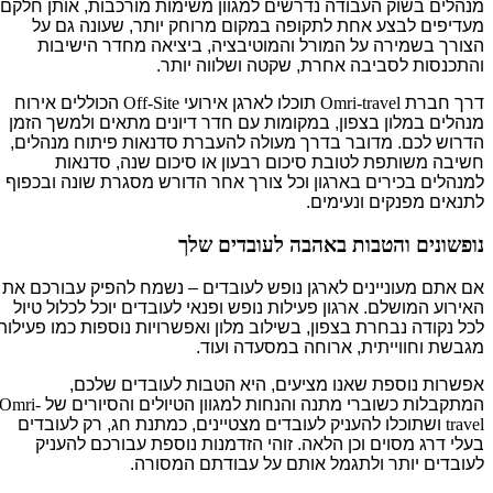
מנהלים בשוק העבודה נדרשים למגוון משימות מורכבות, אותן חלקם
מעדיפים לבצע אחת לתקופה במקום מרוחק יותר, שעונה גם על
הצורך בשמירה על המורל והמוטיבציה, ביציאה מחדר הישיבות
והתכנסות לסביבה אחרת, שקטה ושלווה יותר.
דרך חברת
Omri-travel
תוכלו לארגן אירועי
Off-Site
הכוללים אירוח
מנהלים במלון בצפון, במקומות עם חדר דיונים מתאים ולמשך הזמן
הדרוש לכם. מדובר בדרך מעולה להעברת סדנאות פיתוח מנהלים,
חשיבה משותפת לטובת סיכום רבעון או סיכום שנה, סדנאות
למנהלים בכירים בארגון וכל צורך אחר הדורש מסגרת שונה ובכפוף
לתנאים מפנקים ונעימים.
נופשונים והטבות באהבה לעובדים שלך
אם אתם מעוניינים לארגן נופש לעובדים – נשמח להפיק עבורכם את
האירוע המושלם. ארגון פעילות נופש ופנאי לעובדים יוכל לכלול טיול
לכל נקודה נבחרת בצפון, בשילוב מלון ואפשרויות נוספות כמו פעילות
מגבשת וחווייתית, ארוחה במסעדה ועוד.
אפשרות נוספת שאנו מציעים, היא הטבות לעובדים שלכם,
המתקבלות כשוברי מתנה והנחות למגוון הטיולים והסיורים של
Omri-
travel
ושתוכלו להעניק לעובדים מצטיינים, כמתנת חג, רק לעובדים
בעלי דרג מסוים וכן הלאה. זוהי הזדמנות נוספת עבורכם להעניק
לעובדים יותר ולתגמל אותם על עבודתם המסורה.