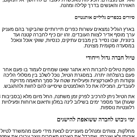
האווירה והאנשים בדרך קלילה ומהנה.
סיורים בכפרים גליליים אותנטיים
בארץ הגליל נמצאים עשרות כפרים תיירותיים שהביקור בהם מעניק
ערך מוסף אדיר לצוות העובדים. זהו יום כיף לחברה קטנה ועד
בינונית, שבו נסייר בין מבנים עתיקים, כנסיות, שווקי אוכל ונאכל
במסעדה מקומית מצוינת.
טיול חברה גדול וייחודי
הפקת טיולים לחברות היא אתגר שאנו שמחים לעמוד בו פעם אחר
פעם בהצלחה יתרה. במסגרת הטיול, נוכל לשלב בין מסלולי הליכה
ונקודות חן לאטרקציות ופעילויות שטח על סמך התאמה מדויקת
לעובדים, המכילה את כל האלמנטים שיסייעו להם לחוות ולהתגבש.
את הטיול ניתן להרכיב לפרק זמן משתנה, החל מיום מלא (בסביבות 8
שעות) ועד מספר ימים בשילוב לינה במלון ותיאום ארוחות ופעילויות
רלוונטיות נוספות.
ימי גיבוש לחברה ששואפת להישגים
מחלקות, צוותים ומנהלים מעוניינים לצאת מידי פעם מהמשרד לטיול
איכותי ולא שגרתי, שמבדל את הארגון מאחרים ויוצר עבורו את אפקט