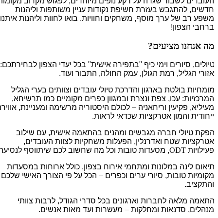
העובדים לשבור שגרה על רקע נופים מיוחדים, לפגוש מקרוב מקומות
חדשים, להתגבש בעזרת חשיפת נקודות עניין משותפות וליהנות
משפע רב של ערך מוסף, משחקים וחוויות. בואו לחוות וליהנות איתנו
ברחבי הצפון!
מה אנחנו מציעים?
יולים, סיורים וימי כיף "בתפירה אישית" בכל יעדי הצפון לבחירתכם:
אזורי הגליל, רמת הגולן, עמק החולה, התבור ועוד.
ומחיות בולטת בארגון והדרכת טיולי עובדים וצוותים בערי הגליל
המרכזיות: עכו, צפת ונצרת ובמגוון כפרים מקומיים כמו תרשיחא,
מעיליא, פקיעין וריחאניה – לכולם היסטוריה מרשימה ומעניינת, אווירה
ייחודית והמון אטרקציות שכדאי לראות.
פקת טיולי חברה מגבשים ומהנים בהתאמה אישית, עם שילוב
אטרקציות שטח ואדרנלין, הפעלות משחקיות לצוות העובדים,
פעילויות
ODT
, מסעדות טובות וכל מה שחשוב לכם שיתווסף לנסיעה.
יאום לינה במלונות ומתחמי אירוח בצפון, כולל ארוחות במסעדות
מקומיות טובות, סיורי ערים וכפרים – הכל על פי הצורך האישי שלכם
והתקציב.
תאמה מלאה לחברות וארגונים בכל סדרי הגודל, לרבות צוותי
מנהלים, סדנאות ומחלקות – מעשרות ועד מאות אנשים.