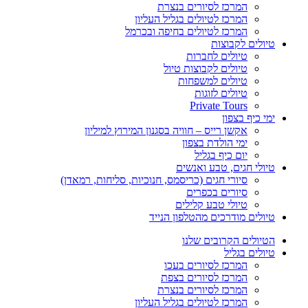
המרכז לסיורים בנצרת
המרכז לטיולים בגליל העליון
המרכז לטיולים בחיפה ובכרמל
טיולים לקבוצות
טיולים לחברות
טיולים לקבוצות טיול
טיולים למשפחות
טיולים לזוגות
Private Tours
ימי כיף בצפון
אקשן רייס – חוויה בסגנון המירוץ למיליון
ימי הולדת בצפון
יום כיף בגליל
טיולי חגים, טבע ואנשים
סיורי חגים (כריסמס, חנוכיות, סליחות, רמאדן)
סיורים בכפרים
טיולי טבע קלילים
טיולים מודרכים מהטלפון הנייד
הטיולים הקרובים שלנו
טיולים בגליל
המרכז לסיורים בעכו
המרכז לסיורים בצפת
המרכז לסיורים בנצרת
המרכז לטיולים בגליל העליון