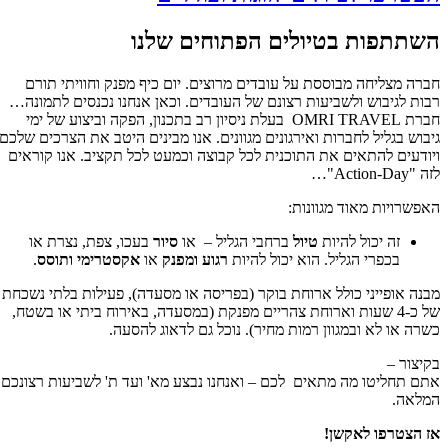
השתתפות בטיולים הפתוחים שלנו
חברה מצליחה מבוססת על עובדים מרוצים. יום כיף מפנק וחוויתי תורם
רבות לגיבוש ולשביעות רצונם של העובדים. וכאן אנחנו נכנסים לתמונה…
חברת OMRI TRAVEL בעלת ניסיון רב בתכנון, הפקה וביצוע של ימי
גיבוש בגליל לחברות ואירגונים מגוונים. אנו מבינים היטב את הצרכים שלכם
ויודעים להתאים את התוכנית לכל קבוצה וכמעט לכל תקציב. אנו קוראים
לזה "Action-Day"…
האפשרויות מאוד מגוונות:
זה יכול להיות
טיול
ברחבי הגליל – או
סיור
בעכו, צפת, נצרת או
בכפרי הגליל. הוא יכול להיות
רגוע ומפנק
או
אקסטרימי ותוסס
.
מבנה אופייני כולל ארוחת בוקר (בפריסה או מסעדה), פעילות בלתי נשכחת
של כ-4 שעות וארוחת צהריים מפנקת (במסעדה, באירוח ביתי או בשטח,
כשרה או לא ובמגוון רמות מחיר). נוכל גם לדאוג להסעה.
בקיצור –
אתם תחליטו מה מתאים לכם – ואנחנו נבצע מא' ועד ת' לשביעות רצונכם
המלאה.
אז הצטרפו לאקשן!