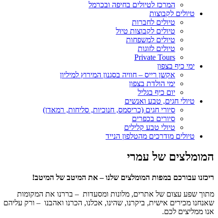
המרכז לטיולים בחיפה ובכרמל
טיולים לקבוצות
טיולים לחברות
טיולים לקבוצות טיול
טיולים למשפחות
טיולים לזוגות
Private Tours
ימי כיף בצפון
אקשן רייס – חוויה בסגנון המירוץ למיליון
ימי הולדת בצפון
יום כיף בגליל
טיולי חגים, טבע ואנשים
סיורי חגים (כריסמס, חנוכיות, סליחות, רמאדן)
סיורים בכפרים
טיולי טבע קלילים
טיולים מודרכים מהטלפון הנייד
המומלצים של עמרי
ריכזנו עבורכם במפות המומלצים שלנו – את המיטב של המיטב!
מתוך שפע עצום של אתרים, מלונות ומסעדות – בררנו את המקומות
שאנחנו מכירים אישית, ביקרנו, שהינו, אכלנו, הכרנו ואהבנו – ורק עליהם
אנו ממליצים לכם.