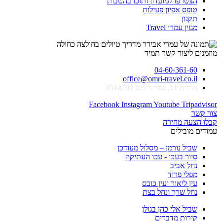
הצטרפו למועדון ותזכו בהטבות
טופס אפיון פעילות
תקנון
מגזין עמרי Travel
מוזמנים ליצור קשר תמיד
04-60-361-60
office@omri-travel.co.il
חוחית 11, כפר ורדים 2514700
Facebook
Instagram
Youtube
Tripadvisor
צור קשר
קבלו הצעה מהירה
עמודים מובילים
שביל נורמן – מסלול מעודכן
סיור בעכו - עכו העתיקה
נחל אביב
מפלי פרוד
עין ליאור ועין כובס
נחל שרך ונחל בצת
שביל אלי כהן בגולן
קירות מדברים