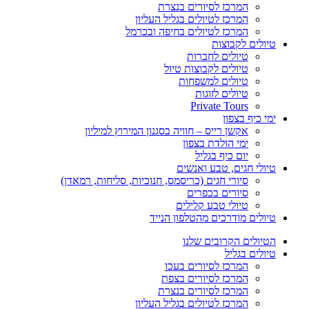
המרכז לסיורים בנצרת
המרכז לטיולים בגליל העליון
המרכז לטיולים בחיפה ובכרמל
טיולים לקבוצות
טיולים לחברות
טיולים לקבוצות טיול
טיולים למשפחות
טיולים לזוגות
Private Tours
ימי כיף בצפון
אקשן רייס – חוויה בסגנון המירוץ למיליון
ימי הולדת בצפון
יום כיף בגליל
טיולי חגים, טבע ואנשים
סיורי חגים (כריסמס, חנוכיות, סליחות, רמאדן)
סיורים בכפרים
טיולי טבע קלילים
טיולים מודרכים מהטלפון הנייד
הטיולים הקרובים שלנו
טיולים בגליל
המרכז לסיורים בעכו
המרכז לסיורים בצפת
המרכז לסיורים בנצרת
המרכז לטיולים בגליל העליון