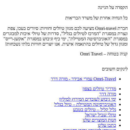
הקפדה על הגיינה
כל הנחיה אחרת של משרד הבריאות
חברת Omri-travel מציעה לכם מגוון טיולים וחוויות: סיורים בעכו, צפת
ונצרת במסגרת "המרכז לטיולים בגליל", סדרות של טיולי איכות למבוגרים
במסגרת "האוניברסיטה המטיילת", ימי כיף וגיבוש במסגרת "אקשן-רייס"
ומגוון גדול של טיולים בהתאמה אישית. אנו יוצרים חוויות בלתי נשכחות!
קניה בטוחה – Omri Travel
לינקים חשובים
Omri-Travel עמרי אבידר - מורה דרך
מדריך טיולים בצפון
מורה דרך
ימי גיבוש לעובדים המירוץ למיליון
האוניברסיטה המטיילת – טיול בגליל
גליל קליל – טיולים בטבע
טיולי שביל ישראל
חנות המוצרים שלנו
כתבו עלינו