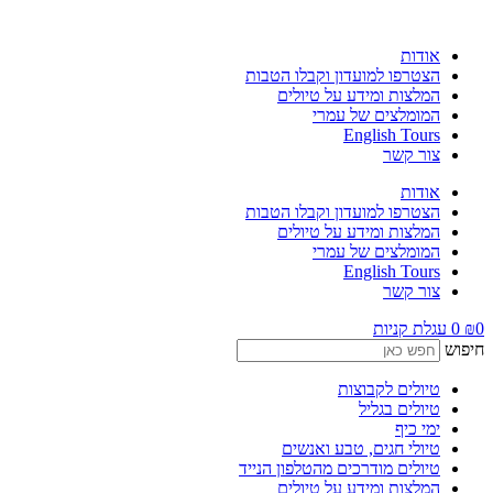
לג
תוכן
אודות
הצטרפו למועדון וקבלו הטבות
המלצות ומידע על טיולים
המומלצים של עמרי
English Tours
צור קשר
אודות
הצטרפו למועדון וקבלו הטבות
המלצות ומידע על טיולים
המומלצים של עמרי
English Tours
צור קשר
0
₪
0
עגלת קניות
חיפוש
טיולים לקבוצות
טיולים בגליל
ימי כיף
טיולי חגים, טבע ואנשים
טיולים מודרכים מהטלפון הנייד
המלצות ומידע על טיולים