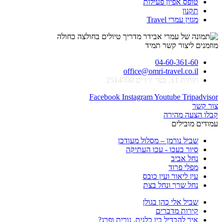
טופס אפיון פעילות
תקנון
מגזין עמרי Travel
מוזמנים ליצור קשר תמיד
04-60-361-60
office@omri-travel.co.il
חוחית 11, כפר ורדים 2514700
Facebook
Instagram
Youtube
Tripadvisor
צור קשר
קבלו הצעה מהירה
עמודים מובילים
שביל נורמן – מסלול מעודכן
סיור בעכו - עכו העתיקה
נחל אביב
מפלי פרוד
עין ליאור ועין כובס
נחל שרך ונחל בצת
שביל אלי כהן בגולן
קירות מדברים
איך להבדיל בין כלנית, נורית ופרג?