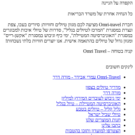
הקפדה על הגיינה
כל הנחיה אחרת של משרד הבריאות
חברת Omri-travel מציעה לכם מגוון טיולים וחוויות: סיורים בעכו, צפת
ונצרת במסגרת "המרכז לטיולים בגליל", סדרות של טיולי איכות למבוגרים
במסגרת "האוניברסיטה המטיילת", ימי כיף וגיבוש במסגרת "אקשן-רייס"
ומגוון גדול של טיולים בהתאמה אישית. אנו יוצרים חוויות בלתי נשכחות!
קניה בטוחה – Omri Travel
לינקים חשובים
Omri-Travel עמרי אבידר - מורה דרך
מדריך טיולים בצפון
מורה דרך
ימי גיבוש לעובדים המירוץ למיליון
האוניברסיטה המטיילת – טיול בגליל
גליל קליל – טיולים בטבע
טיולי שביל ישראל
חנות המוצרים שלנו
כתבו עלינו
הצטרפו למועדון ותזכו בהטבות