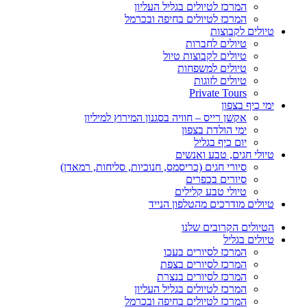
המרכז לטיולים בגליל העליון
המרכז לטיולים בחיפה ובכרמל
טיולים לקבוצות
טיולים לחברות
טיולים לקבוצות טיול
טיולים למשפחות
טיולים לזוגות
Private Tours
ימי כיף בצפון
אקשן רייס – חוויה בסגנון המירוץ למיליון
ימי הולדת בצפון
יום כיף בגליל
טיולי חגים, טבע ואנשים
סיורי חגים (כריסמס, חנוכיות, סליחות, רמאדן)
סיורים בכפרים
טיולי טבע קלילים
טיולים מודרכים מהטלפון הנייד
הטיולים הקרובים שלנו
טיולים בגליל
המרכז לסיורים בעכו
המרכז לסיורים בצפת
המרכז לסיורים בנצרת
המרכז לטיולים בגליל העליון
המרכז לטיולים בחיפה ובכרמל