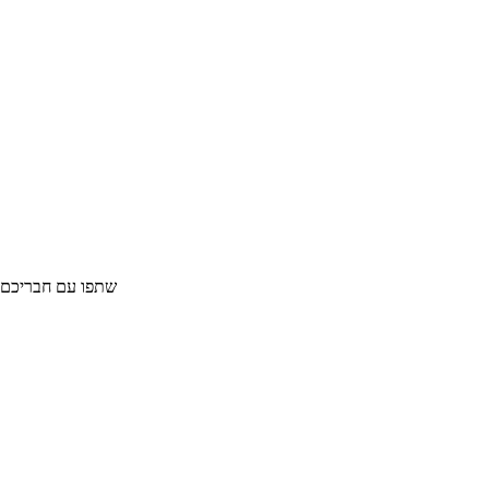
אירית קלכמן מקורי 80A
שתפו עם חבריכם :