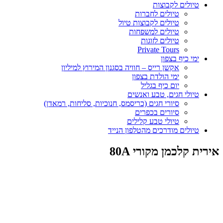
טיולים לקבוצות
טיולים לחברות
טיולים לקבוצות טיול
טיולים למשפחות
טיולים לזוגות
Private Tours
ימי כיף בצפון
אקשן רייס – חוויה בסגנון המירוץ למיליון
ימי הולדת בצפון
יום כיף בגליל
טיולי חגים, טבע ואנשים
סיורי חגים (כריסמס, חנוכיות, סליחות, רמאדן)
סיורים בכפרים
טיולי טבע קלילים
טיולים מודרכים מהטלפון הנייד
אירית קלכמן מקורי 80A