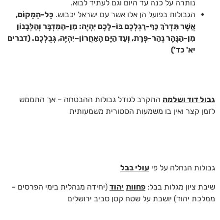
נותרה על כנה עד היום וגם לעתיד לבוא.
הגבולות בפועל הן אלו אשר עם ישראל יכבוש.
כָּל-הַמָּקוֹם,
אֲשֶׁר תִּדְרֹךְ כַּף-רַגְלְכֶם בּוֹ–לָכֶם יִהְיֶה: מִן-הַמִּדְבָּר וְהַלְּבָנוֹן
מִן-הַנָּהָר נְהַר-פְּרָת, וְעַד הַיָּם הָאַחֲרוֹן–יִהְיֶה, גְּבֻלְכֶם. (דברים
יא' כד')
גבול דוד ושלמה
התקרב לגודל גבולות ההבטחה – אך התממש
לזמן קצר ואין בו משמעות הסטורית משמעותית
גבולות הנחלה על פי
עולי בבל
שיבת ציון מגלות בבל:
פחוות
יהוד
(יחידה מנהלית בימי הפרסים –
ממלכת יהוד) יושבת על שטח קטן סביב ירושלים