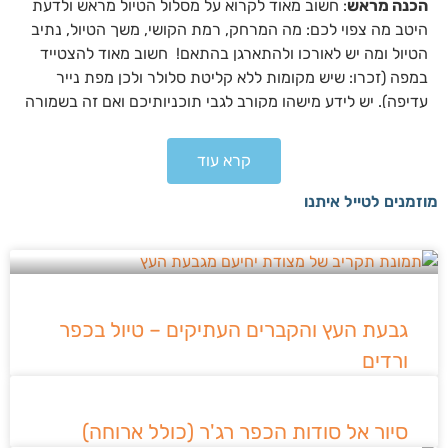
הכנה מראש
: חשוב מאוד לקרוא על מסלול הטיול מראש ולדעת
היטב מה צפוי לכם: מה המרחק, רמת הקושי, משך הטיול, נתיב
הטיול ומה יש לאורכו ולהתארגן בהתאם! חשוב מאוד להצטייד
במפה (זכרו: שיש מקומות ללא קליטת סלולר ולכן מפת נייר
עדיפה). יש לידע מישהו מקורב לגבי תוכניותיכם ואם זה בשמורה
את אחד מאנשי הצוות.
קרא עוד
מים, אוכל, ביגוד וציוד
: תמיד קחו איתכם מים! (לטיול יום 3 ליטר
לאדם). אוכל ונישנושים בהתאם למשך הטיול. נעליים סגורות,
מוזמנים לטייל איתנו
ביגוד בהתאם לעונה אך רצוי תמיד מומלץ מכנסיים ארוכים
וכמובן כובע. מומלץ להצטייד בפנס, אולר ומקלות הליכה וחשוב
לקחת איתכם ערכת עזרה ראשונה בסיסית וטלפון נייד טעון ואף
מטען חיצוני.
התנהגות בזמן הטיול
: קריטי להישאר על השבילים המסומנים
גבעת העץ והקברים העתיקים – טיול בכפר
ולא "לעשות שטויות" כמו קפיצות ממקומות גבוהים, טיפוס על
ורדים
עצים ועוד. חובה להתנהג בהתאם להוראות על שלטי הכניסה
לשמורות.
סיור אל סודות הכפר רג'ר (כולל ארוחה)
לעולם אל תשאירו לכלוך, ניירות, בקבוקים וחפצים בשטח. אספו