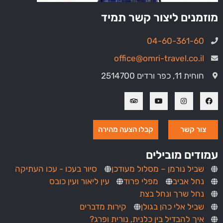
מוזמנים ליצור קשר תמיד
04-60-361-60
office@omri-travel.co.il
חוחית 11, כפר ורדים 2514700
צור קשר
קבלו הצעה מהירה
עמודים מובילים
שביל נורמן – מסלול מעודכן
סיור בעכו - עכו העתיקה
נחל אביב
מפלי פרוד
עין ליאור ועין כובס
נחל שרך ונחל בצת
שביל אלי כהן בגולן
קירות מדברים
איך להבדיל בין כלנית, נורית ופרג?