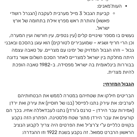
העות'מאנים:
קביעת הגבול 3 מייל מערבית לעקבה (הגנרל רושדי
פאשא) והותרת ראש מפרץ אילת בתחומה של ארץ
ישראל.
נעשים בו מספר שינויים קלים (עין נטפים, עין חורשה ועין המערה,
וכן הרי חריף ושגיא – שמועבירים לטורקים) הוא עוגן בהסכם ובאבני
גבול – וזהו הגבול המדויק של ימינו עם מצריים. על טאבה עצמה
היתה מחלקת בין ישראל למצריים לאחר הסכם השלום אשר נדונה
בבוררות בינלאומית בה ישראל מפסידה. ב-1982 טאבה הופכת
להיות מצרית.
הגבול המזרחי:
הבריטים חילקו את שטחיהם במטרה לממש את הבטחותיהם
לערבים: את עירק נתנו לפייסל (בנו של חוסיין) את עירק ואת ירדן
(אמירות עבר הירדן – טרנס ג'ורדן) נתנו לעבדאללה אחיו. בכך הם
קורעים את עבר הירדן מתוך שטח פלסטינה. הפתרון הזה נקבע
בקווים כלליים ע"י צ'רצ'יל ואת הפרטים היה צריך לקבוע הנציב
הראשון הרברט סמואל. זה נקבע בשנת 1922 וזו ההגדרה: