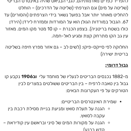
להפריד כפרים מאדמותיהם. לגבי הבניאס שהיה באינטרס הבריטי
(שליטה על מים) וגם הצרפתי (שליטה על הדרכים) – הוחלט
להחליט מאוחר יותר אבל בפועל נשאר בידי הצרפתים (והסורים) עד
67. הגבול במורדות הגולן הוא על המורדות וממזרח לירדן (הירדן
כולו בשטח בריטניה). בצפון הכנרת – קו 10 מטר מקו המים. מאזור
עין גב הקו מתרחק קצת ומגיע לאל-חמה.
החלוקה לפי סייקס-פיקו: (לשים לב – גם אזור מפרץ חיפה בשליטה
בריטית ישירה)
גבול דרומי:
מ-1882 נכנסים הבריטים לנעליו של מוחמד עלי
וב1906
נקבע קו
גבול בין טאבה לרפיח – בין הבריטים ששולטים במצרים לבין
הטורקים על פי העקרונות הבאים:
שמירת האינטרסים הבריטיים:
הגנה על תעלת סואץ ומניעת בניית מסילת רכבת בין
עקבה לסואץ.
הגנה על מקורות המים של סיני ובראשם עין קודיראת –
קדש ברנע)