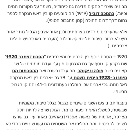
מבינים שצריך להקים מדינה גם ליהודים, לשמר על מקורות המים
וכיוב'.)
בהסכם דוביל
(1919) הם קובעים קו בין ראש הנקרה לכפר
נחום דרך דרום החולה (קטן מהגבול הסופי).
אלא שהערבים מורדים בצרפתים ולכן אזור אצבע הגליל נותר אזור
חיץ לא ברור. סיפור תל-חי קשור לזה (הערבים באו לחפש חיילים
צרפתים…).
1920 – הסכם נוסף בין הבריטים והצרפתים "
הסכם דצמבר 1920
".
שם נקבע קו נוסף אך גם מנגנון סימון ע"י ועדת מומחים של שני
קצינים בשם
פולה וניקומב
. הם עבדו כשנה ואת
ההסכמות הם
סימנו ב-1923 פיסית בשטח
ע"י 78 גלי-אבנים בין ראש הנקרה
לאל חמה. גלי אבנים אלו הוחלפו בעמודונים ב-41 והם קו הגבול
הרשמי.
בעבודתם ביצעו השניים שינויים בגבול בגלל סיבות מקומיות
שבשטח, למשל: האמיר פעור ברמת-הגולן שרצה להיות חלק
מצרפת, אדמות של באשה-אפנדי (באהיים) באזור עין-גב שרצו
לשייכו לבריטים. והם החליפו את השטחים.הם עשו שינויים בכדי לא