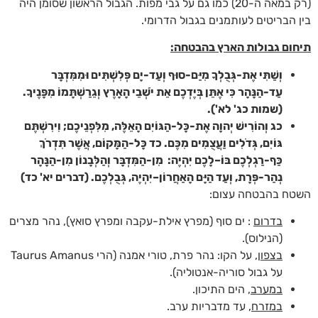
(רק במאה ה-20) כמו גם על גבי מפות. הגבול הראשון שסומן היה
בין הבריטים לעותמנים בגבול הדרומי.
תיחום גבולות הארץ בהבטחה:
וְשַׁתִּי אֶת-גְּבֻלְךָ מִיַּם-סוּף וְעַד-יָם פְּלִשְׁתִּים וּמִמִּדְבָּר
עַד-הַנָּהָר כִּי אֶתֵּן בְּיֶדְכֶם אֵת יֹשְׁבֵי הָאָרֶץ וְגֵרַשְׁתָּמוֹ מִפָּנֶיךָ.
(שמות כג' לא').
כג וְהוֹרִישׁ יְהוָה אֶת-כָּל-הַגּוֹיִם הָאֵלֶּה, מִלִּפְנֵיכֶם; וִירִשְׁתֶּם
גּוֹיִם, גְּדֹלִים וַעֲצֻמִים מִכֶּם. כד כָּל-הַמָּקוֹם, אֲשֶׁר תִּדְרֹךְ
כַּף-רַגְלְכֶם בּוֹ–לָכֶם יִהְיֶה: מִן-הַמִּדְבָּר וְהַלְּבָנוֹן מִן-הַנָּהָר
נְהַר-פְּרָת, וְעַד הַיָּם הָאַחֲרוֹן–יִהְיֶה, גְּבֻלְכֶם. (דברים יא' כד)
השטח בהבטחה עצום:
בדרום
: ים סוף (מפרץ אילת-עקבה ומפרץ סואץ), נהר מצרים
(הנילוס).
בצפון
, על הקו: נהר פרת, טורי אמנה (הרי Taurus Amanus
על גבול סוריה-אנטוליה).
במערב
, הים התיכון.
במזרח
, עד מדבריות ערב.