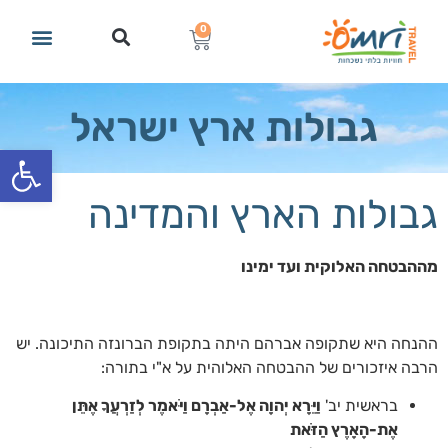
0
גבולות ארץ ישראל
פתח סרגל
גבולות הארץ והמדינה
מההבטחה האלוקית ועד ימינו
ההנחה היא שתקופה אברהם היתה בתקופת הברונזה התיכונה. יש
הרבה איזכורים של ההבטחה האלוהית על א"י בתורה:
בראשית יב'
וַיֵּרָא יְהוָה אֶל-אַבְרָם וַיֹּאמֶר לְזַרְעֲךָ אֶתֵּן
אֶת-הָאָרֶץ הַזֹּאת