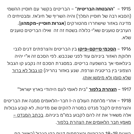
1915 – "
ההבטחה הבריטית
" – הבריטים בקשר עם חוסיין ההשמי
(הסבא רבה של חוסיין המלך) והיה השריף של חיג'אז. ומבטיחים לו
מדינה באזור שישחררו מהטורקים (
אגרות חוסיין-מקמהון
).
הערבים טוענים שא"י כלולה בשטח זה זה ואילו הבריטים טוענים
שלא.
1916 –
הסכמי סייקס-פיקו
בין הבריטים והצרפתים דנים לגבי
חלוקת האזור ביניהם עוד לפני שנכבש. לפי הסכם זה א"י יהיה
בינלאומי אך בהשפעה בריטים. במסגרת הסכם זה נקבע קו הגבול
הצפוני בין בריטניה וצרפת. שנע באזור נהריה)
קו גבול לא ברור
שלא סומן ולא מימשו אותו
.
1917 –
הצהרת בלפור
"בית לאומי לעם היהודי בארץ ישראל"
1918 – אחרי מלחמת העולם ה-I חבר-הלאומים ממנה את הבריטים
והצרפתים לקבל מנדט במטרה להקים שם מדינות, לא קובע גבולות
אלה משאיר את זה להם לקבוע במו"מ ביניהם.
בכתב המנדט –
מאמץ חבר הלאומים את הצהרת בלפור
.
בשנים 18-19 הבריטים והצרפתים דנים בקו הגבול (כאשר הם