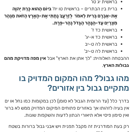
בראשית יג טו'
ברית בין הבתרים – בראשית טו יח'
ביּוֹם הַהוּא כָּרַת יְהוָה
אֶת-אַבְרָם בְּרִית לֵאמֹר לְזַרְעֲךָ נָתַתִּי אֶת-הָאָרֶץ הַזֹּאת מִנְּהַר
מִצְרַיִם עַד-הַנָּהָר הַגָּדֹל נְהַר-פְּרָת.
בראשית כד ז'
בראשית כד א-יג'
בראשית לה ט-יב
בראשית לה ט-יב'
ההבטחה האלוהית: "לך אתן את הארץ" אבל
אין מפה מדויקת מהם
גבולות הארץ
.
מהו גבול? מהו המקום המדויק בו
מתקיים גבול בין אזורים?
בדרך כלל (עד הרומית הגבול לא סומן) לכן במקומות כמו נחל או ים
אין בעיה לזהותו אך באזורים פתוחים המיקום המדויק ממש לא ברור
ואין סימון פיסי אלא תיאורי הנתון לדעות והשקפות שונות.
רק בעת המודרנית זה מקבל תפנית ויש אבני גבול ברורות בשטח